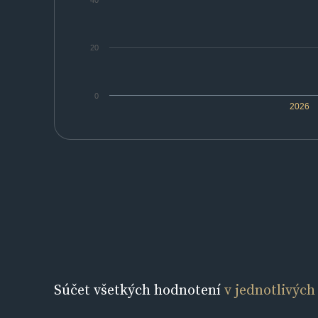
40
20
0
2026
Súčet všetkých hodnotení
v jednotlivých