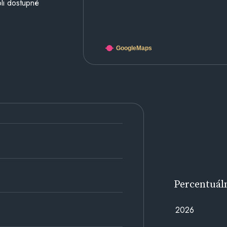
li dostupné
GoogleMaps
Percentuál
2026