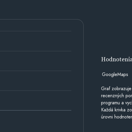
Hodnoteni
GoogleMaps
Graf zobrazuje
recenzných por
programu a vyc
Každá krivka zo
úrovni hodnoten