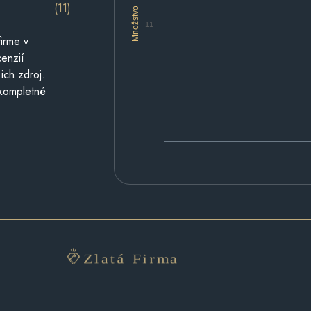
(11)
Množstvo
11
irme v
cenzií
ich zdroj.
 kompletné