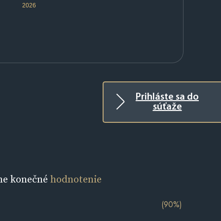
2026
Prihláste sa do
súťaže
ne konečné
hodnotenie
(90%)