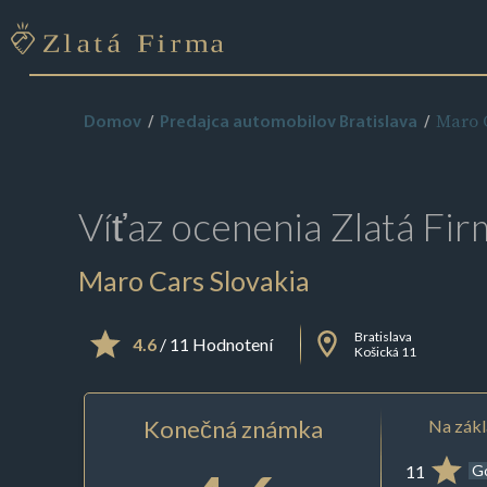
Maro 
Domov
Predajca automobilov Bratislava
Víťaz ocenenia
Zlatá Fir
Maro Cars Slovakia
Bratislava
4.6
/ 11 Hodnotení
Košická 11
Konečná známka
Na zákl
11
G