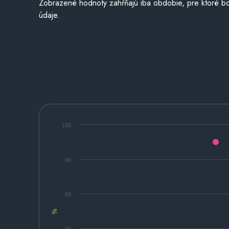
Zobrazené hodnoty zahŕňajú iba obdobie, pre ktoré bo
údaje.
100
80
60
%