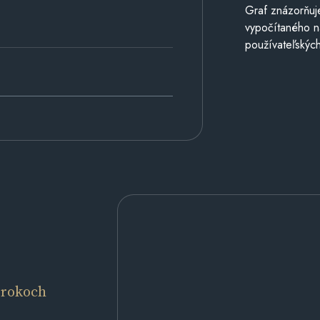
Graf znázorňuj
vypočítaného n
používateľských
 rokoch