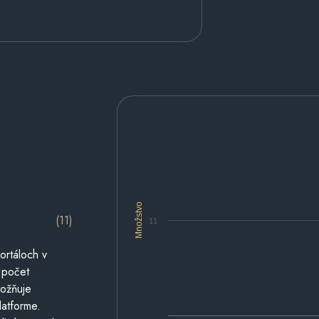
Množstvo
(11)
11
ortáloch v
 počet
možňuje
latforme.