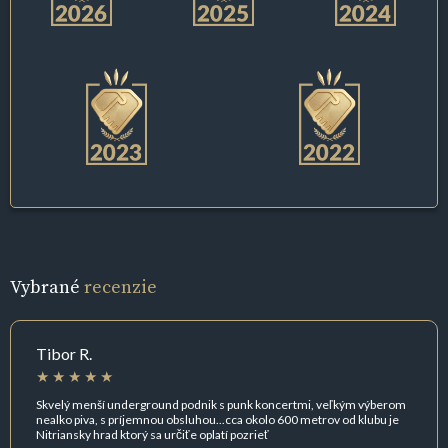
Vybrané
recenzie
Tibor R.
Skvelý menší underground podnik s punk koncertmi, veľkým výberom
nealko piva, s príjemnou obsluhou...cca okolo 600 metrov od klubu je
Nitriansky hrad ktorý sa určiťe oplatí pozrieť