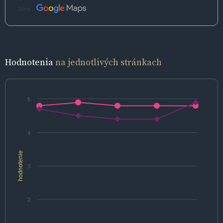
Zdroj:
Hodnotenia
na jednotlivých stránkach
5
4
hodnotenie
3
2