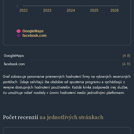
1
2022
2023
2024
2025
2026
GoogleMaps
facebook.com
GoogleMaps
(4.8)
facebook.com
(4.9)
Graf zobrazuje porovnanie priemerných hodnotení firmy na vybraných recenzných
portáloch. Údaje zahŕňajú iba obdobie od spustenia programu a vychádzajú z
verejne dostupných hodnotení používateľov. Každá krivka zodpovedá inej službe,
čo umožňuje vidieť rozdiely v úrovni hodnotení medzi jednotlivými platformami.
Počet recenzií
na jednotlivých stránkach