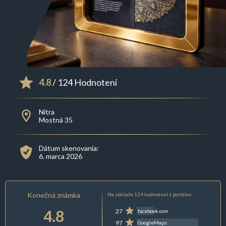
4.8
/ 124 Hodnotení
Nitra
Mostná 35
Dátum skenovania:
6. marca 2026
Konečná známka
Na základe 124 hodnotení z portálov:
4.8
27
facebook.com
97
GoogleMaps