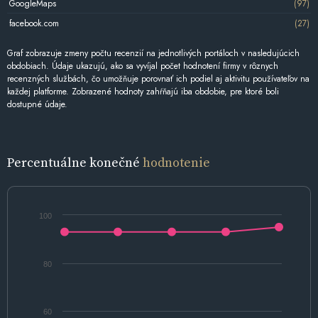
GoogleMaps
(97)
facebook.com
(27)
Graf zobrazuje zmeny počtu recenzií na jednotlivých portáloch v nasledujúcich
obdobiach. Údaje ukazujú, ako sa vyvíjal počet hodnotení firmy v rôznych
recenzných službách, čo umožňuje porovnať ich podiel aj aktivitu používateľov na
každej platforme. Zobrazené hodnoty zahŕňajú iba obdobie, pre ktoré boli
dostupné údaje.
Percentuálne konečné
hodnotenie
100
80
60