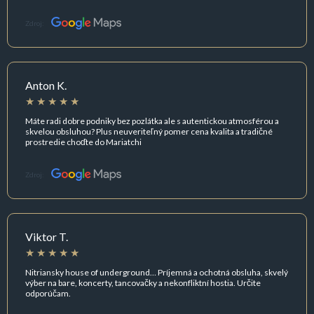
Zdroj:
Anton K.
Máte radi dobre podniky bez pozlátka ale s autentickou atmosférou a
skvelou obsluhou? Plus neuveriteľný pomer cena kvalita a tradičné
prostredie choďte do Mariatchi
Zdroj:
Viktor T.
Nitriansky house of underground… Príjemná a ochotná obsluha, skvelý
výber na bare, koncerty, tancovačky a nekonfliktní hostia. Určite
odporúčam.