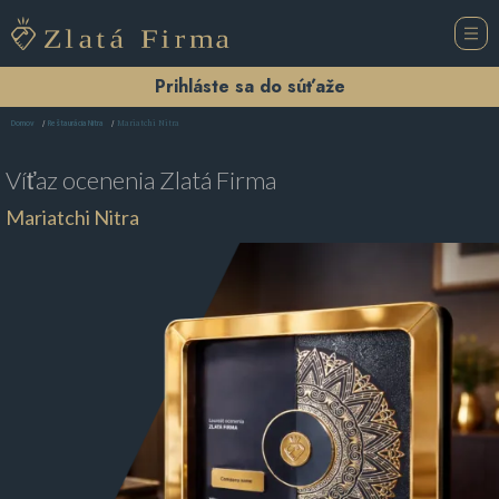
Prihláste sa do súťaže
Mariatchi Nitra
Domov
Reštaurácia Nitra
Víťaz ocenenia
Zlatá Firma
Mariatchi Nitra