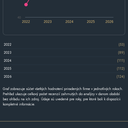
40
2022
2023
2024
2025
2026
2022
(53)
2023
(89)
2024
(111)
2025
(112)
2026
(124)
Graf zobrazuje súčet všetkých hodnotení priradených firme v jednotlivých rokoch.
Prehľad ukazuje celkový počet recenzií zahrnutých do analýzy v danom období
bez ohľadu na ich zdroj. Údaje sú uvedené pre roky, pre ktoré boli k dispozícii
kompletné informácie.