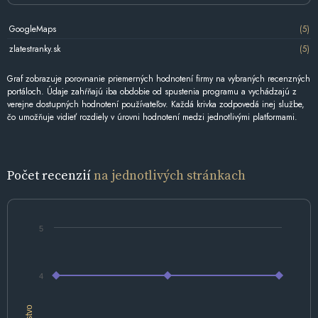
GoogleMaps
(5)
zlatestranky.sk
(5)
Graf zobrazuje porovnanie priemerných hodnotení firmy na vybraných recenzných
portáloch. Údaje zahŕňajú iba obdobie od spustenia programu a vychádzajú z
verejne dostupných hodnotení používateľov. Každá krivka zodpovedá inej službe,
čo umožňuje vidieť rozdiely v úrovni hodnotení medzi jednotlivými platformami.
Počet recenzií
na jednotlivých stránkach
5
4