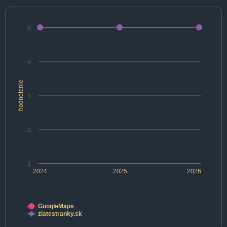
5
4
hodnotenie
3
2
1
2024
2025
2026
GoogleMaps
zlatestranky.sk