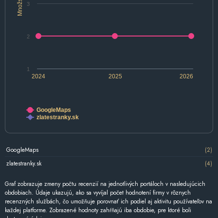
Množstvo
3
2
1
2024
2025
2026
GoogleMaps
zlatestranky.sk
GoogleMaps
(2)
zlatestranky.sk
(4)
Graf zobrazuje zmeny počtu recenzií na jednotlivých portáloch v nasledujúcich
obdobiach. Údaje ukazujú, ako sa vyvíjal počet hodnotení firmy v rôznych
recenzných službách, čo umožňuje porovnať ich podiel aj aktivitu používateľov na
každej platforme. Zobrazené hodnoty zahŕňajú iba obdobie, pre ktoré boli