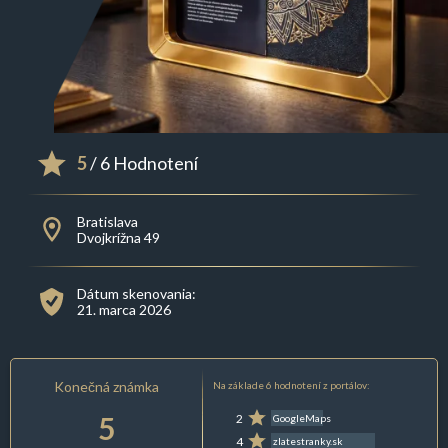
5
/ 6 Hodnotení
Bratislava
Dvojkrížna 49
Dátum skenovania:
21. marca 2026
Konečná známka
Na základe 6 hodnotení z portálov:
5
2
GoogleMaps
4
zlatestranky.sk