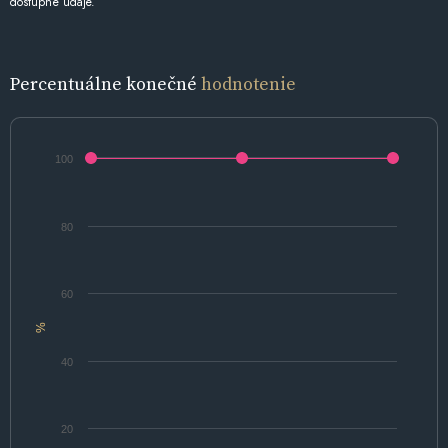
dostupné údaje.
Percentuálne konečné
hodnotenie
100
80
60
%
40
20