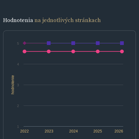
Hodnotenia
na jednotlivých stránkach
5
4
hodnotenie
3
2
1
2022
2023
2024
2025
2026