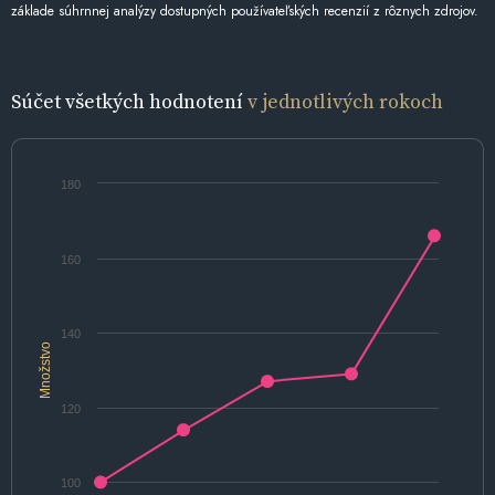
základe súhrnnej analýzy dostupných používateľských recenzií z rôznych zdrojov.
Súčet všetkých hodnotení
v jednotlivých rokoch
180
160
140
Množstvo
120
100