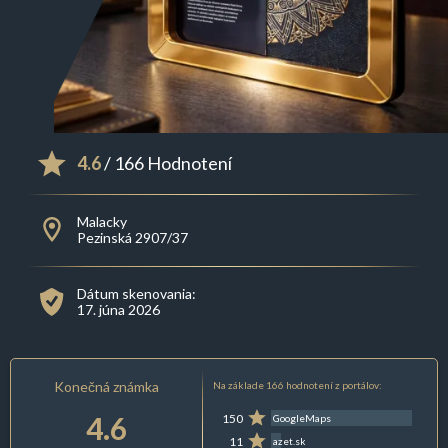
4.6
/ 166 Hodnotení
Malacky
Pezinská 2907/37
Dátum skenovania:
17. júna 2026
Konečná známka
Na základe 166 hodnotení z portálov:
4.6
150
GoogleMaps
11
azet.sk