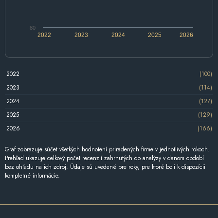
80
2022
2023
2024
2025
2026
2022
(100)
2023
(114)
2024
(127)
2025
(129)
2026
(166)
Graf zobrazuje súčet všetkých hodnotení priradených firme v jednotlivých rokoch.
Prehľad ukazuje celkový počet recenzií zahrnutých do analýzy v danom období
bez ohľadu na ich zdroj. Údaje sú uvedené pre roky, pre ktoré boli k dispozícii
kompletné informácie.