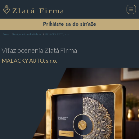
Prihláste sa do súťaže
MALACKY AUTO, s.r.o.
Domov
Predajca automobilov Malacky
Víťaz ocenenia
Zlatá Firma
MALACKY AUTO, s.r.o.