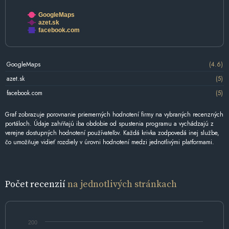
GoogleMaps
azet.sk
facebook.com
GoogleMaps
(4.6)
azet.sk
(5)
facebook.com
(5)
Graf zobrazuje porovnanie priemerných hodnotení firmy na vybraných recenzných
portáloch. Údaje zahŕňajú iba obdobie od spustenia programu a vychádzajú z
verejne dostupných hodnotení používateľov. Každá krivka zodpovedá inej službe,
čo umožňuje vidieť rozdiely v úrovni hodnotení medzi jednotlivými platformami.
Počet recenzií
na jednotlivých stránkach
200