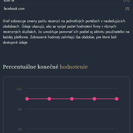
azet.sk
(11)
facebook.com
(5)
Graf zobrazuje zmeny počtu recenzií na jednotlivých portáloch v nasledujúcich
obdobiach. Údaje ukazujú, ako sa vyvíjal počet hodnotení firmy v rôznych
recenzných službách, čo umožňuje porovnať ich podiel aj aktivitu používateľov na
každej platforme. Zobrazené hodnoty zahŕňajú iba obdobie, pre ktoré boli
dostupné údaje.
Percentuálne konečné
hodnotenie
100
80
60