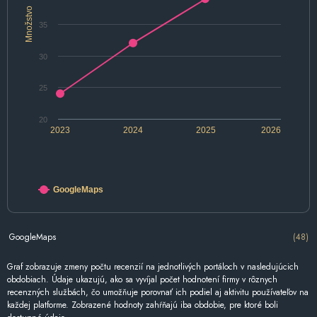
Množstvo
35
30
25
20
2023
2024
2025
2026
GoogleMaps
GoogleMaps
(48)
Graf zobrazuje zmeny počtu recenzií na jednotlivých portáloch v nasledujúcich
obdobiach. Údaje ukazujú, ako sa vyvíjal počet hodnotení firmy v rôznych
recenzných službách, čo umožňuje porovnať ich podiel aj aktivitu používateľov na
každej platforme. Zobrazené hodnoty zahŕňajú iba obdobie, pre ktoré boli