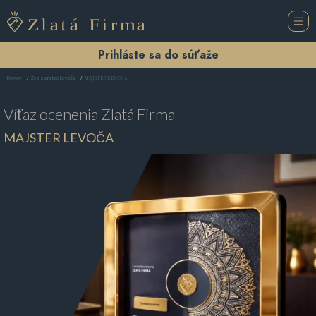
Prihláste sa do súťaže
MAJSTER LEVOČA
Domov
Železiarstvo Levoča
Víťaz ocenenia
Zlatá Firma
MAJSTER LEVOČA