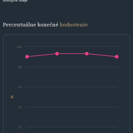
dostupné údaje.
Percentuálne konečné
hodnotenie
100
80
60
%
40
20