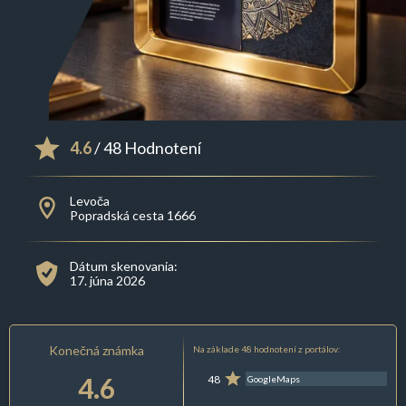
4.6
/ 48 Hodnotení
Levoča
Popradská cesta 1666
Dátum skenovania:
17. júna 2026
Konečná známka
Na základe 48 hodnotení z portálov:
4.6
48
GoogleMaps