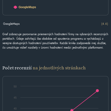
GoogleMaps
GoogleMaps
(4.6)
Graf zobrazuje porovnanie priemerných hodnotení firmy na vybraných recenzných
portáloch. Údaje zahŕňajú iba obdobie od spustenia programu a vychádzajú z
verejne dostupných hodnotení používateľov. Každá krivka zodpovedá inej službe,
čo umožňuje vidieť rozdiely v úrovni hodnotení medzi jednotlivými platformami.
Počet recenzií
na jednotlivých stránkach
50
45
40