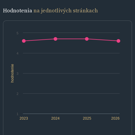
Hodnotenia
na jednotlivých stránkach
5
4
hodnotenie
3
2
1
2023
2024
2025
2026