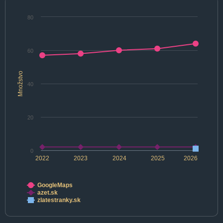
80
60
Množstvo
40
20
0
2022
2023
2024
2025
2026
GoogleMaps
azet.sk
zlatestranky.sk