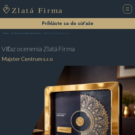
Prihláste sa do súťaže
Majster Centrum s.r.o
Domov
Železiarstvo Spišská Nová Ves
Víťaz ocenenia
Zlatá Firma
Majster Centrum s.r.o