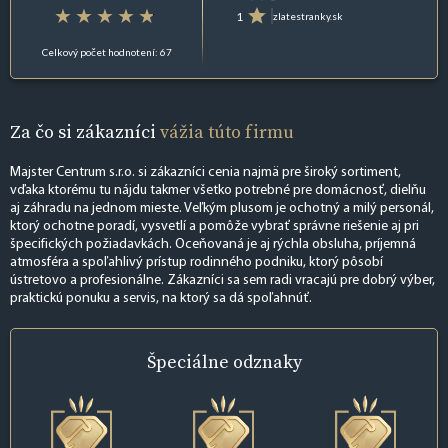
1
zlatestranky.sk
Celkový počet hodnotení: 67
Za čo si zákazníci
vážia túto firmu
Majster Centrum s.r.o. si zákazníci cenia najmä pre široký sortiment,
vďaka ktorému tu nájdu takmer všetko potrebné pre domácnosť, dielňu
aj záhradu na jednom mieste. Veľkým plusom je ochotný a milý personál,
ktorý ochotne poradí, vysvetlí a pomôže vybrať správne riešenie aj pri
špecifických požiadavkách. Oceňovaná je aj rýchla obsluha, príjemná
atmosféra a spoľahlivý prístup rodinného podniku, ktorý pôsobí
ústretovo a profesionálne. Zákazníci sa sem radi vracajú pre dobrý výber,
praktickú ponuku a servis, na ktorý sa dá spoľahnúť.
Špeciálne
odznaky