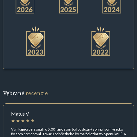
Vybrané
recenzie
Matus V.
Vynikajúci personál i o 5:00 ráno som bol obslužný zohnal som všetko
čo som potreboval. Tovaru od všetkého čo má železiarstvo ponúknuť. A