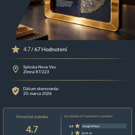
4.7
/ 67 Hodnotení
Spisska Nova Ves
Zimná 87/223
Dátum skenovania:
20. marca 2026
Konečná známka
Na základe 67 hodnotení z portálov:
4.7
64
GoogleMaps
2
azet.sk