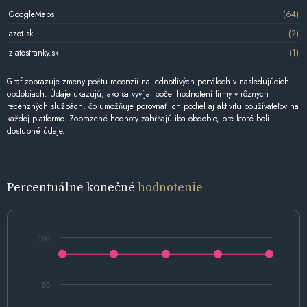
GoogleMaps
(64)
azet.sk
(2)
zlatestranky.sk
(1)
Graf zobrazuje zmeny počtu recenzií na jednotlivých portáloch v nasledujúcich
obdobiach. Údaje ukazujú, ako sa vyvíjal počet hodnotení firmy v rôznych
recenzných službách, čo umožňuje porovnať ich podiel aj aktivitu používateľov na
každej platforme. Zobrazené hodnoty zahŕňajú iba obdobie, pre ktoré boli
dostupné údaje.
Percentuálne konečné
hodnotenie
100
80