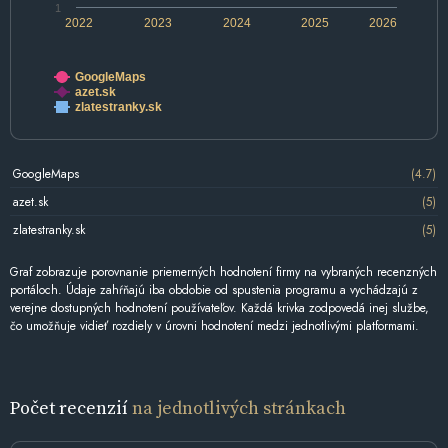
1
2022
2023
2024
2025
2026
GoogleMaps
azet.sk
zlatestranky.sk
GoogleMaps
(4.7)
azet.sk
(5)
zlatestranky.sk
(5)
Graf zobrazuje porovnanie priemerných hodnotení firmy na vybraných recenzných
portáloch. Údaje zahŕňajú iba obdobie od spustenia programu a vychádzajú z
verejne dostupných hodnotení používateľov. Každá krivka zodpovedá inej službe,
čo umožňuje vidieť rozdiely v úrovni hodnotení medzi jednotlivými platformami.
Počet recenzií
na jednotlivých stránkach