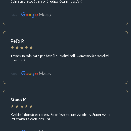
úplne ústretový personál odporúčam navštíviť.
Zdroj:
Peťo P.
Tovaru tak akurát a predavači sú veľmi milí.Cenovo všetko veľmi
dostupné.
Zdroj:
Stano K.
Kvalitné domáce potreby. Široké spektrum výrobkov. Super výber.
Príjemná a skvelá obsluha.