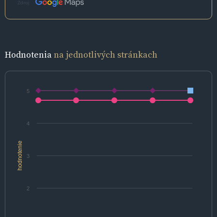
Zdroj:
Hodnotenia
na jednotlivých stránkach
5
4
hodnotenie
3
2