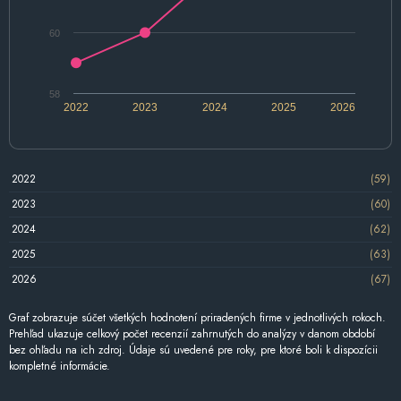
60
58
2022
2023
2024
2025
2026
2022
(59)
2023
(60)
2024
(62)
2025
(63)
2026
(67)
Graf zobrazuje súčet všetkých hodnotení priradených firme v jednotlivých rokoch.
Prehľad ukazuje celkový počet recenzií zahrnutých do analýzy v danom období
bez ohľadu na ich zdroj. Údaje sú uvedené pre roky, pre ktoré boli k dispozícii
kompletné informácie.