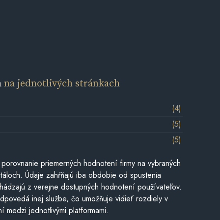
a
na jednotlivých stránkach
(4)
(5)
(5)
 porovnanie priemerných hodnotení firmy na vybraných
táloch. Údaje zahŕňajú iba obdobie od spustenia
hádzajú z verejne dostupných hodnotení používateľov.
dpovedá inej službe, čo umožňuje vidieť rozdiely v
í medzi jednotlivými platformami.