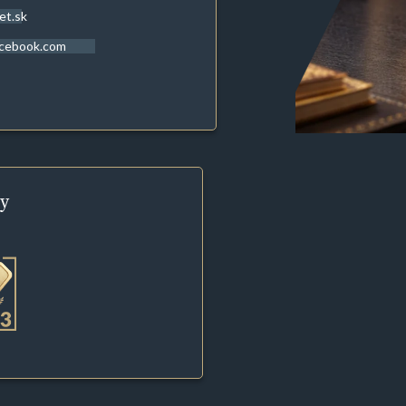
et.sk
acebook.com
y