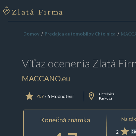
MACCA
Domov
Predajca automobilov Chtelnica
Víťaz ocenenia
Zlatá Fir
MACCANO.eu
Chtelnica
4.7
/ 6 Hodnotení
Parková
Konečná známka
Na zák
2
G