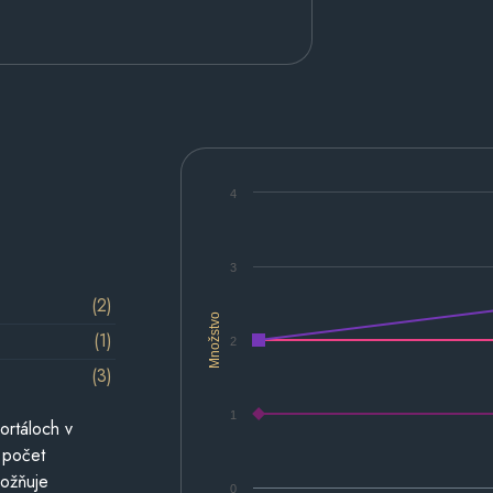
4
3
(2)
Množstvo
(1)
2
(3)
1
ortáloch v
 počet
možňuje
0