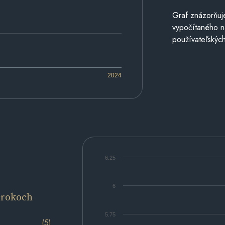
Graf znázorňuj
vypočítaného n
používateľských
2024
6.25
6
 rokoch
5.75
(5)