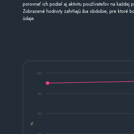
porovnať ich podiel aj aktivitu používateľov na každej p
Zobrazené hodnoty zahŕňajú iba obdobie, pre ktoré bo
údaje.
100
80
60
%