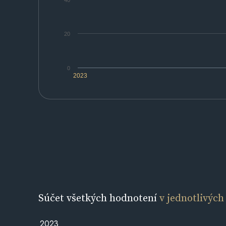
40
20
0
2023
Súčet všetkých hodnotení
v jednotlivých
2023