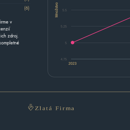
Množstvo
(6)
5.5
irme v
5.25
cenzií
ich zdroj.
 kompletné
5
4.75
2023