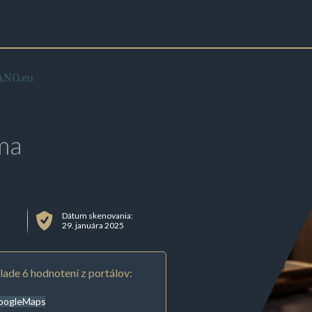
NO.eu
ma
Dátum skenovania:
29. januára 2025
lade 6 hodnotení z portálov:
oogleMaps