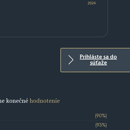
2024
Prihláste sa do
súťaže
ne konečné
hodnotenie
(90%)
(93%)