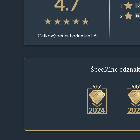
4.7
1
az
3
f
Celkový počet hodnotení: 6
Špeciálne
odznak