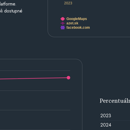
latforme.
2023
li dostupné
GoogleMaps
azet.sk
facebook.com
Percentuál
2023
2024