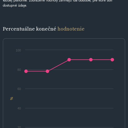
každej platforme. Zobrazené hodnoty zahŕňajú iba obdobie, pre ktoré boli
dostupné údaje.
Percentuálne konečné
hodnotenie
100
80
60
%
40
20