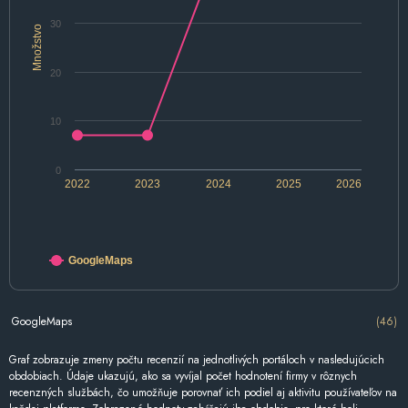
30
Množstvo
20
10
0
2022
2023
2024
2025
2026
GoogleMaps
GoogleMaps
(46)
Graf zobrazuje zmeny počtu recenzií na jednotlivých portáloch v nasledujúcich
obdobiach. Údaje ukazujú, ako sa vyvíjal počet hodnotení firmy v rôznych
recenzných službách, čo umožňuje porovnať ich podiel aj aktivitu používateľov na