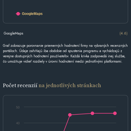
GoogleMaps
GoogleMaps
(4.6)
Graf zobrazuje porovnanie priemerných hodnotení firmy na vybraných recenzných
portáloch. Údaje zahŕňajú iba obdobie od spustenia programu a vychádzajú z
verejne dostupných hodnotení používateľov. Každá krivka zodpovedá inej službe,
čo umožňuje vidieť rozdiely v úrovni hodnotení medzi jednotlivými platformami.
Počet recenzií
na jednotlivých stránkach
50
40