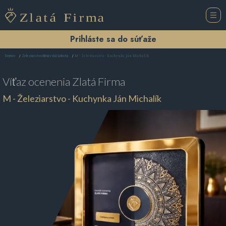
Prihláste sa do súťaže
M - Železiarstvo - Kuchynka Ján Michalík
Domov
Železiarstvo Rimavská Sobota
Víťaz ocenenia
Zlatá Firma
M - Železiarstvo - Kuchynka Ján Michalík