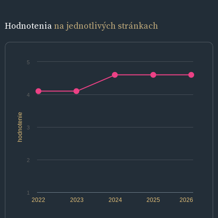
Hodnotenia
na jednotlivých stránkach
5
4
hodnotenie
3
2
1
2022
2023
2024
2025
2026