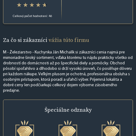
Celkový počet hodnotení: 46
Za čo si zákazníci
vážia túto firmu
M - Železiarstvo - Kuchynka Ján Michalík si zákazníci cenia najmä pre
mimoriadne široký sortiment, vďaka ktorému tu nájdu prakticky všetko od
drobností do domácnosti až po špecifické diely a pomôcky. Obchod
pôsobí spoľahlivo a dlhodobo si drží vysokú úroveň, čo posilňuje dôveru
pri každom nákupe. Veľkým plusom je ochotná, profesionálna obsluha s
osobným prístupom, ktorá poradí a uľahčí výber. Príjemná lokalita a
dobré ceny len podčiarkujú celkový dojem výborne zásobeného
predajne.
Špeciálne
odznaky