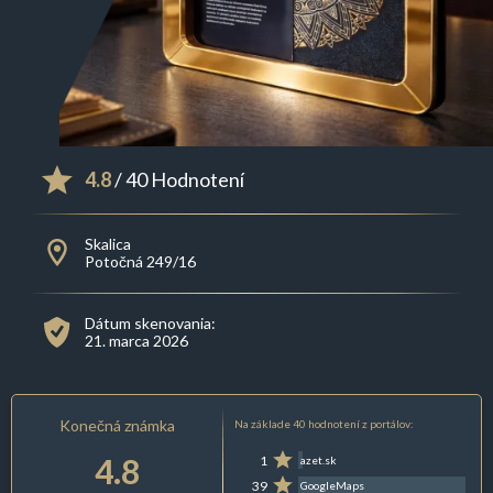
4.8
/ 40 Hodnotení
Skalica
Potočná 249/16
Dátum skenovania:
21. marca 2026
Konečná známka
Na základe 40 hodnotení z portálov:
4.8
1
azet.sk
39
GoogleMaps