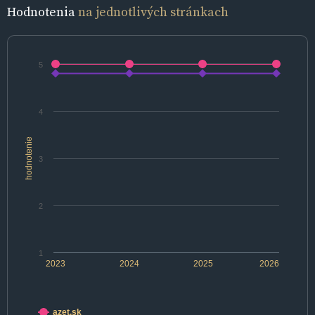
Hodnotenia
na jednotlivých stránkach
5
4
hodnotenie
3
2
1
2023
2024
2025
2026
azet.sk