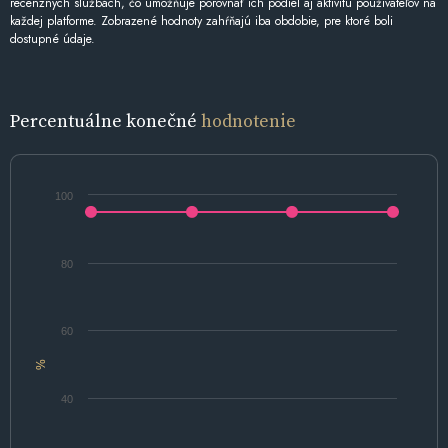
recenzných službách, čo umožňuje porovnať ich podiel aj aktivitu používateľov na
každej platforme. Zobrazené hodnoty zahŕňajú iba obdobie, pre ktoré boli
dostupné údaje.
Percentuálne konečné
hodnotenie
100
80
60
%
40