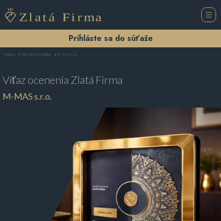
Prihláste sa do súťaže
M-MAS s.r.o.
Domov
Železiarstvo Skalica
Víťaz ocenenia
Zlatá Firma
M-MAS s.r.o.