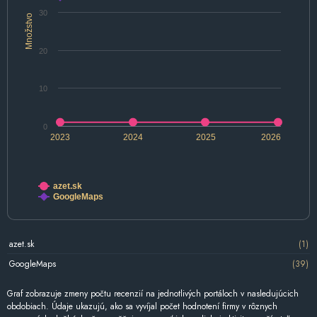
30
Množstvo
20
10
0
2023
2024
2025
2026
azet.sk
GoogleMaps
azet.sk
(1)
GoogleMaps
(39)
Graf zobrazuje zmeny počtu recenzií na jednotlivých portáloch v nasledujúcich
obdobiach. Údaje ukazujú, ako sa vyvíjal počet hodnotení firmy v rôznych