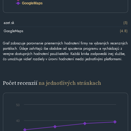
GoogleMaps
azet.sk
(5)
GoogleMaps
(4.8)
Graf zobrazuje porovnanie priemerných hodnotení firmy na vybraných recenzných
portáloch. Údaje zahŕňajú iba obdobie od spustenia programu a vychádzajú z
verejne dostupných hodnotení používateľov. Každá krivka zodpovedá inej službe,
čo umožňuje vidieť rozdiely v úrovni hodnotení medzi jednotlivými platformami.
Počet recenzií
na jednotlivých stránkach
50
40