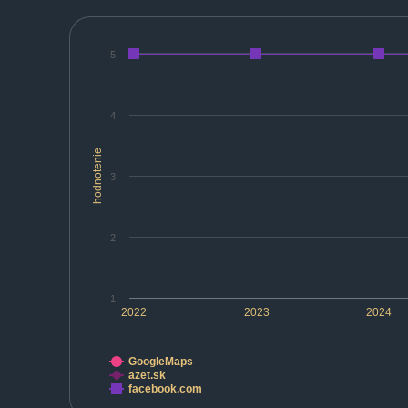
5
4
hodnotenie
3
2
1
2022
2023
2024
GoogleMaps
azet.sk
facebook.com