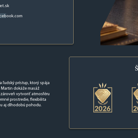
et.sk
acebook.com
Š
 ľudský prístup, ktorý spája
. Martin dokáže masáž
a zároveň vytvoriť atmosféru
mné prostredie, flexibilita
iu aj dlhodobú pohodu.