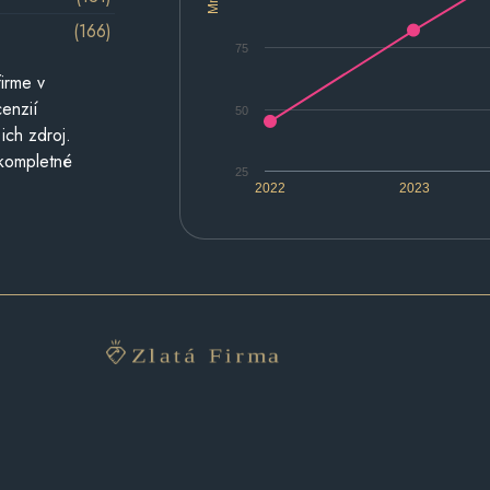
(166)
75
irme v
cenzií
50
ich zdroj.
 kompletné
25
2022
2023