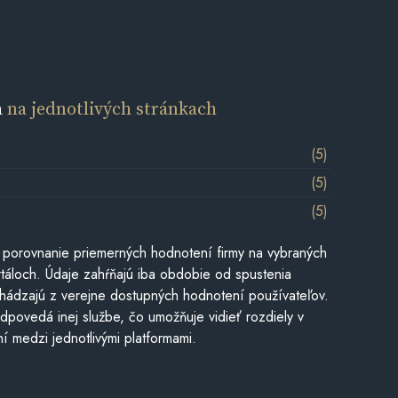
a
na jednotlivých stránkach
(5)
(5)
(5)
 porovnanie priemerných hodnotení firmy na vybraných
táloch. Údaje zahŕňajú iba obdobie od spustenia
hádzajú z verejne dostupných hodnotení používateľov.
dpovedá inej službe, čo umožňuje vidieť rozdiely v
í medzi jednotlivými platformami.