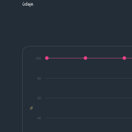
údaje.
100
80
60
%
40