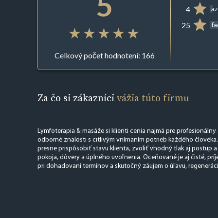
5
4
az
25
f
Celkový počet hodnotení: 166
Za čo si zákazníci
vážia túto firmu
Lymfoterapia & masáže si klienti cenia najmä pre profesionálny a
odborné znalosti s citlivým vnímaním potrieb každého človeka
presne prispôsobiť stavu klienta, zvoliť vhodný tlak aj postup 
pokoja, dôvery a úplného uvoľnenia. Oceňované je aj čisté, príje
pri dohadovaní termínov a skutočný záujem o úľavu, regenerác