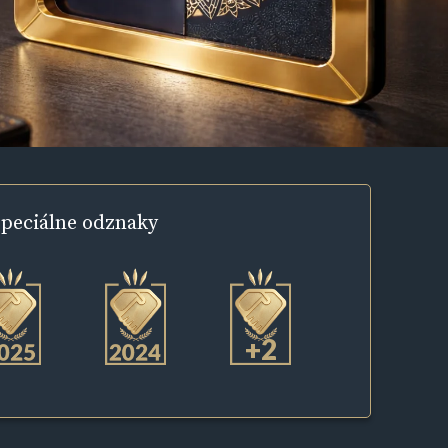
peciálne
odznaky
+2