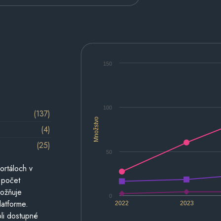
150
100
(137)
Množstvo
(4)
(25)
50
ortáloch v
 počet
možňuje
0
latforme.
2022
2023
li dostupné