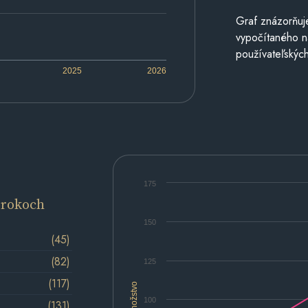
Graf znázorňuj
vypočítaného n
používateľských
2025
2026
175
 rokoch
150
(45)
(82)
125
(117)
Množstvo
100
(131)