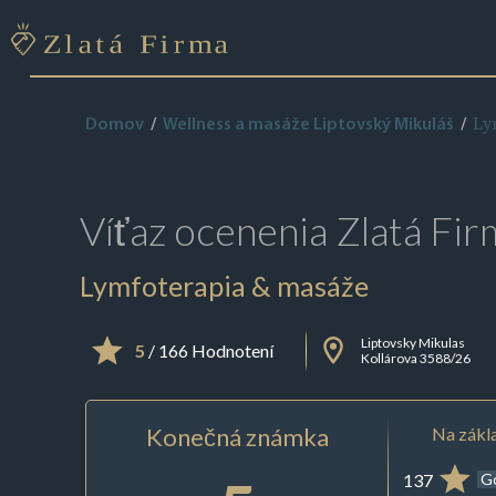
Ly
Domov
Wellness a masáže Liptovský Mikuláš
Víťaz ocenenia
Zlatá Fir
Lymfoterapia & masáže
Liptovsky Mikulas
5
/ 166 Hodnotení
Kollárova 3588/26
Konečná známka
Na zákla
137
G