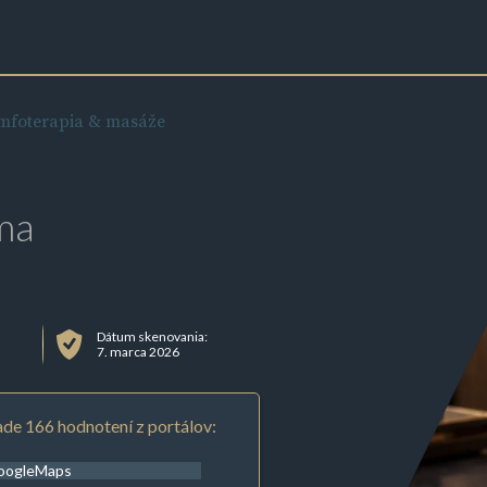
mfoterapia & masáže
ma
Dátum skenovania:
7. marca 2026
de 166 hodnotení z portálov:
oogleMaps