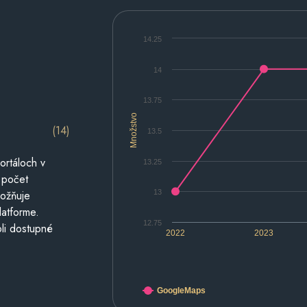
14.25
14
13.75
Množstvo
(14)
13.5
ortáloch v
13.25
 počet
13
možňuje
latforme.
12.75
li dostupné
2022
2023
GoogleMaps