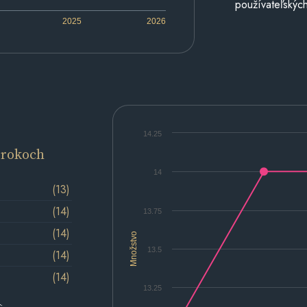
používateľských
2025
2026
14.25
 rokoch
14
(13)
(14)
13.75
(14)
Množstvo
13.5
(14)
(14)
13.25