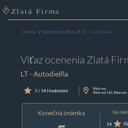
LT - Autodielňa
Domov
Autoservis Žilina
Víťaz ocenenia
Zlatá Fir
LT - Autodielňa
Bitarová
5
/ 14 Hodnotení
Bitarová 135, Bitarová
Konečná známka
Na zákl
14
G