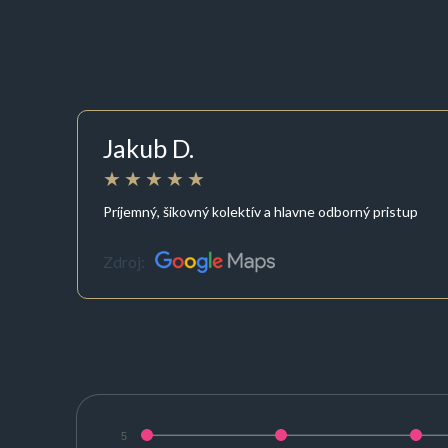
Jakub D.
Príjemný, šikovný kolektív a hlavne odborný pristup
Zdroj:
5