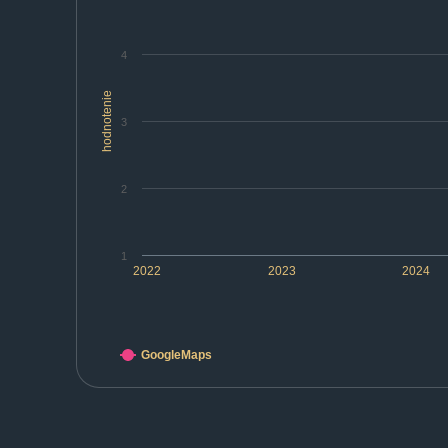
4
hodnotenie
3
2
1
2022
2023
2024
GoogleMaps