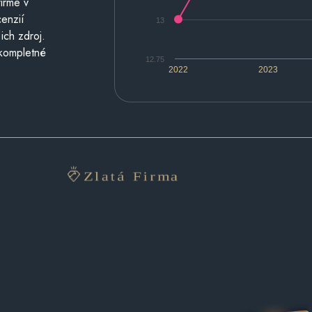
irme v
cenzií
13
ich zdroj.
 kompletné
12.75
2022
2023