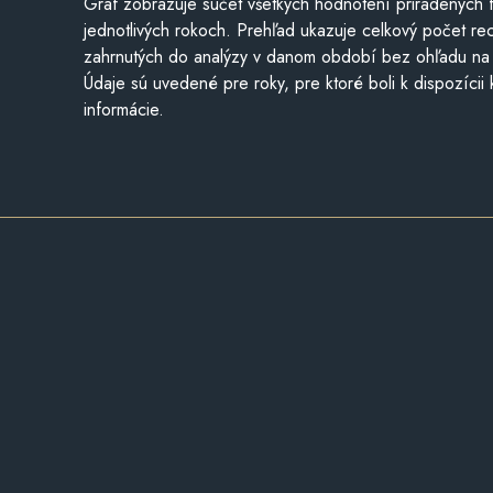
Graf zobrazuje súčet všetkých hodnotení priradených f
jednotlivých rokoch. Prehľad ukazuje celkový počet re
zahrnutých do analýzy v danom období bez ohľadu na 
Údaje sú uvedené pre roky, pre ktoré boli k dispozícii
informácie.