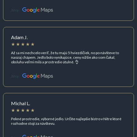
Zdroj:
Adam J.
Až sa mi nechcelo veriť, že tu majú 5 hviezdičiek, no po návšteve to
naozaj chápem. Jedlo bolo vynikajúce, ceny nižšie ako som čakal,
obsluha veľmi milá a prostredie útulné. 👌
Zdroj:
Michal L.
Pekné prostredie, výborné jedlo. Určite najlepšie bistro v Nitre ktoré
rozhodne stojí za návštevu.