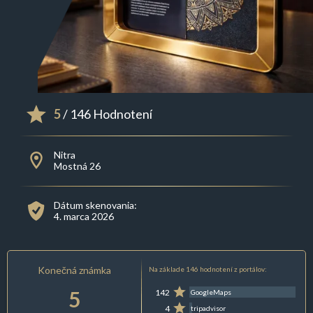
5
/ 146 Hodnotení
Nitra
Mostná 26
Dátum skenovania:
4. marca 2026
Konečná známka
Na základe 146 hodnotení z portálov:
5
142
GoogleMaps
4
tripadvisor