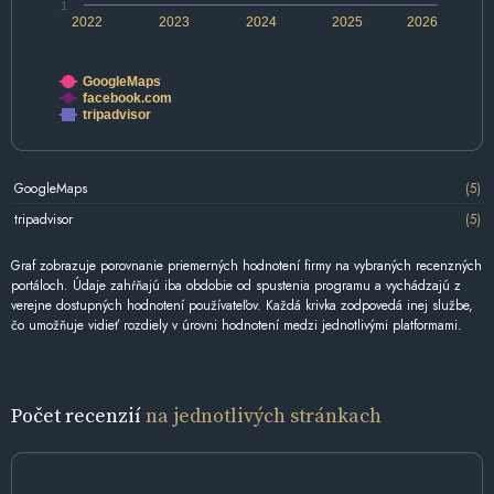
1
2022
2023
2024
2025
2026
GoogleMaps
facebook.com
tripadvisor
GoogleMaps
(5)
tripadvisor
(5)
Graf zobrazuje porovnanie priemerných hodnotení firmy na vybraných recenzných
portáloch. Údaje zahŕňajú iba obdobie od spustenia programu a vychádzajú z
verejne dostupných hodnotení používateľov. Každá krivka zodpovedá inej službe,
čo umožňuje vidieť rozdiely v úrovni hodnotení medzi jednotlivými platformami.
Počet recenzií
na jednotlivých stránkach