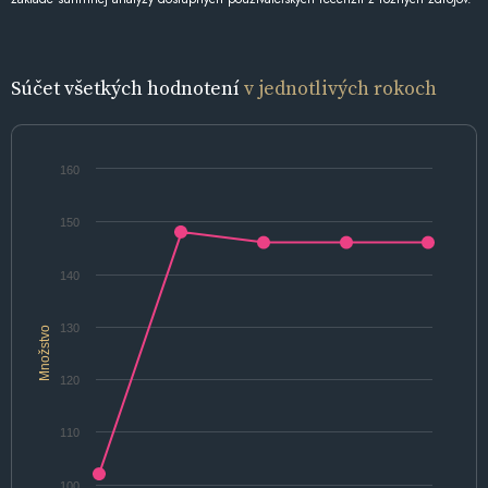
Súčet všetkých hodnotení
v jednotlivých rokoch
160
150
140
130
Množstvo
120
110
100