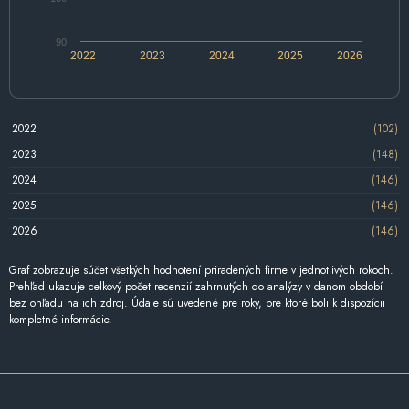
90
2022
2023
2024
2025
2026
2022
(102)
2023
(148)
2024
(146)
2025
(146)
2026
(146)
Graf zobrazuje súčet všetkých hodnotení priradených firme v jednotlivých rokoch.
Prehľad ukazuje celkový počet recenzií zahrnutých do analýzy v danom období
bez ohľadu na ich zdroj. Údaje sú uvedené pre roky, pre ktoré boli k dispozícii
kompletné informácie.