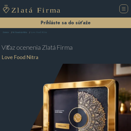
Prihláste sa do súťaže
Love Food Nitra
Domov
Reštaurácia Nitra
Víťaz ocenenia
Zlatá Firma
Love Food Nitra