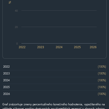
%
40
20
0
2022
2023
2024
2025
2026
2022
(100%)
2023
(100%)
2024
(100%)
2025
(100%)
2026
(100%)
Graf znázorňuje zmeny percentuálneho konečného hodnotenia, vypočítaného na
základe súhrnnej analýzy dostupných používateľských recenzií z rôznych zdrojov.