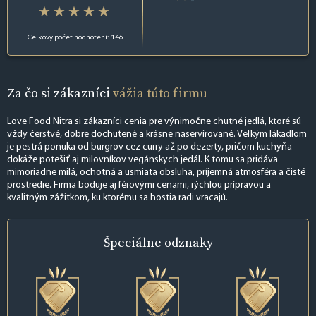
Celkový počet hodnotení: 146
Za čo si zákazníci
vážia túto firmu
Love Food Nitra si zákazníci cenia pre výnimočne chutné jedlá, ktoré sú
vždy čerstvé, dobre dochutené a krásne naservírované. Veľkým lákadlom
je pestrá ponuka od burgrov cez curry až po dezerty, pričom kuchyňa
dokáže potešiť aj milovníkov vegánskych jedál. K tomu sa pridáva
mimoriadne milá, ochotná a usmiata obsluha, príjemná atmosféra a čisté
prostredie. Firma boduje aj férovými cenami, rýchlou prípravou a
kvalitným zážitkom, ku ktorému sa hostia radi vracajú.
Špeciálne
odznaky