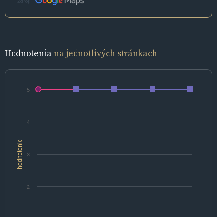
Zdroj:
Hodnotenia
na jednotlivých stránkach
5
4
hodnotenie
3
2