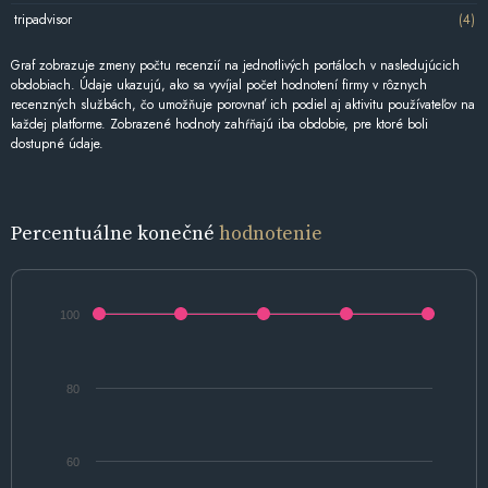
tripadvisor
(4)
Graf zobrazuje zmeny počtu recenzií na jednotlivých portáloch v nasledujúcich
obdobiach. Údaje ukazujú, ako sa vyvíjal počet hodnotení firmy v rôznych
recenzných službách, čo umožňuje porovnať ich podiel aj aktivitu používateľov na
každej platforme. Zobrazené hodnoty zahŕňajú iba obdobie, pre ktoré boli
dostupné údaje.
Percentuálne konečné
hodnotenie
100
80
60