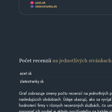
azet.sk
zlatestranky.sk
Počet recenzií
na jednotlivých stránkach
azet.sk
zlatestranky.sk
Graf zobrazuje zmeny počtu recenzií na jednotlivých p
nasledujúcich obdobiach. Údaje ukazujú, ako sa vyvíjal
hodnotení firmy v rôznych recenzných službách, čo u
porovnať ich podiel aj aktivitu používateľov na každej p