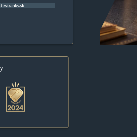
atestranky.sk
y