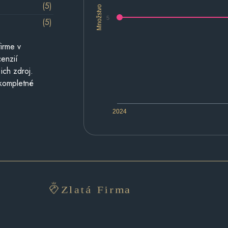
(5)
Množstvo
5
(5)
irme v
cenzií
ich zdroj.
 kompletné
2024