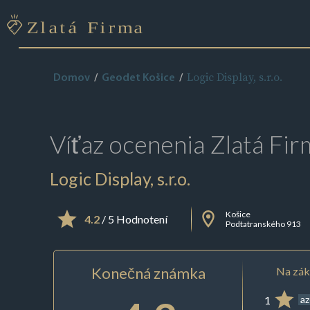
Logic Display, s.r.o.
Domov
Geodet Košice
Víťaz ocenenia
Zlatá Fir
Logic Display, s.r.o.
Košice
4.2
/ 5 Hodnotení
Podtatranského 913
Konečná známka
Na zák
1
az