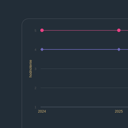
5
4
hodnotenie
3
2
1
2024
2025