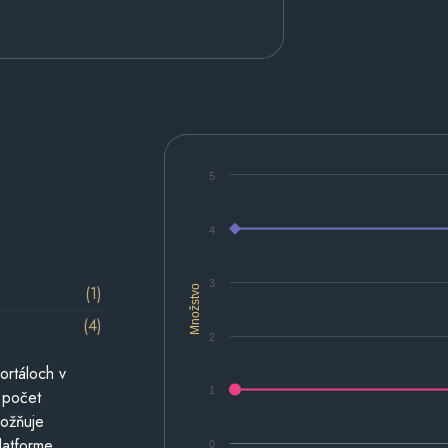
5
4
3
(1)
Množstvo
(4)
2
ortáloch v
1
 počet
možňuje
latforme.
0