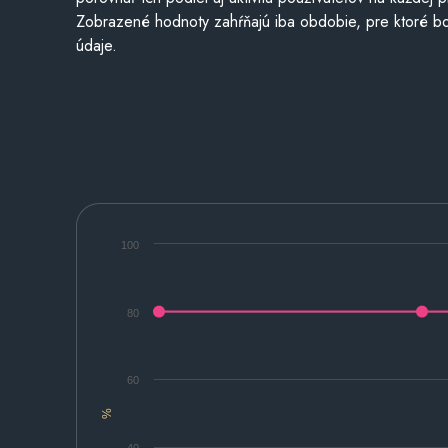
Zobrazené hodnoty zahŕňajú iba obdobie, pre ktoré bo
údaje.
100
80
60
%