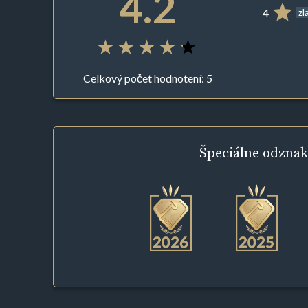
4.2
4
zl
Celkový počet hodnotení: 5
Špeciálne
odznak