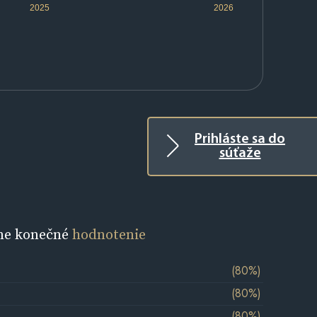
2025
2026
Prihláste sa do
súťaže
ne konečné
hodnotenie
(80%)
(80%)
(80%)