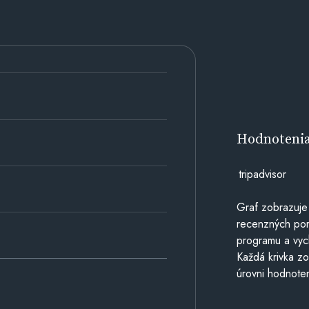
Hodnoteni
tripadvisor
Graf zobrazuje
recenzných por
programu a vyc
Každá krivka zo
úrovni hodnoten