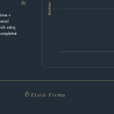
(8)
Množstvo
8
irme v
cenzií
ich zdroj.
 kompletné