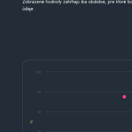
Zobrazené hodnoty zahŕňajú iba obdobie, pre ktoré bo
údaje.
100
80
60
%