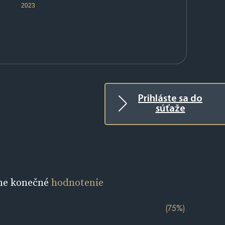
2023
Prihláste sa do
súťaže
ne konečné
hodnotenie
(75%)