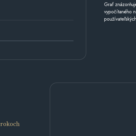
Graf znázorňuj
vypočítaného n
používateľských
 rokoch