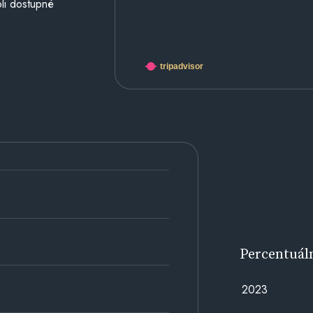
li dostupné
tripadvisor
Percentuál
2023