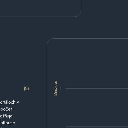
Množstvo
(8)
8
ortáloch v
 počet
možňuje
latforme.