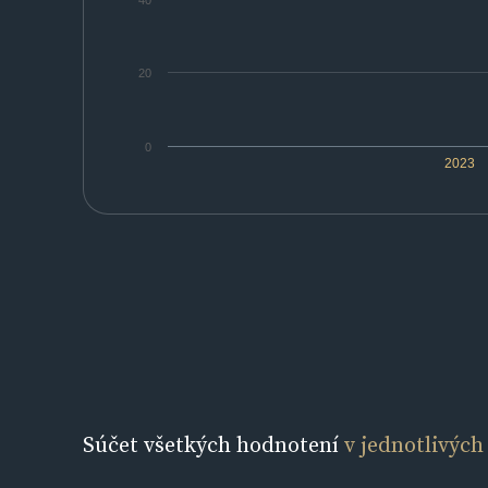
40
20
0
2023
Súčet všetkých hodnotení
v jednotlivých