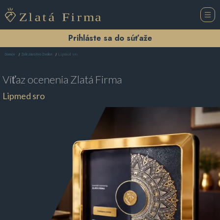
Prihláste sa do súťaže
Lipmed sro
Domov
Železiarstvo Zvolen
Víťaz ocenenia
Zlatá Firma
Lipmed sro