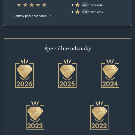
1
near-place.com
1
zlatestranky.sk
Celkový počet hodnotení: 7
Špeciálne
odznaky