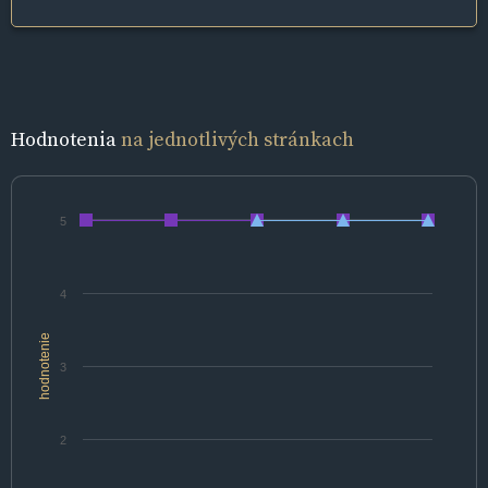
Hodnotenia
na jednotlivých stránkach
5
4
hodnotenie
3
2