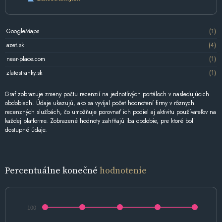
GoogleMaps
(1)
azet.sk
(4)
near-place.com
(1)
zlatestranky.sk
(1)
Graf zobrazuje zmeny počtu recenzií na jednotlivých portáloch v nasledujúcich
obdobiach. Údaje ukazujú, ako sa vyvíjal počet hodnotení firmy v rôznych
recenzných službách, čo umožňuje porovnať ich podiel aj aktivitu používateľov na
každej platforme. Zobrazené hodnoty zahŕňajú iba obdobie, pre ktoré boli
dostupné údaje.
Percentuálne konečné
hodnotenie
100