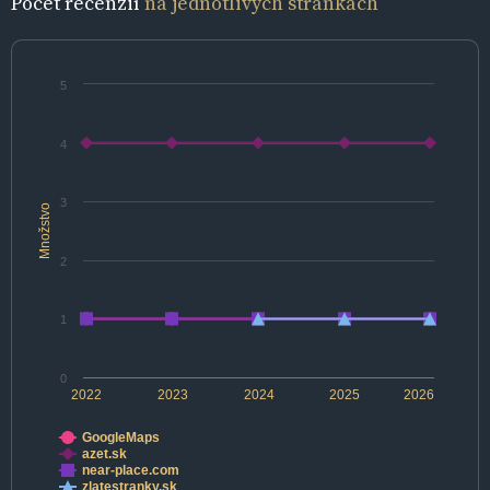
Počet recenzií
na jednotlivých stránkach
5
4
3
Množstvo
2
1
0
2022
2023
2024
2025
2026
GoogleMaps
azet.sk
near-place.com
zlatestranky.sk