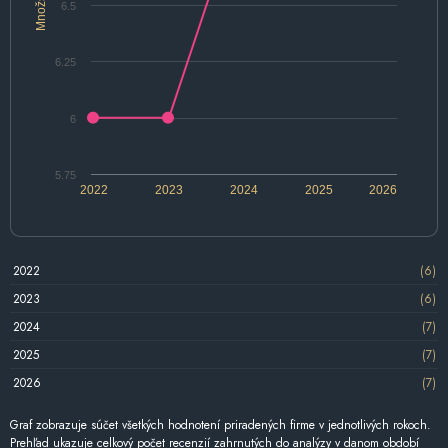
Množstvo
6.5
6.25
6
5.75
2022
2023
2024
2025
2026
2022
(6)
2023
(6)
2024
(7)
2025
(7)
2026
(7)
Graf zobrazuje súčet všetkých hodnotení priradených firme v jednotlivých rokoch.
Prehľad ukazuje celkový počet recenzií zahrnutých do analýzy v danom období