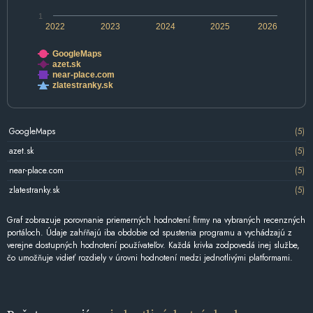
1
2022
2023
2024
2025
2026
GoogleMaps
azet.sk
near-place.com
zlatestranky.sk
GoogleMaps
(5)
azet.sk
(5)
near-place.com
(5)
zlatestranky.sk
(5)
Graf zobrazuje porovnanie priemerných hodnotení firmy na vybraných recenzných
portáloch. Údaje zahŕňajú iba obdobie od spustenia programu a vychádzajú z
verejne dostupných hodnotení používateľov. Každá krivka zodpovedá inej službe,
čo umožňuje vidieť rozdiely v úrovni hodnotení medzi jednotlivými platformami.