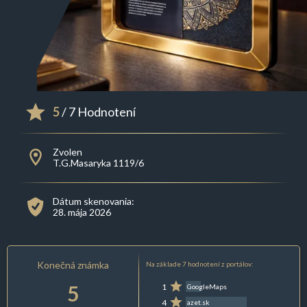
5
/ 7 Hodnotení
Zvolen
T.G.Masaryka 1119/6
Dátum skenovania:
28. mája 2026
Konečná známka
Na základe 7 hodnotení z portálov:
5
1
GoogleMaps
4
azet.sk