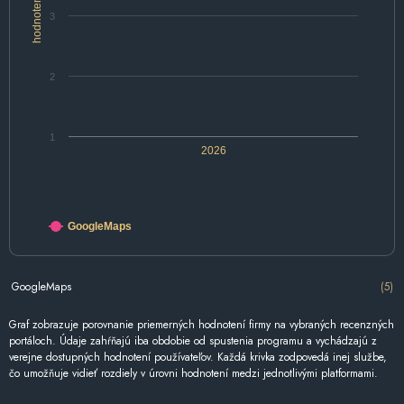
hodnotenie
3
2
1
2026
GoogleMaps
GoogleMaps
(5)
Graf zobrazuje porovnanie priemerných hodnotení firmy na vybraných recenzných
portáloch. Údaje zahŕňajú iba obdobie od spustenia programu a vychádzajú z
verejne dostupných hodnotení používateľov. Každá krivka zodpovedá inej službe,
čo umožňuje vidieť rozdiely v úrovni hodnotení medzi jednotlivými platformami.