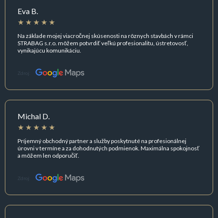
Eva B.
Na základe mojej viacročnej skúsenosti na rôznych stavbách v rámci
STRABAG s.r.o. môžem potvrdiť veľkú profesionalitu, ústretovosť,
vynikajúcu komunikáciu.
Zdroj:
Michal D.
Príjemný obchodný partner a služby poskytnuté na profesionálnej
úrovni v termíne a za dohodnutých podmienok. Maximálna spokojnosť
a môžem len odporučiť.
Zdroj: