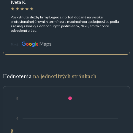
Iveta K.
Poskytnuté služby firmy Legeo s.r.o. boli dodané na vysokej
profesionálnej úrovni, v termíne a s maximálnou spokojnosťou podľa
zadanej zákazky a dohodnutých podmienok, ďakujem za dobre
odvedenú prácu.
Zdroj:
Hodnotenia
na jednotlivých stránkach
5
4