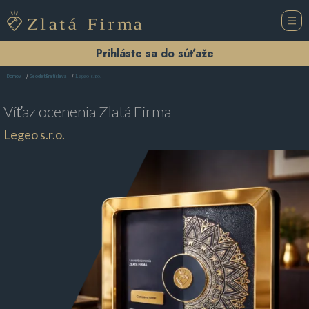
Prihláste sa do súťaže
Legeo s.r.o.
Domov
Geodet Bratislava
Víťaz ocenenia
Zlatá Firma
Legeo s.r.o.