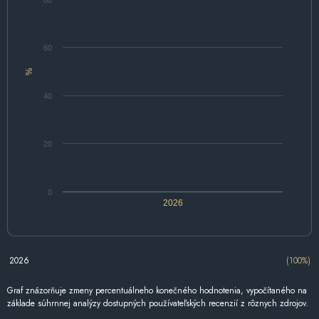
80
60
%
40
20
0
2026
2026
(100%)
Graf znázorňuje zmeny percentuálneho konečného hodnotenia, vypočítaného na
základe súhrnnej analýzy dostupných používateľských recenzií z rôznych zdrojov.