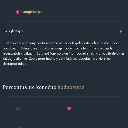
GoogleMaps
GoogleMaps
(6)
Graf zobrazuje zmeny počtu recenzií na jednotlivých portáloch v nasledujúcich
obdobiach. Údaje ukazujú, ako sa vyvíjal počet hodnotení firmy v rôznych
recenzných službách, čo umožňuje porovnať ich podiel aj aktivitu používateľov na
každej platforme. Zobrazené hodnoty zahŕňajú iba obdobie, pre ktoré boli
dostupné údaje.
Percentuálne konečné
hodnotenie
100