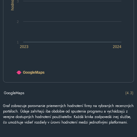
hodnotenie
3
2
1
2023
2024
GoogleMaps
GoogleMaps
(4.3)
Graf zobrazuje porovnanie priemerných hodnotení firmy na vybraných recenzných
portáloch. Údaje zahŕňajú iba obdobie od spustenia programu a vychádzajú z
verejne dostupných hodnotení používateľov. Každá krivka zodpovedá inej službe,
čo umožňuje vidieť rozdiely v úrovni hodnotení medzi jednotlivými platformami.