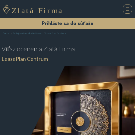
Prihláste sa do súťaže
LeasePlan Centrum
Domov
Predajca automobilov Bratislava
Víťaz ocenenia
Zlatá Firma
LeasePlan Centrum