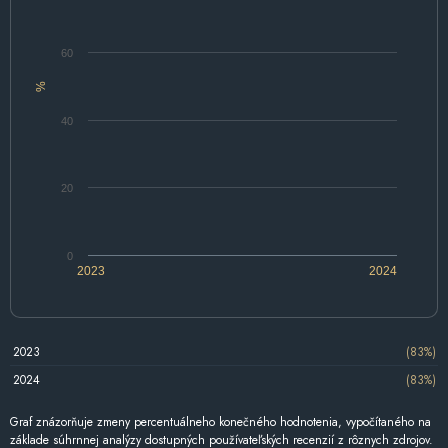
60
%
40
20
0
2023
2024
2023
(83%)
2024
(83%)
Graf znázorňuje zmeny percentuálneho konečného hodnotenia, vypočítaného na
základe súhrnnej analýzy dostupných používateľských recenzií z rôznych zdrojov.