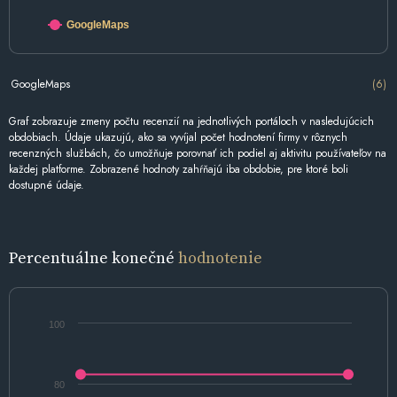
GoogleMaps
GoogleMaps
(6)
Graf zobrazuje zmeny počtu recenzií na jednotlivých portáloch v nasledujúcich
obdobiach. Údaje ukazujú, ako sa vyvíjal počet hodnotení firmy v rôznych
recenzných službách, čo umožňuje porovnať ich podiel aj aktivitu používateľov na
každej platforme. Zobrazené hodnoty zahŕňajú iba obdobie, pre ktoré boli
dostupné údaje.
Percentuálne konečné
hodnotenie
100
80