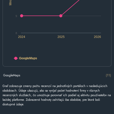
9
8
2024
2025
2026
GoogleMaps
GoogleMaps
(11)
Graf zobrazuje zmeny počtu recenzií na jednotlivých portáloch v nasledujúcich
obdobiach. Údaje ukazujú, ako sa vyvíjal počet hodnotení firmy v rôznych
recenzných službách, čo umožňuje porovnať ich podiel aj aktivitu používateľov na
každej platforme. Zobrazené hodnoty zahŕňajú iba obdobie, pre ktoré boli
dostupné údaje.