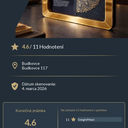
4.6
/ 11 Hodnotení
Budkovce
Budkovce 117
Dátum skenovania:
4. marca 2026
Konečná známka
Na základe 11 hodnotení z portálov:
4.6
11
GoogleMaps