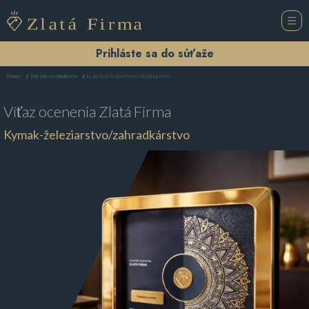
Prihláste sa do súťaže
Kymak-železiarstvo/zahradkárstvo
Domov
Železiarstvo Budkovce
Víťaz ocenenia
Zlatá Firma
Kymak-železiarstvo/zahradkárstvo