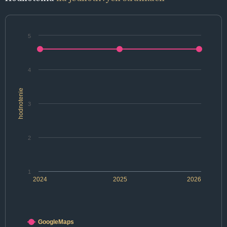
5
4
hodnotenie
3
2
1
2024
2025
2026
GoogleMaps