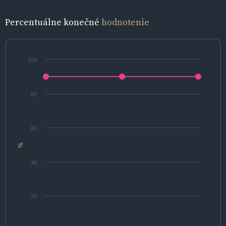
Percentuálne konečné
hodnotenie
100
80
60
%
40
20