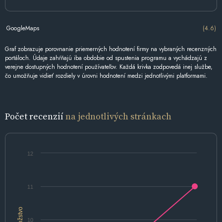
GoogleMaps
(4.6)
Graf zobrazuje porovnanie priemerných hodnotení firmy na vybraných recenzných
portáloch. Údaje zahŕňajú iba obdobie od spustenia programu a vychádzajú z
verejne dostupných hodnotení používateľov. Každá krivka zodpovedá inej službe,
čo umožňuje vidieť rozdiely v úrovni hodnotení medzi jednotlivými platformami.
Počet recenzií
na jednotlivých stránkach
12
11
Množstvo
10