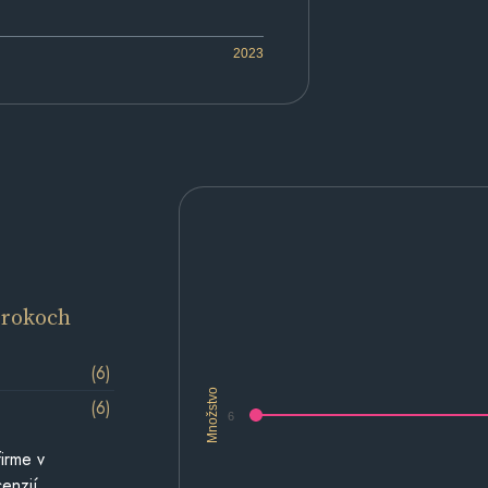
2023
 rokoch
(6)
Množstvo
(6)
6
irme v
cenzií