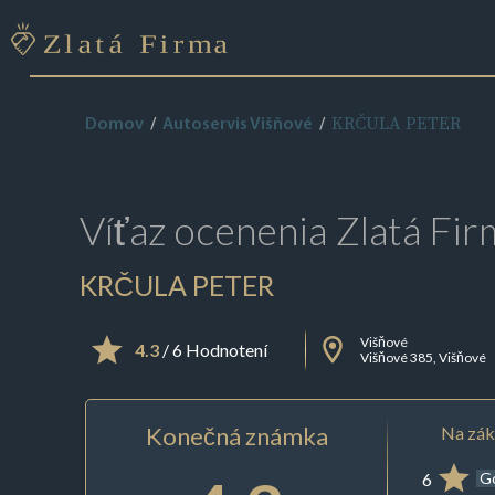
KRČULA PETER
Domov
Autoservis Višňové
Víťaz ocenenia
Zlatá Fir
KRČULA PETER
Višňové
4.3
/ 6 Hodnotení
Višňové 385, Višňové
Konečná známka
Na zák
6
G