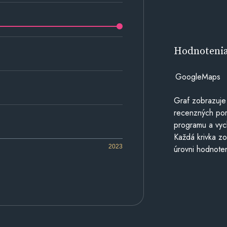
Hodnoteni
GoogleMaps
Graf zobrazuje
recenzných por
programu a vyc
Každá krivka zo
2023
úrovni hodnoten