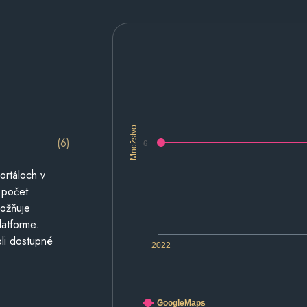
Množstvo
(6)
6
ortáloch v
 počet
možňuje
latforme.
li dostupné
2022
GoogleMaps