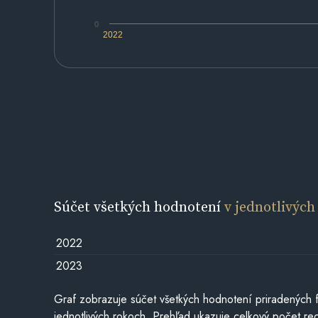
0
2022
Súčet všetkých hodnotení
v jednotlivých
2022
2023
Graf zobrazuje súčet všetkých hodnotení priradených f
jednotlivých rokoch. Prehľad ukazuje celkový počet re