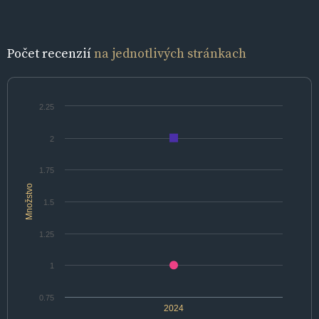
Počet recenzií
na jednotlivých stránkach
2.25
2
1.75
Množstvo
1.5
1.25
1
0.75
2024