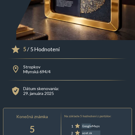
5
/ 5 Hodnotení
Stropkov
Mlynská 694/4
Dátum skenovania:
29. januára 2025
Konečná známka
Na základe 5 hodnotení z portálov:
5
1
GoogleMaps
2
azet.sk