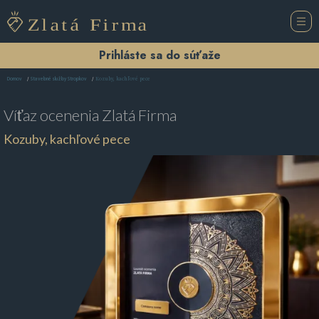
Prihláste sa do súťaže
Kozuby, kachľové pece
Domov
Stavebné služby Stropkov
Víťaz ocenenia
Zlatá Firma
Kozuby, kachľové pece