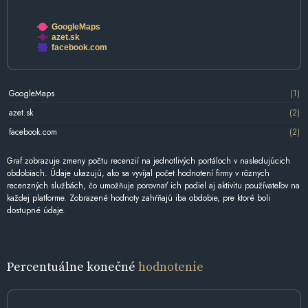
GoogleMaps
azet.sk
facebook.com
GoogleMaps
(1)
azet.sk
(2)
facebook.com
(2)
Graf zobrazuje zmeny počtu recenzií na jednotlivých portáloch v nasledujúcich
obdobiach. Údaje ukazujú, ako sa vyvíjal počet hodnotení firmy v rôznych
recenzných službách, čo umožňuje porovnať ich podiel aj aktivitu používateľov na
každej platforme. Zobrazené hodnoty zahŕňajú iba obdobie, pre ktoré boli
dostupné údaje.
Percentuálne konečné
hodnotenie