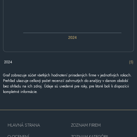
2024
2024
(5)
Graf zobrazuje súčet všetkých hodnotení priradených firme v jednotlivých rokoch.
Prehľad ukazuje celkový počet recenzií zahrnutých do analýzy v danom období
bez ohľadu na ich zdroj. Údaje sú uvedené pre roky, pre ktoré boli k dispozícii
kompletné informácie.
HLAVNÁ STRANA
ZOZNAM FIRIEM
O OCENENÍ
ZOZNAM KATEGÓRII