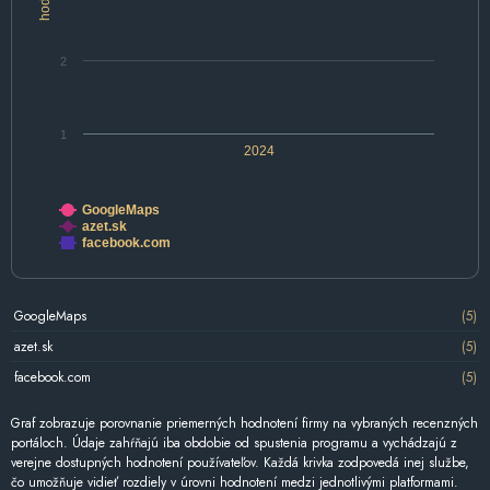
2
1
2024
GoogleMaps
azet.sk
facebook.com
GoogleMaps
(5)
azet.sk
(5)
facebook.com
(5)
Graf zobrazuje porovnanie priemerných hodnotení firmy na vybraných recenzných
portáloch. Údaje zahŕňajú iba obdobie od spustenia programu a vychádzajú z
verejne dostupných hodnotení používateľov. Každá krivka zodpovedá inej službe,
čo umožňuje vidieť rozdiely v úrovni hodnotení medzi jednotlivými platformami.