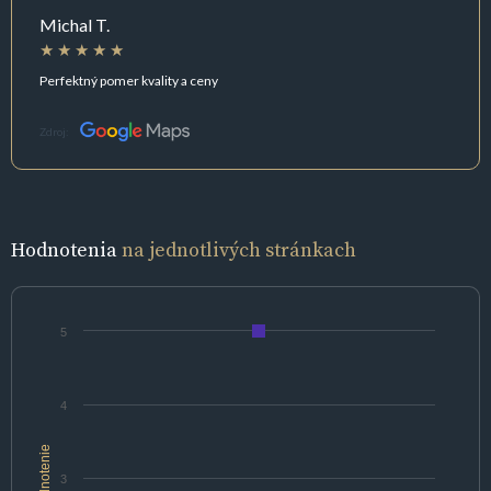
Michal T.
Perfektný pomer kvality a ceny
Zdroj:
Hodnotenia
na jednotlivých stránkach
5
4
hodnotenie
3