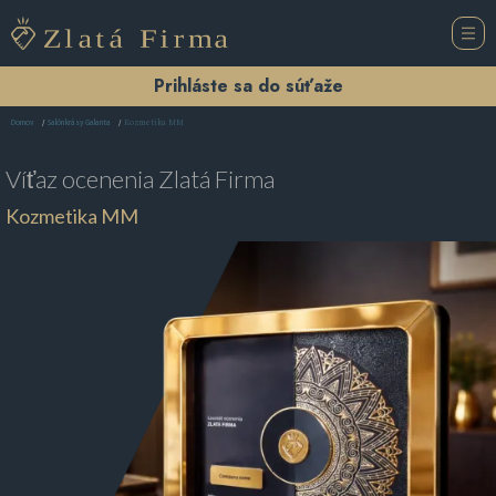
Prihláste sa do súťaže
Kozmetika MM
Domov
Salón krásy Galanta
Víťaz ocenenia
Zlatá Firma
Kozmetika MM