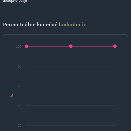
dostupné údaje.
Percentuálne konečné
hodnotenie
100
80
60
%
40
20