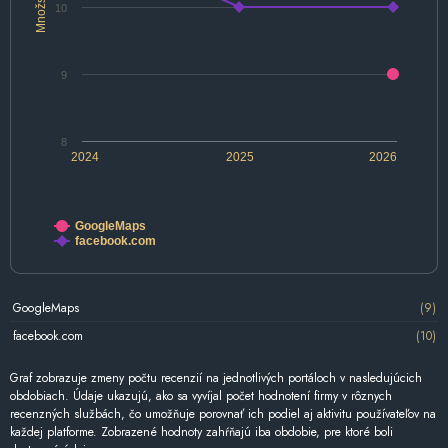
Množstvo
10
9
8
2024
2025
2026
GoogleMaps
facebook.com
GoogleMaps
(9)
facebook.com
(10)
Graf zobrazuje zmeny počtu recenzií na jednotlivých portáloch v nasledujúcich
obdobiach. Údaje ukazujú, ako sa vyvíjal počet hodnotení firmy v rôznych
recenzných službách, čo umožňuje porovnať ich podiel aj aktivitu používateľov na
každej platforme. Zobrazené hodnoty zahŕňajú iba obdobie, pre ktoré boli