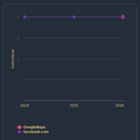
5
4
hodnotenie
3
2
1
2024
2025
2026
GoogleMaps
facebook.com