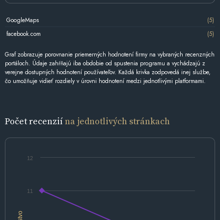
GoogleMaps
(5)
facebook.com
(5)
Graf zobrazuje porovnanie priemerných hodnotení firmy na vybraných recenzných
portáloch. Údaje zahŕňajú iba obdobie od spustenia programu a vychádzajú z
verejne dostupných hodnotení používateľov. Každá krivka zodpovedá inej službe,
čo umožňuje vidieť rozdiely v úrovni hodnotení medzi jednotlivými platformami.
Počet recenzií
na jednotlivých stránkach
12
11