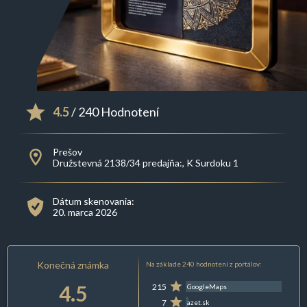
4.5
/ 240 Hodnotení
Prešov
Družstevná 2138/34 predajňa:, K Surdoku 1
Dátum skenovania:
20. marca 2026
Konečná známka
Na základe 240 hodnotení z portálov:
4.5
215
GoogleMaps
7
azet.sk