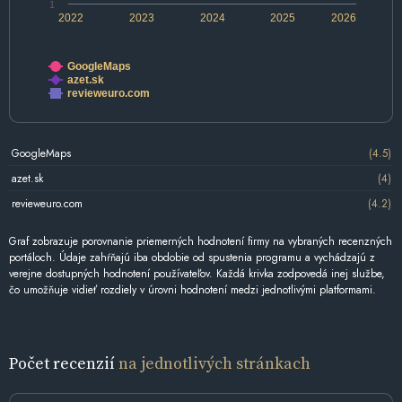
1
2022
2023
2024
2025
2026
GoogleMaps
azet.sk
revieweuro.com
GoogleMaps
(4.5)
azet.sk
(4)
revieweuro.com
(4.2)
Graf zobrazuje porovnanie priemerných hodnotení firmy na vybraných recenzných
portáloch. Údaje zahŕňajú iba obdobie od spustenia programu a vychádzajú z
verejne dostupných hodnotení používateľov. Každá krivka zodpovedá inej službe,
čo umožňuje vidieť rozdiely v úrovni hodnotení medzi jednotlivými platformami.
Počet recenzií
na jednotlivých stránkach