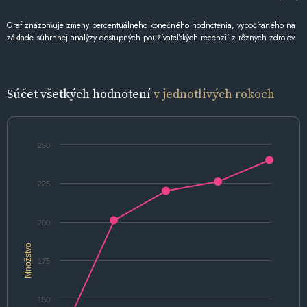
Graf znázorňuje zmeny percentuálneho konečného hodnotenia, vypočítaného na
základe súhrnnej analýzy dostupných používateľských recenzií z rôznych zdrojov.
Súčet všetkých hodnotení
v jednotlivých rokoch
250
225
200
Množstvo
175
150