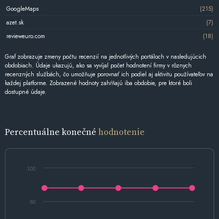
GoogleMaps
(215)
azet.sk
(7)
revieweuro.com
(18)
Graf zobrazuje zmeny počtu recenzií na jednotlivých portáloch v nasledujúcich
obdobiach. Údaje ukazujú, ako sa vyvíjal počet hodnotení firmy v rôznych
recenzných službách, čo umožňuje porovnať ich podiel aj aktivitu používateľov na
každej platforme. Zobrazené hodnoty zahŕňajú iba obdobie, pre ktoré boli
dostupné údaje.
Percentuálne konečné
hodnotenie
100
80