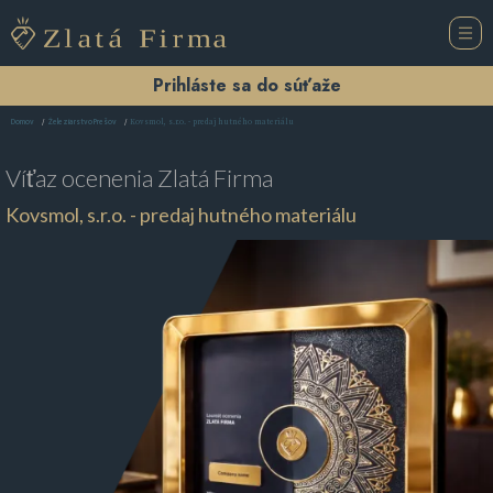
Prihláste sa do súťaže
Kovsmol, s.r.o. - predaj hutného materiálu
Domov
Železiarstvo Prešov
Víťaz ocenenia
Zlatá Firma
Kovsmol, s.r.o. - predaj hutného materiálu