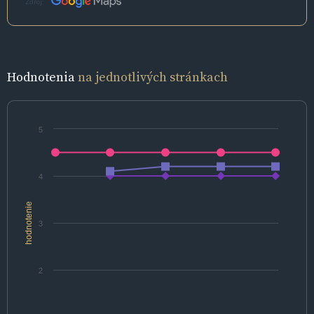
Zdroj:
Hodnotenia
na jednotlivých stránkach
5
4
hodnotenie
3
2