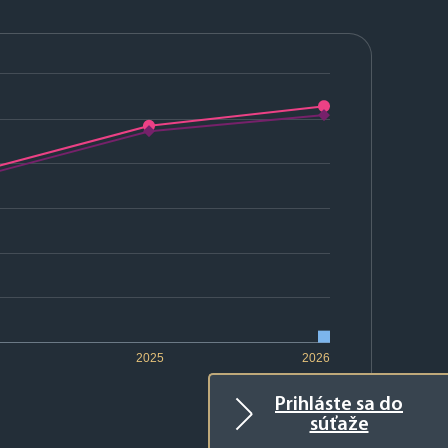
2025
2026
Prihláste sa do
súťaže