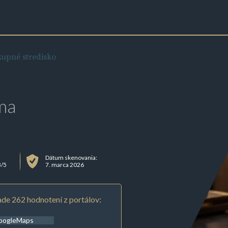
upné stredisko
ma
Dátum skenovania:
3/5
7. marca 2026
de 262 hodnotení z portálov:
oogleMaps