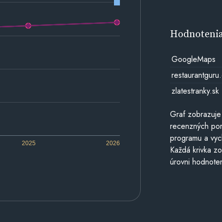
Hodnoteni
GoogleMaps
restaurantguru
zlatestranky.sk
Graf zobrazuje
recenzných por
programu a vyc
2025
2026
Každá krivka zo
úrovni hodnoten