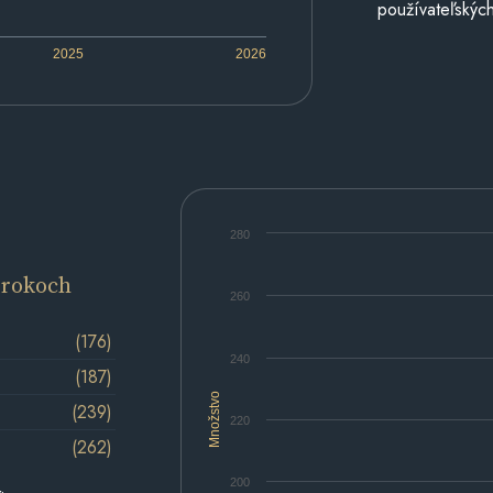
používateľských
2025
2026
280
 rokoch
260
(176)
240
(187)
Množstvo
(239)
220
(262)
200