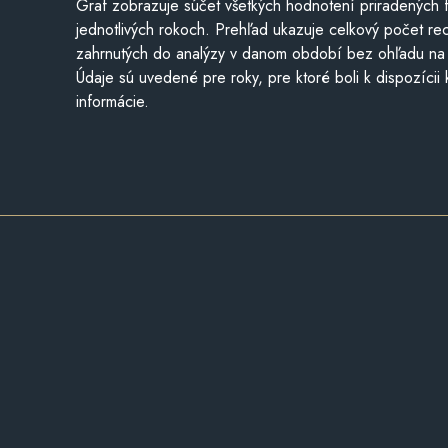
Graf zobrazuje súčet všetkých hodnotení priradených f
jednotlivých rokoch. Prehľad ukazuje celkový počet re
zahrnutých do analýzy v danom období bez ohľadu na 
Údaje sú uvedené pre roky, pre ktoré boli k dispozícii
informácie.