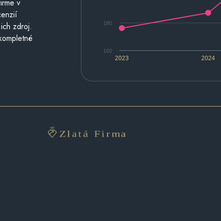
irme v
cenzií
180
ich zdroj.
 kompletné
160
2023
2024