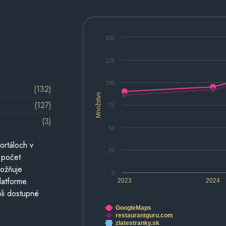
150
125
100
(132)
Množstvo
(127)
75
(3)
50
ortáloch v
25
 počet
možňuje
0
latforme.
2023
2024
li dostupné
GoogleMaps
restaurantguru.com
zlatestranky.sk