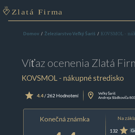
KOVSMOL - nák
Domov
Železiarstvo Veľký Šariš
Víťaz ocenenia
Zlatá Fir
KOVSMOL - nákupné stredisko
Veľký Šariš
4.4
/ 262 Hodnotení
Andreja Sládkoviča 80
Konečná známka
Na zákla
132
G