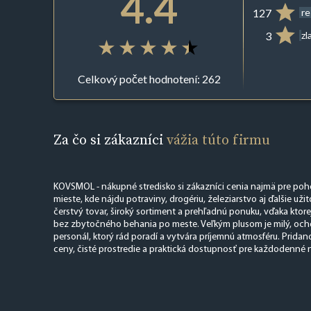
4.4
127
re
3
zl
Celkový počet hodnotení: 262
Za čo si zákazníci
vážia túto firmu
KOVSMOL - nákupné stredisko si zákazníci cenia najmä pre po
mieste, kde nájdu potraviny, drogériu, železiarstvo aj ďalšie už
čerstvý tovar, široký sortiment a prehľadnú ponuku, vďaka ktore
bez zbytočného behania po meste. Veľkým plusom je milý, och
personál, ktorý rád poradí a vytvára príjemnú atmosféru. Prida
ceny, čisté prostredie a praktická dostupnosť pre každodenné 