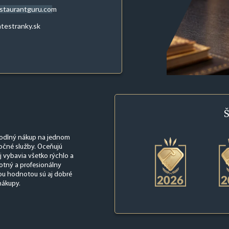
staurantguru.com
atestranky.sk
Š
hodlný nákup na jednom
itočné služby. Oceňujú
j vybavia všetko rýchlo a
otný a profesionálny
nou hodnotou sú aj dobré
nákupy.