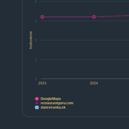
5
4
hodnotenie
3
2
1
2023
2024
GoogleMaps
restaurantguru.com
zlatestranky.sk