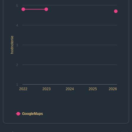
5
4
hodnotenie
3
2
1
2022
2023
2024
2025
2026
GoogleMaps