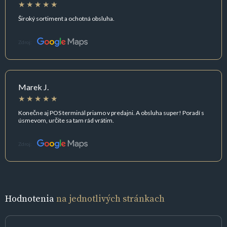
Široký sortiment a ochotná obsluha.
Zdroj:
Marek J.
Konečne aj POS terminál priamo v predajni. A obsluha super! Poradí s
úsmevom, určite sa tam rád vrátim.
Zdroj:
Hodnotenia
na jednotlivých stránkach