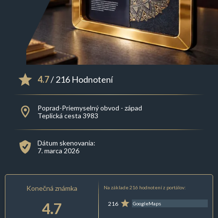
4.7
/ 216 Hodnotení
Poprad-Priemyselný obvod - západ
Teplická cesta 3983
Dátum skenovania:
7. marca 2026
Konečná známka
Na základe 216 hodnotení z portálov:
4.7
216
GoogleMaps