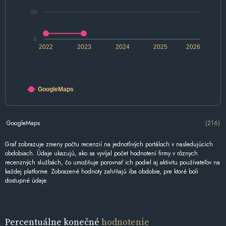
50
0
2022
2023
2024
2025
2026
GoogleMaps
GoogleMaps
(216)
Graf zobrazuje zmeny počtu recenzií na jednotlivých portáloch v nasledujúcich
obdobiach. Údaje ukazujú, ako sa vyvíjal počet hodnotení firmy v rôznych
recenzných službách, čo umožňuje porovnať ich podiel aj aktivitu používateľov na
každej platforme. Zobrazené hodnoty zahŕňajú iba obdobie, pre ktoré boli
dostupné údaje.
Percentuálne konečné
hodnotenie