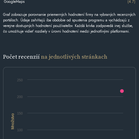
GoogleMaps
(4.7)
Graf zobrazuje porovnanie priemerných hodnotení firmy na vybraných recenzných
portáloch. Údaje zahŕňajú iba obdobie od spustenia programu a vychádzajú z
verejne dostupných hodnotení používateľov. Každá krivka zodpovedá inej službe,
čo umožňuje vidieť rozdiely v úrovni hodnotení medzi jednotlivými platformami.
Počet recenzií
na jednotlivých stránkach
250
200
150
Množstvo
100