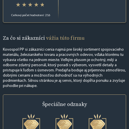
Celkový počet hodnotení: 216
Za čo si zákazníci
vážia túto firmu
Kovospol PP si zákazníci cenia najmä pre široký sortiment spojovacieho
materiálu, železiarskeho tovaru a pracovných odevov, vďaka ktorému tu
vybavia všetko na jednom mieste. Veľkým plusom je ochotný, milý a
odborne zdatný personál, ktorý poradí s výberom, vysvetlí detaily a
pristupuje k ľuďom s úsmevom. Predajňa boduje aj príjemnou atmosférou,
dobrými cenami a možnosťou dohodnúť sa na výhodných
podmienkach. Silnou stránkou je aj servis, ktorý dopĺňa ponuku a zvyšuje
pohodlie pri nákupe.
Špeciálne
odznaky