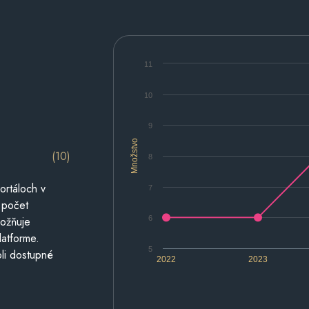
11
10
9
Množstvo
(10)
8
ortáloch v
7
 počet
6
možňuje
latforme.
5
li dostupné
2022
2023