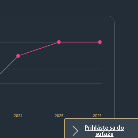
2024
2025
2026
Prihláste sa do
súťaže