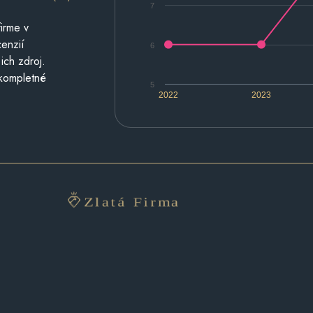
7
irme v
cenzií
6
ich zdroj.
 kompletné
5
2022
2023