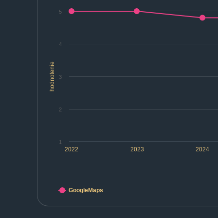
5
4
hodnotenie
3
2
1
2022
2023
2024
GoogleMaps