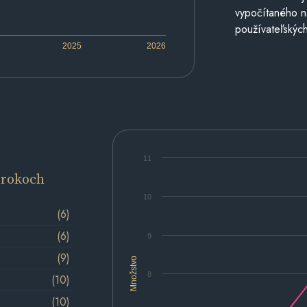
vypočítaného n
používateľských
2025
2026
11
 rokoch
10
(6)
(6)
9
(9)
Množstvo
8
(10)
(10)