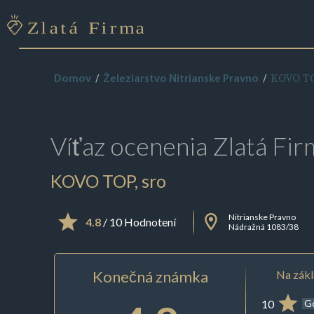
KOVO TO
Domov
Železiarstvo Nitrianske Pravno
Víťaz ocenenia
Zlatá Fir
KOVO TOP, sro
Nitrianske Pravno
4.8
/ 10 Hodnotení
Nádražná 1083/38
Konečná známka
Na zákl
10
G