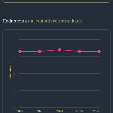
Hodnotenia
na jednotlivých stránkach
5
4
hodnotenie
3
2
1
2022
2023
2024
2025
2026