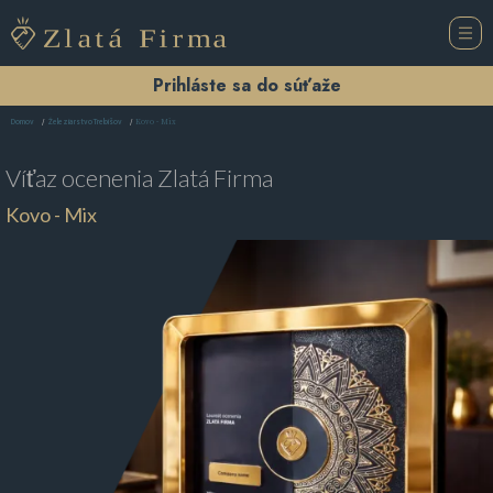
Prihláste sa do súťaže
Kovo - Mix
Domov
Železiarstvo Trebišov
Víťaz ocenenia
Zlatá Firma
Kovo - Mix