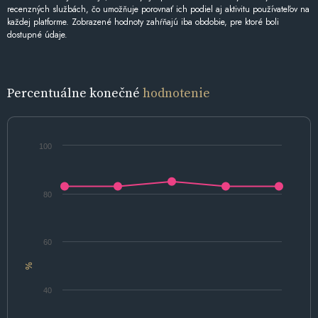
recenzných službách, čo umožňuje porovnať ich podiel aj aktivitu používateľov na
každej platforme. Zobrazené hodnoty zahŕňajú iba obdobie, pre ktoré boli
dostupné údaje.
Percentuálne konečné
hodnotenie
100
80
60
%
40