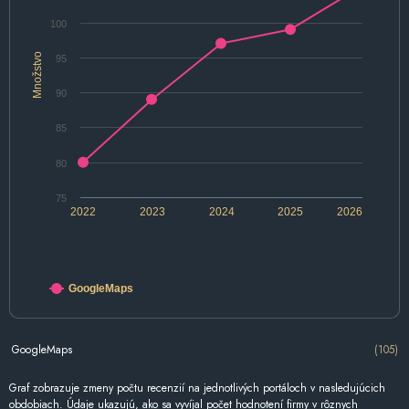
100
Množstvo
95
90
85
80
75
2022
2023
2024
2025
2026
GoogleMaps
GoogleMaps
(105)
Graf zobrazuje zmeny počtu recenzií na jednotlivých portáloch v nasledujúcich
obdobiach. Údaje ukazujú, ako sa vyvíjal počet hodnotení firmy v rôznych