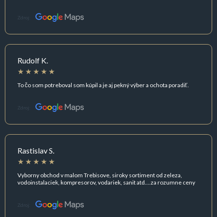
Zdroj:
Rudolf K.
To čo som potreboval som kúpil a je aj pekný výber a ochota poradiť.
Zdroj:
Rastislav S.
Vyborny obchod v malom Trebisove, siroky sortiment od zeleza,
vodoinstalaciek, kompresorov, vodariek, sanit atd....za rozumne ceny
Zdroj: