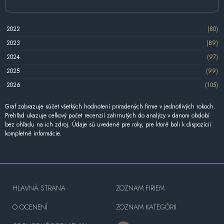
2022
(80)
2023
(89)
2024
(97)
2025
(99)
2026
(105)
Graf zobrazuje súčet všetkých hodnotení priradených firme v jednotlivých rokoch.
Prehľad ukazuje celkový počet recenzií zahrnutých do analýzy v danom období
bez ohľadu na ich zdroj. Údaje sú uvedené pre roky, pre ktoré boli k dispozícii
kompletné informácie.
HLAVNÁ STRANA
ZOZNAM FIRIEM
O OCENENÍ
ZOZNAM KATEGÓRII