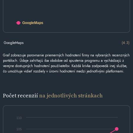
GoogleMaps
GoogleMaps
(4.3)
Graf zobrazuje porovnanie priemerných hodnotení firmy na vybraných recenzných
portáloch. Údaje zahŕňajú iba obdobie od spustenia programu a vychádzajú z
verejne dostupných hodnotení používateľov. Každá krivka zodpovedá inej službe,
čo umožňuje vidieť rozdiely v úrovni hodnotení medzi jednotlivými platformami.
Počet recenzií
na jednotlivých stránkach
110
105