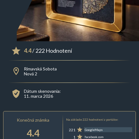
4.4
/ 222 Hodnotení
Rimavská Sobota
Nová 2
Dátum skenovania:
11. marca 2026
Konečná známka
Na základe 222 hodnotení z portálov:
4.4
221
GoogleMaps
1
facebook.com