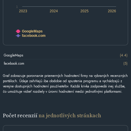
1
2023
2024
2025
2026
GoogleMaps
facebook.com
GoogleMaps
(4.4)
facebook.com
(5)
Graf zobrazuje porovnanie priemerných hodnotení firmy na vybraných recenzných
portáloch. Údaje zahŕňajú iba obdobie od spustenia programu a vychádzajú z
verejne dostupných hodnotení používateľov. Každá krivka zodpovedá inej službe,
čo umožňuje vidieť rozdiely v úrovni hodnotení medzi jednotlivými platformami.
Počet recenzií
na jednotlivých stránkach