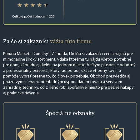
Celkový počet hodnotení: 222
Za čo si zákazníci
vážia túto firmu
Koruna Market - Dom, Byt, Záhrada, Dielňa si zákazníci cenia najmä pre
mimoriadne široký sortiment, vďaka ktorému tu nájdu všetko potrebné
pre dom, záhradu aj dielňu na jednom mieste. Veľkým plusom je ochotný
a profesionálny personál, ktorý rád poradí, ukáže vhodný tovar a
pomôže vybrať presne to, čo človek potrebuje. Obchod presviedča aj
priaznivými cenami, prehľadným usporiadaním tovaru a servisom
záhradnej techniky, čo z neho robí spoľahlivé miesto pre bežné nákupy
aj praktické riešenia.
Špeciálne
odznaky