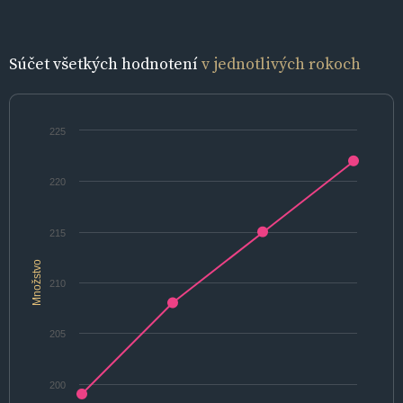
Súčet všetkých hodnotení
v jednotlivých rokoch
225
220
215
Množstvo
210
205
200