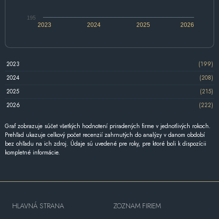
195
2023
2024
2025
2026
2023
(199)
2024
(208)
2025
(215)
2026
(222)
Graf zobrazuje súčet všetkých hodnotení priradených firme v jednotlivých rokoch.
Prehľad ukazuje celkový počet recenzií zahrnutých do analýzy v danom období
bez ohľadu na ich zdroj. Údaje sú uvedené pre roky, pre ktoré boli k dispozícii
kompletné informácie.
HLAVNÁ STRANA
ZOZNAM FIRIEM