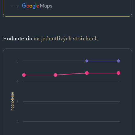
Zdroj:
Hodnotenia
na jednotlivých stránkach
5
4
hodnotenie
3
2