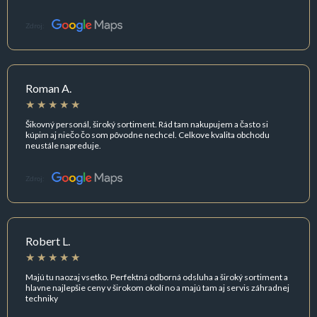
Zdroj:
Roman A.
Šikovný personál, široký sortiment. Rád tam nakupujem a často si
kúpim aj niečo čo som pôvodne nechcel. Celkove kvalita obchodu
neustále napreduje.
Zdroj:
Robert L.
Majú tu naozaj vsetko. Perfektná odborná odsluha a široký sortiment a
hlavne najlepšie ceny v širokom okolí no a majú tam aj servis záhradnej
techniky