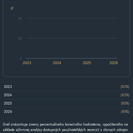
%
40
20
0
2023
2024
2025
2026
2023
(83%)
2024
(83%)
2025
(85%)
2026
(85%)
Graf znázorňuje zmeny percentuálneho konečného hodnotenia, vypočítaného na
základe súhrnnej analýzy dostupných používateľských recenzií z rôznych zdrojov.