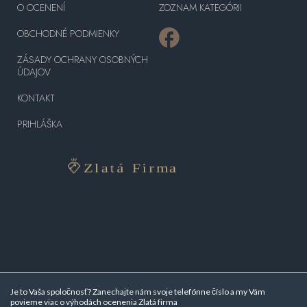
O OCENENÍ
ZOZNAM KATEGÓRII
OBCHODNÉ PODMIENKY
ZÁSADY OCHRANY OSOBNÝCH
ÚDAJOV
KONTAKT
PRIHLÁŠKA
Je to Vaša spoločnosť? Zanechajte nám svoje telefónne číslo a my Vám
povieme viac o
výhodách ocenenia Zlatá firma