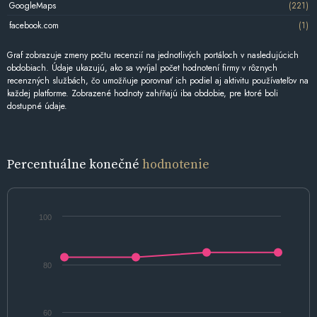
GoogleMaps
(221)
facebook.com
(1)
Graf zobrazuje zmeny počtu recenzií na jednotlivých portáloch v nasledujúcich
obdobiach. Údaje ukazujú, ako sa vyvíjal počet hodnotení firmy v rôznych
recenzných službách, čo umožňuje porovnať ich podiel aj aktivitu používateľov na
každej platforme. Zobrazené hodnoty zahŕňajú iba obdobie, pre ktoré boli
dostupné údaje.
Percentuálne konečné
hodnotenie
100
80
60