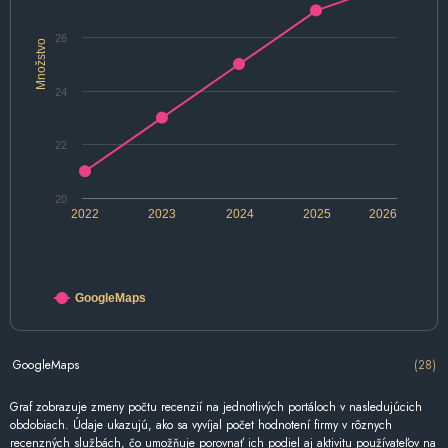
26
Množstvo
24
22
20
2022
2023
2024
2025
2026
GoogleMaps
GoogleMaps
(28)
Graf zobrazuje zmeny počtu recenzií na jednotlivých portáloch v nasledujúcich
obdobiach. Údaje ukazujú, ako sa vyvíjal počet hodnotení firmy v rôznych
recenzných službách, čo umožňuje porovnať ich podiel aj aktivitu používateľov na