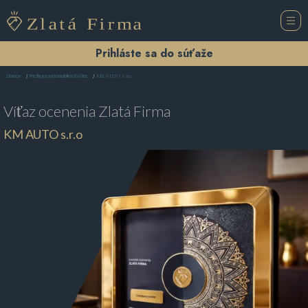
Prihláste sa do súťaže
KM AUTO s.r.o
Domov
Predajca automobilov Košice
Víťaz ocenenia
Zlatá Firma
KM AUTO s.r.o