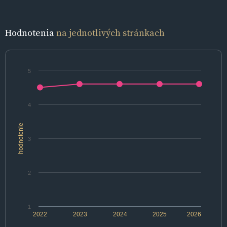
Hodnotenia
na jednotlivých stránkach
5
4
hodnotenie
3
2
1
2022
2023
2024
2025
2026