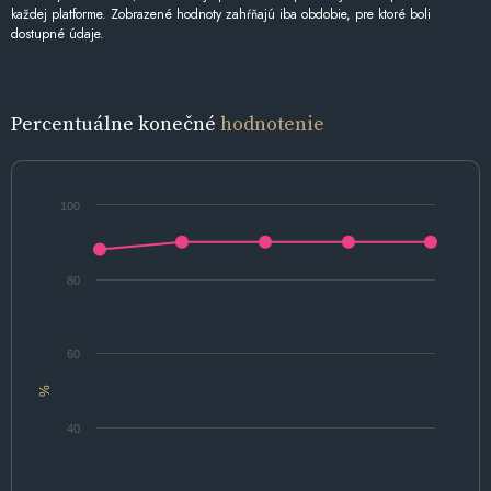
každej platforme. Zobrazené hodnoty zahŕňajú iba obdobie, pre ktoré boli
dostupné údaje.
Percentuálne konečné
hodnotenie
100
80
60
%
40