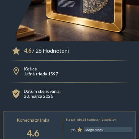
4.6
/ 28 Hodnotení
Košice
Južná trieda 1597
Dátum skenovania:
20. marca 2026
Konečná známka
Na základe 28 hodnotení z portálov:
4.6
28
GoogleMaps