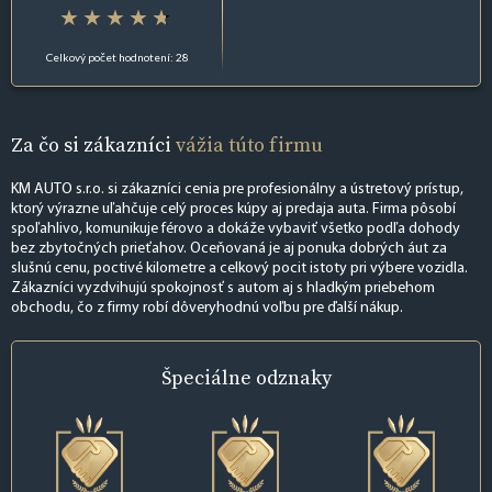
Celkový počet hodnotení: 28
Za čo si zákazníci
vážia túto firmu
KM AUTO s.r.o. si zákazníci cenia pre profesionálny a ústretový prístup,
ktorý výrazne uľahčuje celý proces kúpy aj predaja auta. Firma pôsobí
spoľahlivo, komunikuje férovo a dokáže vybaviť všetko podľa dohody
bez zbytočných prieťahov. Oceňovaná je aj ponuka dobrých áut za
slušnú cenu, poctivé kilometre a celkový pocit istoty pri výbere vozidla.
Zákazníci vyzdvihujú spokojnosť s autom aj s hladkým priebehom
obchodu, čo z firmy robí dôveryhodnú voľbu pre ďalší nákup.
Špeciálne
odznaky