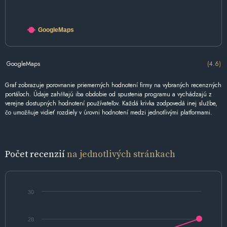
GoogleMaps
GoogleMaps
(4.6)
Graf zobrazuje porovnanie priemerných hodnotení firmy na vybraných recenzných
portáloch. Údaje zahŕňajú iba obdobie od spustenia programu a vychádzajú z
verejne dostupných hodnotení používateľov. Každá krivka zodpovedá inej službe,
čo umožňuje vidieť rozdiely v úrovni hodnotení medzi jednotlivými platformami.
Počet recenzií
na jednotlivých stránkach
30
28