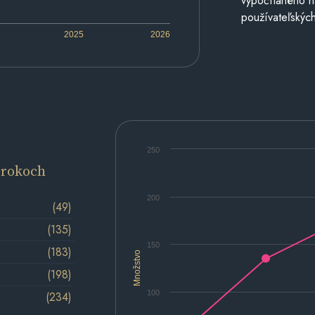
vypočítaného n
používateľských
2025
2026
250
 rokoch
200
(49)
(135)
150
(183)
Množstvo
(198)
100
(234)