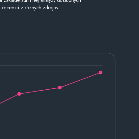
a základe súhrnnej analýzy dostupných
 recenzií z rôznych zdrojov.