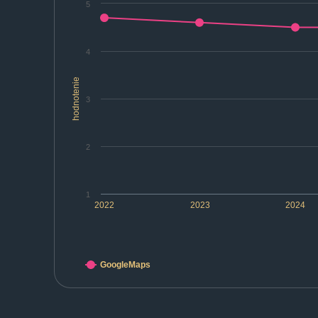
5
4
hodnotenie
3
2
1
2022
2023
2024
GoogleMaps