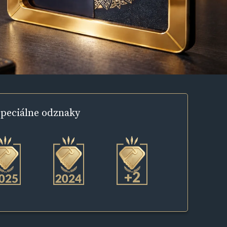
peciálne
odznaky
+2