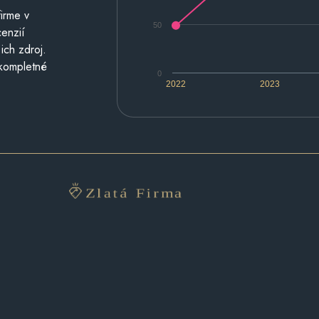
irme v
50
cenzií
ich zdroj.
 kompletné
0
2022
2023