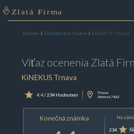
KiNEKUS Trnava
Domov
Železiarstvo Trnava
Víťaz ocenenia
Zlatá Fir
KiNEKUS Trnava
Trnava
4.4
/ 234 Hodnotení
Veterná 7462
Konečná známka
Na zákla
234
G