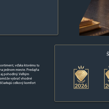
Š
 sortiment, vďaka ktorému tu
na jednom mieste. Predajňa
 aj pohodlný. Veľkým
a pomôže vybrať vhodné
dčiarkujú celkový komfort