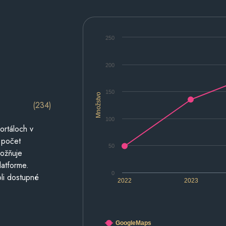
250
200
150
Množstvo
(234)
100
ortáloch v
 počet
50
možňuje
latforme.
0
li dostupné
2022
2023
GoogleMaps