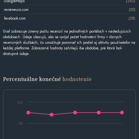
GoogleMaps
(262)
revieweuro.com
(20)
facebook.com
(28)
Graf zobrazuje zmeny počtu recenzií na jednotlivých portáloch v nasledujúcich
obdobiach. Údaje ukazujú, ako sa vyvíjal počet hodnotení firmy v rôznych
recenzných službách, čo umožňuje porovnať ich podiel aj aktivitu používateľov na
každej platforme. Zobrazené hodnoty zahŕňajú iba obdobie, pre ktoré boli
dostupné údaje.
Percentuálne konečné
hodnotenie
100
80