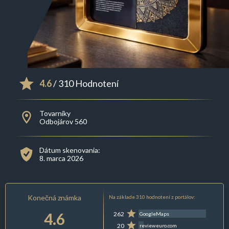
4.6
/ 310 Hodnotení
Tovarníky
Odbojárov 560
Dátum skenovania:
8. marca 2026
Konečná známka
Na základe 310 hodnotení z portálov:
4.6
262
GoogleMaps
20
revieweuro.com