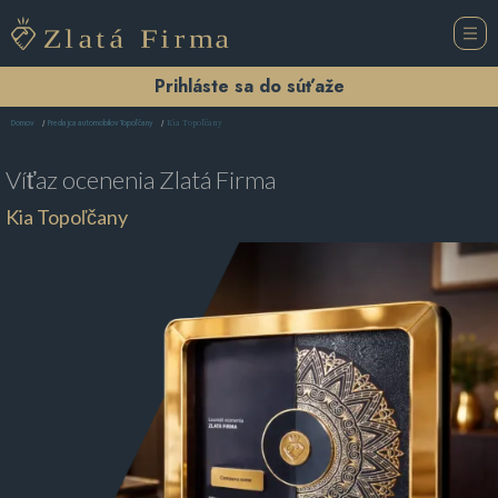
Prihláste sa do súťaže
Kia Topoľčany
Domov
Predajca automobilov Topoľčany
Víťaz ocenenia
Zlatá Firma
Kia Topoľčany