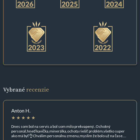
Vybrané
recenzie
Anton H.
Dnes som bol na servis a bol som milo prekvapený..Ochotný
personál,hneď kavička,minerálka,ochota riešiť problém,všetko super
ako má byť👌Chválim personálnu zmenu,myslim že bolo už na čase....