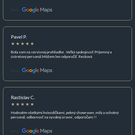
Zdroj:
Pavel P.
Bola som na servisnej prehliadke . Veľká spokojnosť.Príjemný a
ústretový personál.Môžem len odporučiť. Recková
Zdroj:
Rastislav C.
Hodnotím všetkými hviezdičkami, pekný showroom, milý a ochotný
personál, odbornosť na vysokej úrovni , odporúčam !!
Zdroj: