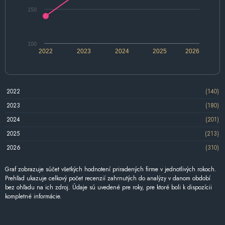
150
100
2022
2023
2024
2025
2026
2022
(140)
2023
(180)
2024
(201)
2025
(213)
2026
(310)
Graf zobrazuje súčet všetkých hodnotení priradených firme v jednotlivých rokoch.
Prehľad ukazuje celkový počet recenzií zahrnutých do analýzy v danom období
bez ohľadu na ich zdroj. Údaje sú uvedené pre roky, pre ktoré boli k dispozícii
kompletné informácie.