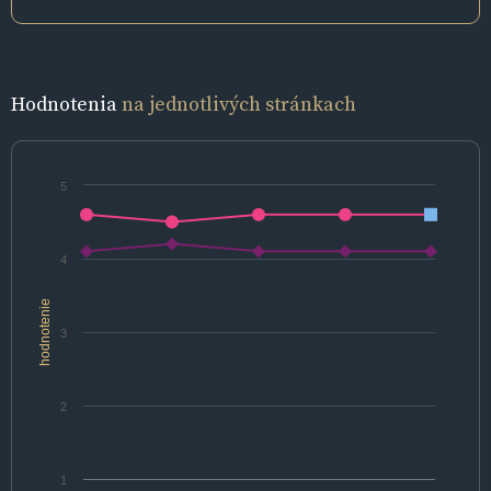
Hodnotenia
na jednotlivých stránkach
5
4
hodnotenie
3
2
1