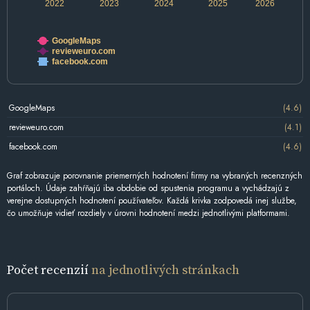
2022
2023
2024
2025
2026
GoogleMaps
revieweuro.com
facebook.com
GoogleMaps
(4.6)
revieweuro.com
(4.1)
facebook.com
(4.6)
Graf zobrazuje porovnanie priemerných hodnotení firmy na vybraných recenzných
portáloch. Údaje zahŕňajú iba obdobie od spustenia programu a vychádzajú z
verejne dostupných hodnotení používateľov. Každá krivka zodpovedá inej službe,
čo umožňuje vidieť rozdiely v úrovni hodnotení medzi jednotlivými platformami.
Počet recenzií
na jednotlivých stránkach