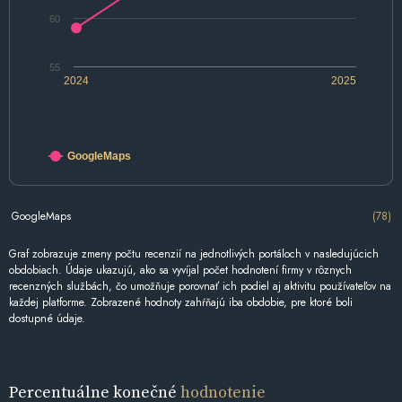
60
55
2024
2025
GoogleMaps
GoogleMaps
(78)
Graf zobrazuje zmeny počtu recenzií na jednotlivých portáloch v nasledujúcich
obdobiach. Údaje ukazujú, ako sa vyvíjal počet hodnotení firmy v rôznych
recenzných službách, čo umožňuje porovnať ich podiel aj aktivitu používateľov na
každej platforme. Zobrazené hodnoty zahŕňajú iba obdobie, pre ktoré boli
dostupné údaje.
Percentuálne konečné
hodnotenie