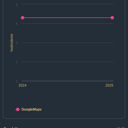
5
4
hodnotenie
3
2
1
2024
2025
GoogleMaps