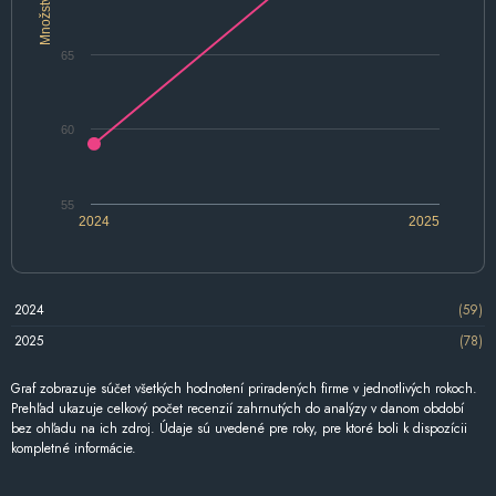
Množstvo
65
60
55
2024
2025
2024
(59)
2025
(78)
Graf zobrazuje súčet všetkých hodnotení priradených firme v jednotlivých rokoch.
Prehľad ukazuje celkový počet recenzií zahrnutých do analýzy v danom období
bez ohľadu na ich zdroj. Údaje sú uvedené pre roky, pre ktoré boli k dispozícii
kompletné informácie.