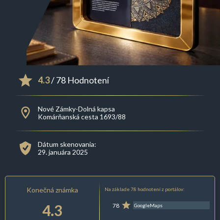
4.3
/ 78 Hodnotení
Nové Zámky-Dolná kapsa
Komárňanská cesta 1693/88
Dátum skenovania:
29. januára 2025
Konečná známka
Na základe 78 hodnotení z portálov:
4.3
78
GoogleMaps