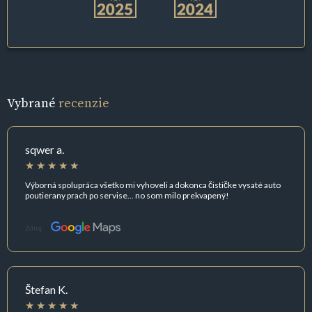
Vybrané
recenzie
sqwer a.
Výborná spolupráca všetko mi vyhoveli a dokonca čističke vysaté auto
poutierany prach po servise... no som milo prekvapený!
Zdroj:
Štefan K.