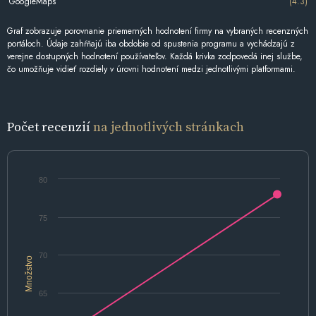
GoogleMaps
(4.3)
Graf zobrazuje porovnanie priemerných hodnotení firmy na vybraných recenzných
portáloch. Údaje zahŕňajú iba obdobie od spustenia programu a vychádzajú z
verejne dostupných hodnotení používateľov. Každá krivka zodpovedá inej službe,
čo umožňuje vidieť rozdiely v úrovni hodnotení medzi jednotlivými platformami.
Počet recenzií
na jednotlivých stránkach
80
75
70
Množstvo
65