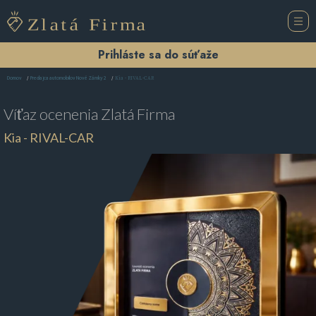
Prihláste sa do súťaže
Kia - RIVAL-CAR
Domov
Predajca automobilov Nové Zámky 2
Víťaz ocenenia
Zlatá Firma
Kia - RIVAL-CAR