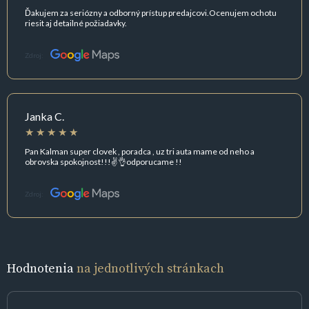
Ďakujem za seriózny a odborný prístup predajcovi.Ocenujem ochotu
riesit aj detailné požiadavky.
Zdroj:
Janka C.
Pan Kalman super clovek , poradca , uz tri auta mame od neho a
obrovska spokojnost!!!✌️👌odporucame !!
Zdroj:
Hodnotenia
na jednotlivých stránkach