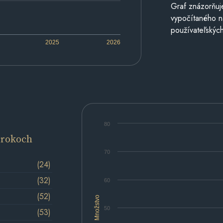
Graf znázorňuj
vypočítaného n
používateľských
2025
2026
80
 rokoch
70
(24)
(32)
60
(52)
Množstvo
50
(53)