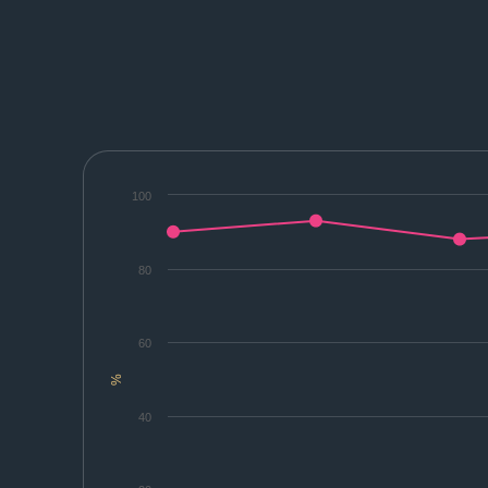
100
80
60
%
40