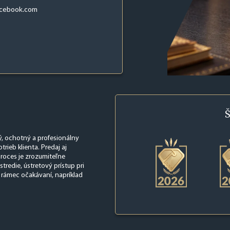
acebook.com
Š
ý, ochotný a profesionálny
trieb klienta. Predaj aj
proces je zrozumiteľne
redie, ústretový prístup pri
 rámec očakávaní, napríklad