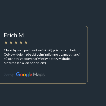
Erich M.
Chcel by som pochváliť veľmi milý prístup a ochotu.
Celkový dojem pôsobí veľmi príjemne a zamestnanci
sú ochotní zodpovedať všetky dotazy v kľude.
Môžeme len a len odporučiť:)
Zdroj: