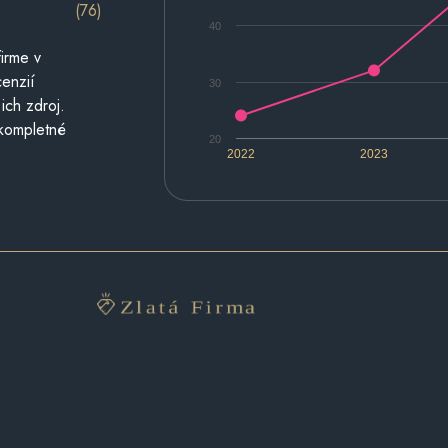
(76)
40
irme v
cenzií
30
ich zdroj.
 kompletné
20
2022
2023