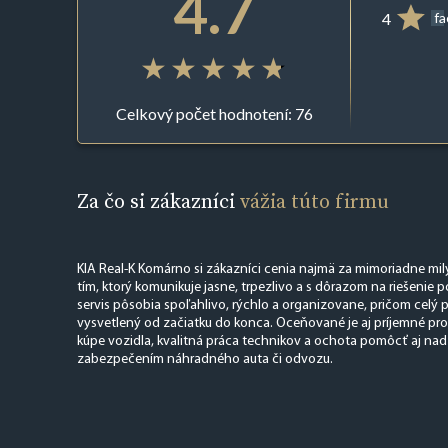
4.7
4
f
Celkový počet hodnotení: 76
Za čo si zákazníci
vážia túto firmu
KIA Real-K Komárno si zákazníci cenia najmä za mimoriadne mil
tím, ktorý komunikuje jasne, trpezlivo a s dôrazom na riešenie po
servis pôsobia spoľahlivo, rýchlo a organizovane, pričom celý 
vysvetlený od začiatku do konca. Oceňované je aj príjemné prost
kúpe vozidla, kvalitná práca technikov a ochota pomôcť aj nad
zabezpečením náhradného auta či odvozu.