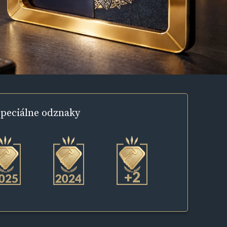
peciálne
odznaky
+2