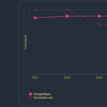
5
4
hodnotenie
3
2
1
2022
2023
2024
GoogleMaps
facebook.com