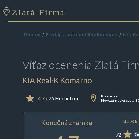
KIA Re
Domov
Predajca automobilov Komárno
Víťaz ocenenia
Zlatá Fir
KIA Real-K Komárno
Komárom
4.7
/ 76 Hodnotení
Novozámocká cesta 3
Konečná známka
Na zákl
72
G