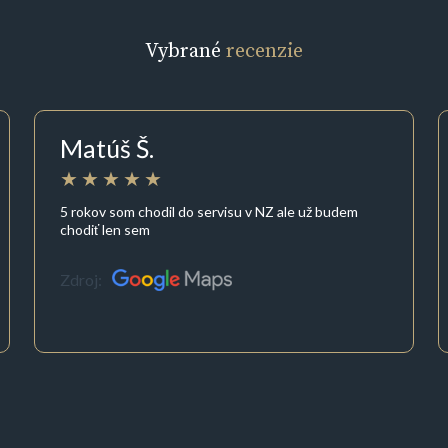
Vybrané
recenzie
Matúš Š.
5 rokov som chodil do servisu v NZ ale už budem
chodiť len sem
Zdroj: