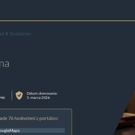
al-K Komárno
ma
Dátum skenovania:
946
5. marca 2026
ade 76 hodnotení z portálov:
oogleMaps