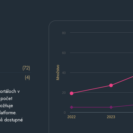
80
60
(72)
Množstvo
40
(4)
ortáloch v
20
 počet
možňuje
latforme.
0
2022
2023
li dostupné