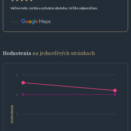
Veľmi milá, rýchla a ochotná obsluha. Určite odporúčam.
Zdroj:
Hodnotenia
na jednotlivých stránkach
5
4
hodnotenie
3