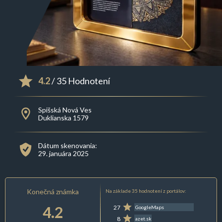
4.2
/ 35 Hodnotení
Spišská Nová Ves
Duklianska 1579
Dátum skenovania:
29. januára 2025
Konečná známka
Na základe 35 hodnotení z portálov:
4.2
27
GoogleMaps
8
azet.sk