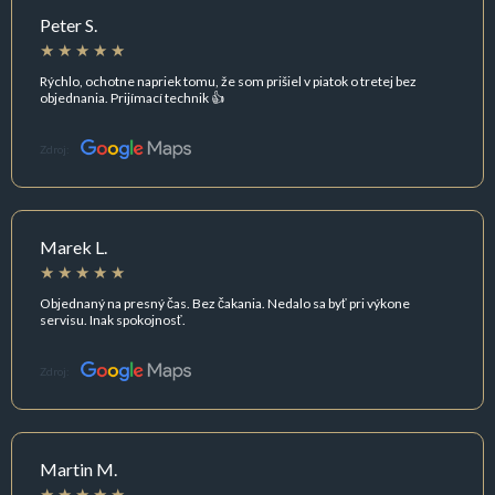
Peter S.
Rýchlo, ochotne napriek tomu, že som prišiel v piatok o tretej bez
objednania. Prijímací technik 👍
Zdroj:
Marek L.
Objednaný na presný čas. Bez čakania. Nedalo sa byť pri výkone
servisu. Inak spokojnosť.
Zdroj:
Martin M.