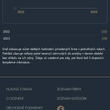
31
2022
2023
2022
(32)
2023
(35)
Graf zobrazuje súčet všetkých hodnotení priradených firme v jednotlivých rokoch.
Prehľad ukazuje celkový počet recenzií zahrnutých do analýzy v danom období
bez ohľadu na ich zdroj. Údaje sú uvedené pre roky, pre ktoré boli k dispozícii
kompletné informácie.
HLAVNÁ STRANA
ZOZNAM FIRIEM
O OCENENÍ
ZOZNAM KATEGÓRII
OBCHODNÉ PODMIENKY