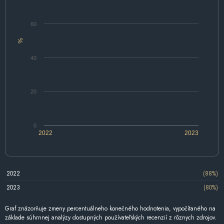
60
%
40
20
0
2022
2023
2022
(88%)
2023
(80%)
Graf znázorňuje zmeny percentuálneho konečného hodnotenia, vypočítaného na
základe súhrnnej analýzy dostupných používateľských recenzií z rôznych zdrojov.