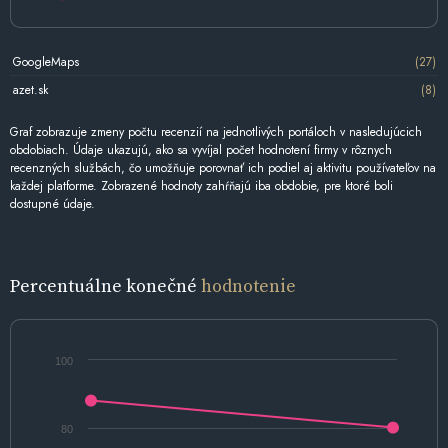
GoogleMaps
(27)
azet.sk
(8)
Graf zobrazuje zmeny počtu recenzií na jednotlivých portáloch v nasledujúcich
obdobiach. Údaje ukazujú, ako sa vyvíjal počet hodnotení firmy v rôznych
recenzných službách, čo umožňuje porovnať ich podiel aj aktivitu používateľov na
každej platforme. Zobrazené hodnoty zahŕňajú iba obdobie, pre ktoré boli
dostupné údaje.
Percentuálne konečné
hodnotenie
100
80