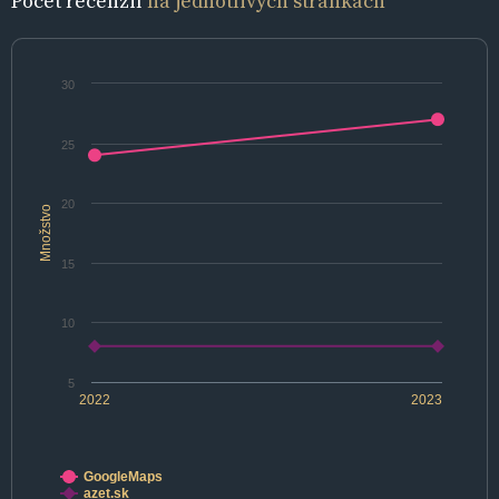
Počet recenzií
na jednotlivých stránkach
30
25
20
Množstvo
15
10
5
2022
2023
GoogleMaps
azet.sk