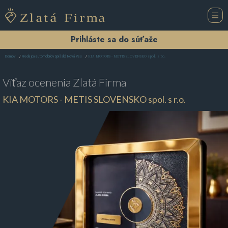
Prihláste sa do súťaže
KIA MOTORS - METIS SLOVENSKO spol. s r.o.
Domov
Predajca automobilov Spišská Nová Ves
Víťaz ocenenia
Zlatá Firma
KIA MOTORS - METIS SLOVENSKO spol. s r.o.