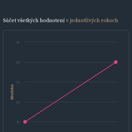
Súčet všetkých hodnotení
v jednotlivých rokoch
36
35
34
Množstvo
33
32