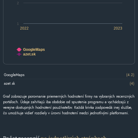
2
1
2022
2023
GoogleMaps
azet.sk
GoogleMaps
(4.2)
azet.sk
(4)
Graf zobrazuje porovnanie priemerných hodnotení firmy na vybraných recenzných
portáloch. Údaje zahŕňajú iba obdobie od spustenia programu a vychádzajú z
verejne dostupných hodnotení používateľov. Každá krivka zodpovedá inej službe,
čo umožňuje vidieť rozdiely v úrovni hodnotení medzi jednotlivými platformami.