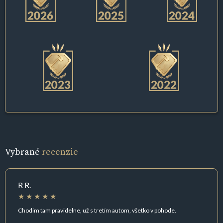
Vybrané
recenzie
R R.
Chodím tam pravidelne, už s tretím autom, všetko v pohode.