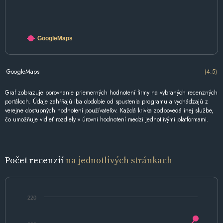
GoogleMaps
GoogleMaps
(4.5)
Graf zobrazuje porovnanie priemerných hodnotení firmy na vybraných recenzných
portáloch. Údaje zahŕňajú iba obdobie od spustenia programu a vychádzajú z
verejne dostupných hodnotení používateľov. Každá krivka zodpovedá inej službe,
čo umožňuje vidieť rozdiely v úrovni hodnotení medzi jednotlivými platformami.
Počet recenzií
na jednotlivých stránkach
220