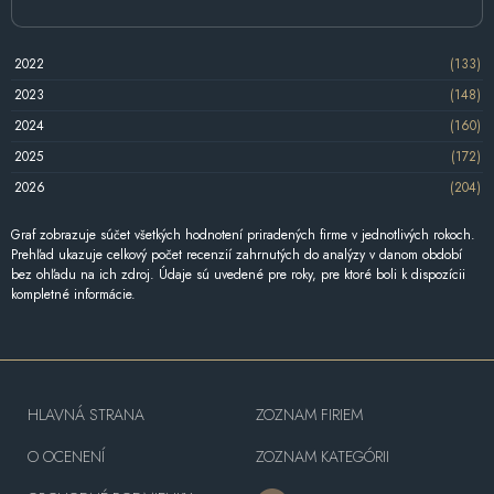
2022
(133)
2023
(148)
2024
(160)
2025
(172)
2026
(204)
Graf zobrazuje súčet všetkých hodnotení priradených firme v jednotlivých rokoch.
Prehľad ukazuje celkový počet recenzií zahrnutých do analýzy v danom období
bez ohľadu na ich zdroj. Údaje sú uvedené pre roky, pre ktoré boli k dispozícii
kompletné informácie.
HLAVNÁ STRANA
ZOZNAM FIRIEM
O OCENENÍ
ZOZNAM KATEGÓRII