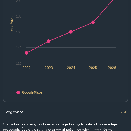
200
180
Množstvo
160
140
120
2022
2023
2024
2025
2026
GoogleMaps
GoogleMaps
(204)
Graf zobrazuje zmeny počtu recenzií na jednotlivých portáloch v nasledujúcich
obdobiach. Údaje ukazujú, ako sa vyvíjal počet hodnotení firmy v rôznych