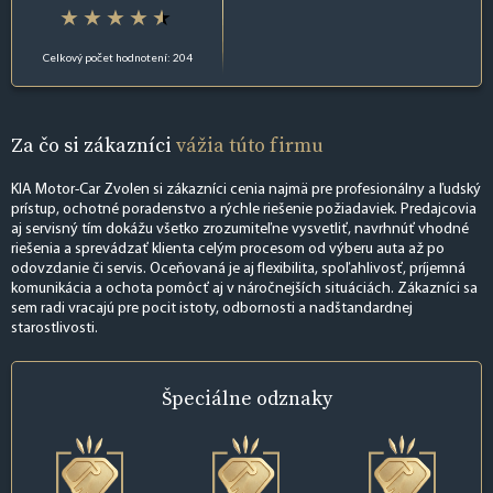
Celkový počet hodnotení: 204
Za čo si zákazníci
vážia túto firmu
KIA Motor-Car Zvolen si zákazníci cenia najmä pre profesionálny a ľudský
prístup, ochotné poradenstvo a rýchle riešenie požiadaviek. Predajcovia
aj servisný tím dokážu všetko zrozumiteľne vysvetliť, navrhnúť vhodné
riešenia a sprevádzať klienta celým procesom od výberu auta až po
odovzdanie či servis. Oceňovaná je aj flexibilita, spoľahlivosť, príjemná
komunikácia a ochota pomôcť aj v náročnejších situáciách. Zákazníci sa
sem radi vracajú pre pocit istoty, odbornosti a nadštandardnej
starostlivosti.
Špeciálne
odznaky