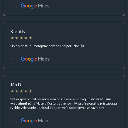
Zdroj:
Karol N.
Skvely pristup. Promptne pomohli pri poruche. 👍
Zdroj:
Ján D.
Veľká spokojnosť so servisom pri riešení škodovej udalosti. Musím
vyzdvihnúť pána Mateja Košťala za jeho milý, profesionálny prístup a za
rýchle vybavenie udalosti. Prajem veľa spokojných zákazníkov.
Zdroj: