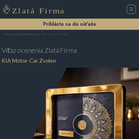
Prihláste sa do súťaže
KIA Motor-Car Zvolen
Domov
Predajca automobilov Zvolen
Víťaz ocenenia
Zlatá Firma
KIA Motor-Car Zvolen