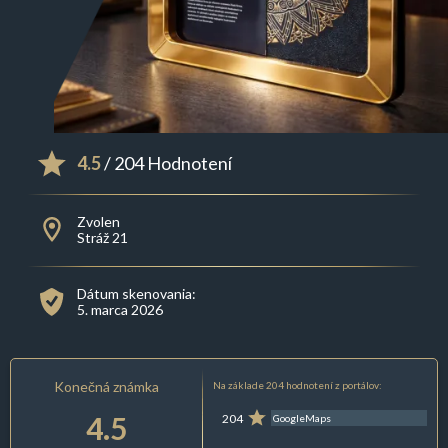
4.5
/ 204 Hodnotení
Zvolen
Stráž 21
Dátum skenovania:
5. marca 2026
Konečná známka
Na základe 204 hodnotení z portálov:
4.5
204
GoogleMaps