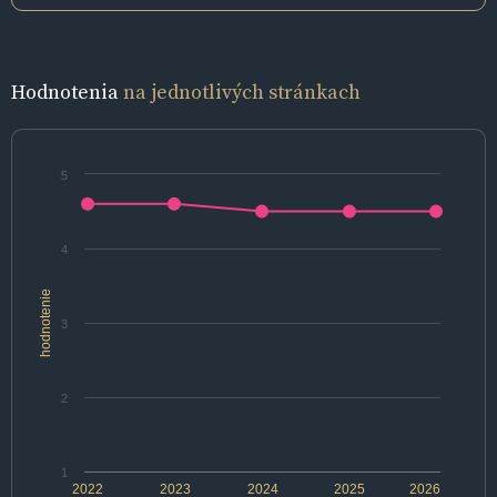
Hodnotenia
na jednotlivých stránkach
5
4
hodnotenie
3
2
1
2022
2023
2024
2025
2026