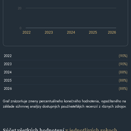
20
0
2022
2023
2024
2025
2026
2022
(90%)
2023
(90%)
2024
(88%)
2025
(88%)
2026
(88%)
Graf znázorňuje zmeny percentuálneho konečného hodnotenia, vypočítaného na
základe súhrnnej analýzy dostupných používateľských recenzií z rôznych zdrojov.
Súčet všetkých hodnotení
v jednotlivých rokoch