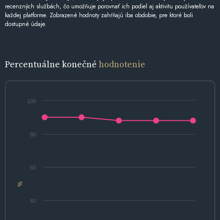
recenzných službách, čo umožňuje porovnať ich podiel aj aktivitu používateľov na
každej platforme. Zobrazené hodnoty zahŕňajú iba obdobie, pre ktoré boli
dostupné údaje.
Percentuálne konečné
hodnotenie
100
80
60
%
40