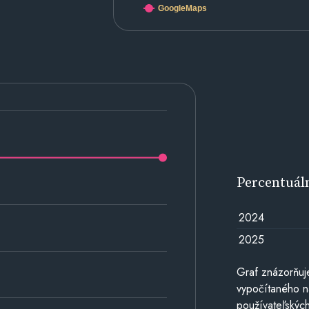
GoogleMaps
Percentuál
2024
2025
Graf znázorňuj
vypočítaného n
používateľských