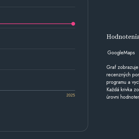
Hodnoteni
GoogleMaps
Graf zobrazuje
recenzných por
programu a vyc
Každá krivka zo
2025
úrovni hodnoten