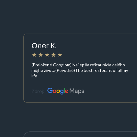
Олег К.
(Preložené Googlom) Najlepšia reštaurácia celého
môjho života(Pôvodné)The best restorant of all my
life
Zdroj: