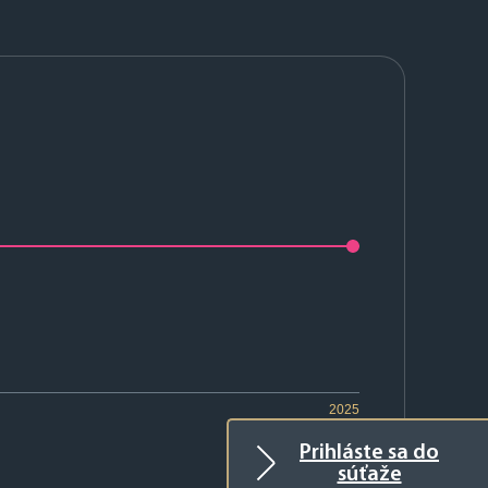
2025
Prihláste sa do
súťaže