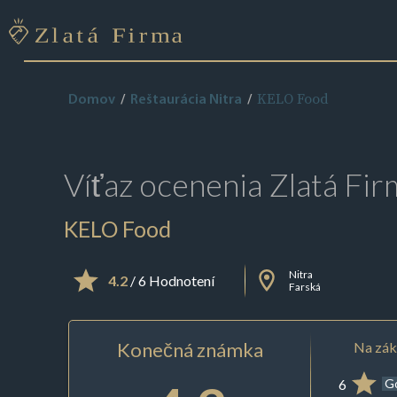
KELO Food
Domov
Reštaurácia Nitra
Víťaz ocenenia
Zlatá Fir
KELO Food
Nitra
4.2
/ 6 Hodnotení
Farská
Konečná známka
Na zák
6
G