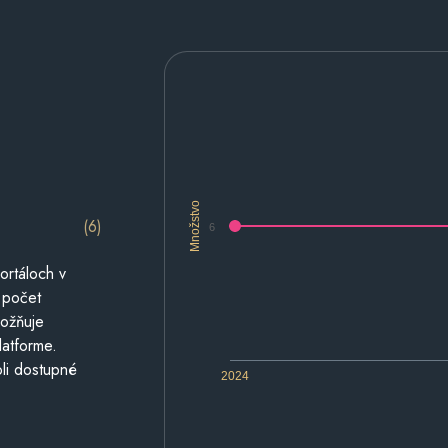
Množstvo
(6)
6
ortáloch v
 počet
možňuje
latforme.
li dostupné
2024