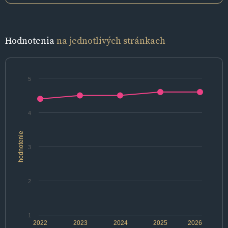
Hodnotenia
na jednotlivých stránkach
5
4
hodnotenie
3
2
1
2022
2023
2024
2025
2026