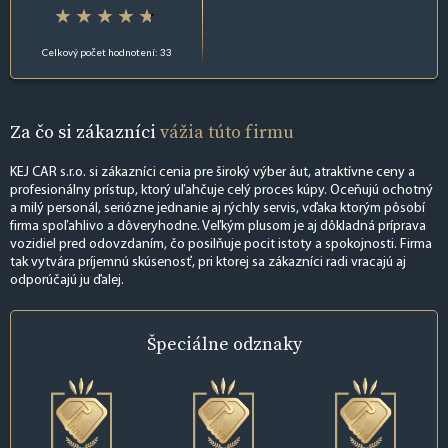
Celkový počet hodnotení: 33
Za čo si zákazníci
vážia túto firmu
KEJ CAR s.r.o. si zákazníci cenia pre široký výber áut, atraktívne ceny a
profesionálny prístup, ktorý uľahčuje celý proces kúpy. Oceňujú ochotný
a milý personál, seriózne jednanie aj rýchly servis, vďaka ktorým pôsobí
firma spoľahlivo a dôveryhodne. Veľkým plusom je aj dôkladná príprava
vozidiel pred odovzdaním, čo posilňuje pocit istoty a spokojnosti. Firma
tak vytvára príjemnú skúsenosť, pri ktorej sa zákazníci radi vracajú aj
odporúčajú ju ďalej.
Špeciálne
odznaky