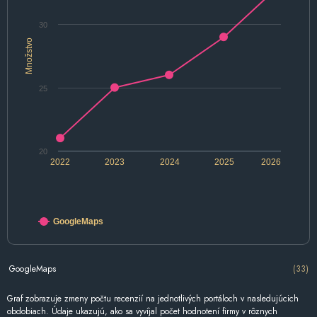
30
Množstvo
25
20
2022
2023
2024
2025
2026
GoogleMaps
GoogleMaps
(33)
Graf zobrazuje zmeny počtu recenzií na jednotlivých portáloch v nasledujúcich
obdobiach. Údaje ukazujú, ako sa vyvíjal počet hodnotení firmy v rôznych