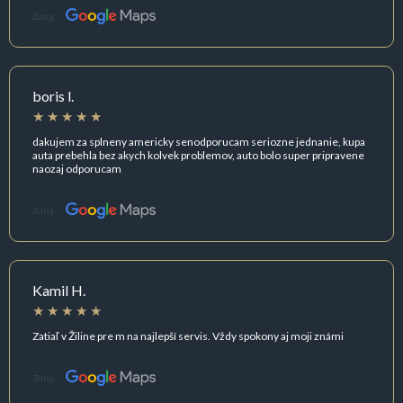
Zdroj:
boris l.
dakujem za splneny americky senodporucam seriozne jednanie, kupa
auta prebehla bez akych kolvek problemov, auto bolo super pripravene
naozaj odporucam
Zdroj:
Kamil H.
Zatiaľ v Žiline pre m na najlepší servis. Vždy spokony aj moji známi
Zdroj: