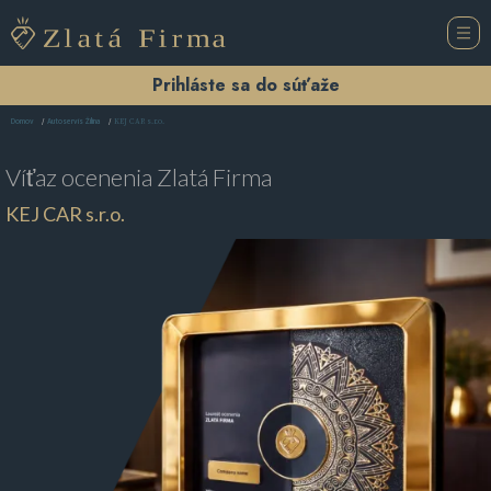
Prihláste sa do súťaže
KEJ CAR s.r.o.
Domov
Autoservis Žilina
Víťaz ocenenia
Zlatá Firma
KEJ CAR s.r.o.