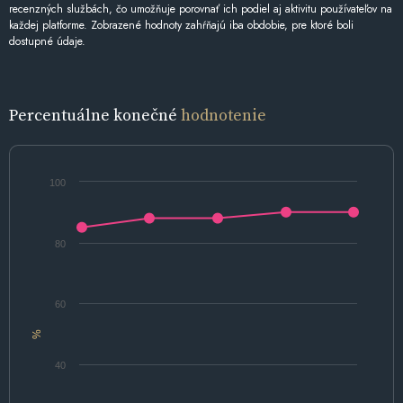
recenzných službách, čo umožňuje porovnať ich podiel aj aktivitu používateľov na
každej platforme. Zobrazené hodnoty zahŕňajú iba obdobie, pre ktoré boli
dostupné údaje.
Percentuálne konečné
hodnotenie
100
80
60
%
40