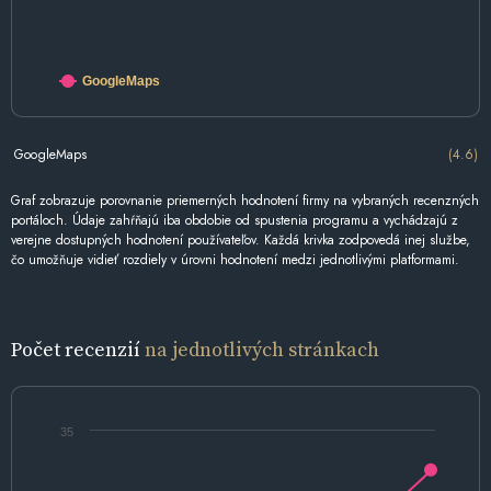
GoogleMaps
GoogleMaps
(4.6)
Graf zobrazuje porovnanie priemerných hodnotení firmy na vybraných recenzných
portáloch. Údaje zahŕňajú iba obdobie od spustenia programu a vychádzajú z
verejne dostupných hodnotení používateľov. Každá krivka zodpovedá inej službe,
čo umožňuje vidieť rozdiely v úrovni hodnotení medzi jednotlivými platformami.
Počet recenzií
na jednotlivých stránkach
35