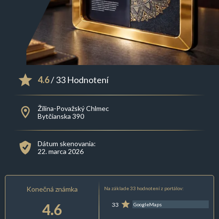
4.6
/ 33 Hodnotení
Žilina-Považský Chlmec
Bytčianska 390
Dátum skenovania:
22. marca 2026
Konečná známka
Na základe 33 hodnotení z portálov:
4.6
33
GoogleMaps