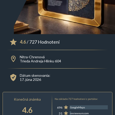
4.6
/ 727 Hodnotení
Nitra-Chrenová
Trieda Andreja Hlinku 604
Dátum skenovania:
17. júna 2026
Konečná známka
Na základe 727 hodnotení z portálov:
4.6
696
GoogleMaps
31
revieweuro.com