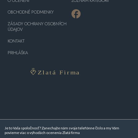
O OCENENÍ
ZOZNAM KATEGÓRII
OBCHODNÉ PODMIENKY
ZÁSADY OCHRANY OSOBNÝCH
ÚDAJOV
KONTAKT
PRIHLÁŠKA
Je to Vaša spoločnosť? Zanechajte nám svoje telefónne číslo a my Vám
povieme viac o
výhodách ocenenia Zlatá firma