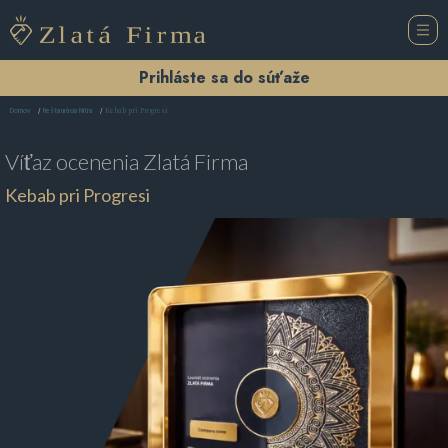
Prihláste sa do súťaže
Kebab pri Progresi
Domov
Reštaurácia Nitra
Víťaz ocenenia
Zlatá Firma
Kebab pri Progresi