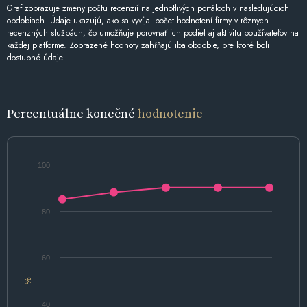
Graf zobrazuje zmeny počtu recenzií na jednotlivých portáloch v nasledujúcich
obdobiach. Údaje ukazujú, ako sa vyvíjal počet hodnotení firmy v rôznych
recenzných službách, čo umožňuje porovnať ich podiel aj aktivitu používateľov na
každej platforme. Zobrazené hodnoty zahŕňajú iba obdobie, pre ktoré boli
dostupné údaje.
Percentuálne konečné
hodnotenie
100
80
60
%
40