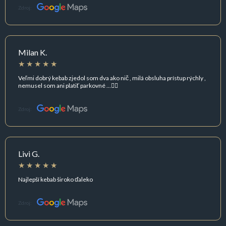
Zdroj:
Milan K.
Veľmi dobrý kebab zjedol som dva ako nič , milá obsluha prístup rýchly ,
nemusel som ani platiť parkovné ...👍🏻
Zdroj:
Livi G.
Najlepší kebab široko ďaleko
Zdroj: