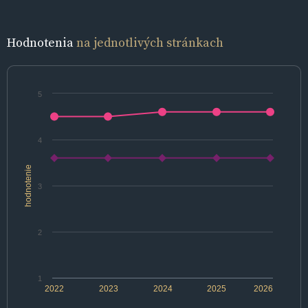
Hodnotenia
na jednotlivých stránkach
5
4
hodnotenie
3
2
1
2022
2023
2024
2025
2026