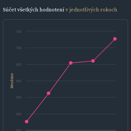
Súčet všetkých hodnotení
v jednotlivých rokoch
750
700
650
Množstvo
600
550
500
450