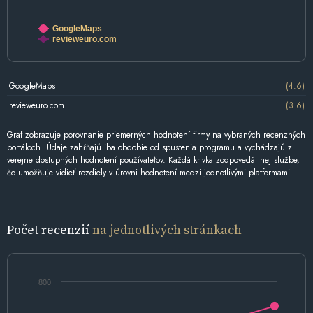
GoogleMaps
revieweuro.com
GoogleMaps
(4.6)
revieweuro.com
(3.6)
Graf zobrazuje porovnanie priemerných hodnotení firmy na vybraných recenzných
portáloch. Údaje zahŕňajú iba obdobie od spustenia programu a vychádzajú z
verejne dostupných hodnotení používateľov. Každá krivka zodpovedá inej službe,
čo umožňuje vidieť rozdiely v úrovni hodnotení medzi jednotlivými platformami.
Počet recenzií
na jednotlivých stránkach
800