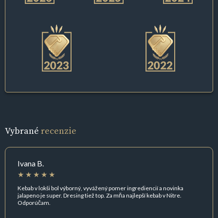
Vybrané
recenzie
Ivana B.
Kebab v lokši bol výborný, vyvážený pomer ingrediencií a novinka
jalapeno je super. Dresing tiež top. Za mňa najlepší kebab v Nitre.
Odporúčam.