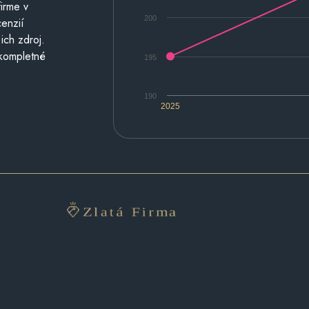
irme v
200
cenzií
ich zdroj.
 kompletné
195
190
2025