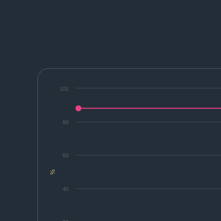
100
80
60
%
40