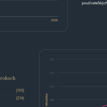
používateľských
2026
220
215
 rokoch
210
(195)
Množstvo
(216)
205