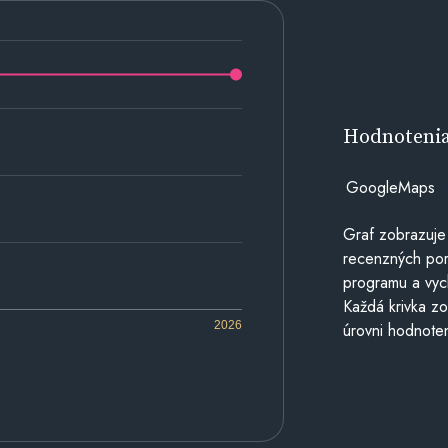
Hodnoteni
GoogleMaps
Graf zobrazuje
recenzných por
programu a vyc
Každá krivka zo
2026
úrovni hodnoten