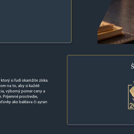
Š
 ktorý si ľudí okamžite získa.
zom na to, aby si každé
rcia, výborný pomer ceny a
. Príjemné prostredie,
uťovky ako baklava či ayran