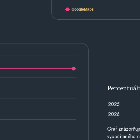
GoogleMaps
Percentuál
2025
2026
Graf znázorňuj
vypočítaného n