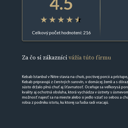
4.5
Celkový počet hodnotení: 216
Za čo si zákazníci
vážia túto firmu
Kebab Istanbul v Nitre stavia na chuti, poctivej porcii a prístupe,
Kebab pripravujú z čerstvých surovín, v domácej žemli a s dôra
sústo držalo plnú chuť aj šťavnatosť. Oceňuje sa veľkorysá po
kvality aj ochotná obsluha, ktorá vychádza v ústrety s úsmevom
možnosť najesť sa na mieste alebo si jedlo vziať so sebou a ch
robia z podniku istotu, ku ktorej sa ľudia radi vracajú.