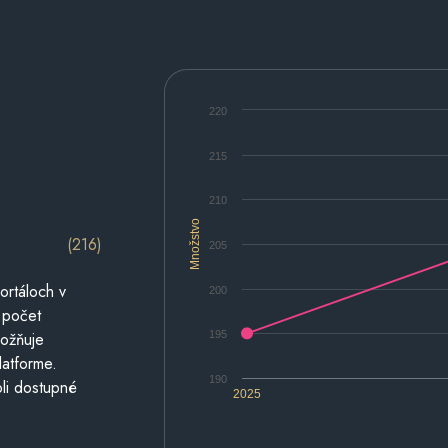
220
215
210
Množstvo
(216)
205
ortáloch v
200
 počet
195
možňuje
latforme.
190
li dostupné
2025