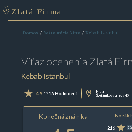
Kebab Istanbul
Domov
Reštaurácia Nitra
Víťaz ocenenia
Zlatá Fir
Kebab Istanbul
Nitra
4.5
/ 216 Hodnotení
Štefánikova trieda 43
Konečná známka
Na zákla
216
G