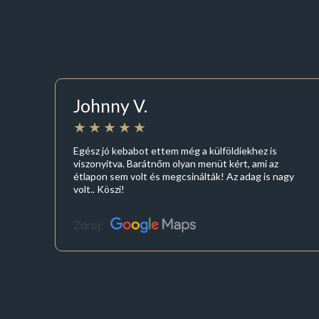
Johnny V.
Egész jó kebabot ettem még a külföldiekhez is
viszonyítva. Barátnőm olyan menüt kért, ami az
étlapon sem volt és megcsinálták! Az adag is nagy
volt.. Köszi!
Zdroj: