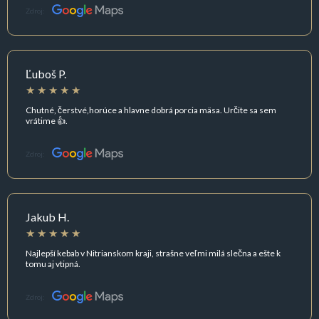
Zdroj:
Ľuboš P.
Chutné, čerstvé,horúce a hlavne dobrá porcia mäsa. Určite sa sem
vrátime 👍.
Zdroj:
Jakub H.
Najlepší kebab v Nitrianskom kraji, strašne veľmi milá slečna a ešte k
tomu aj vtipná.
Zdroj: