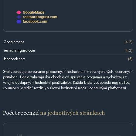
GoogleMaps
restaurantguru.com
facebook.com
GoogleMaps
(4.2)
restaurantguru.com
(4.2)
facebook.com
(5)
Graf zobrazuje porovnanie priemerných hodnotení firmy na vybraných recenzných
portáloch. Údaje zahŕňajú iba obdobie od spustenia programu a vychádzajú z
verejne dostupných hodnotení používateľov. Každá krivka zodpovedá inej službe,
čo umožňuje vidieť rozdiely v úrovni hodnotení medzi jednotlivými platformami.
Počet recenzií
na jednotlivých stránkach
125