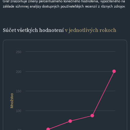
Graf znázorňuje zmeny percentuálneho konečného hodnotenia, vypočítaného na
základe súhrnnej analýzy dostupných používateľských recenzií z rôznych zdrojov.
Súčet všetkých hodnotení
v jednotlivých rokoch
250
200
150
Množstvo
100