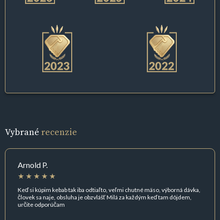
Vybrané
recenzie
Arnold P.
Keď si kúpim kebab tak iba odtiaľto, veľmi chutné mäso, výborná dávka,
človek sa naje, obsluha je obzvlášť Milá za každým keď tam dôjdem,
určite odporúčam