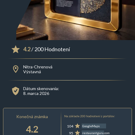
4.2
/ 200 Hodnotení
Nitra-Chrenová
Výstavná
Dátum skenovania:
8. marca 2026
Konečná známka
Na základe 200 hodnotení z portálov:
4.2
104
GoogleMaps
95
restaurantguru.com