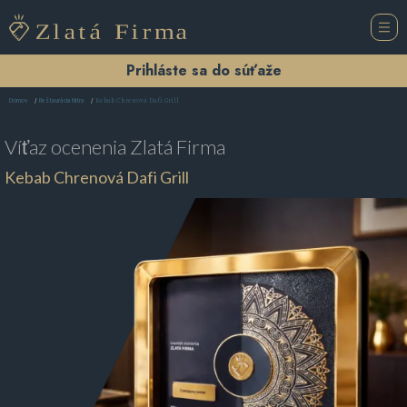
Prihláste sa do súťaže
Kebab Chrenová Dafi Grill
Domov
Reštaurácia Nitra
Víťaz ocenenia
Zlatá Firma
Kebab Chrenová Dafi Grill