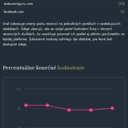
restaurantguru.com
(95)
facebook.com
(1)
Graf zobrazuje zmeny počtu recenzií na jednotlivých portáloch v nasledujúcich
obdobiach. Údaje ukazujú, ako sa vyvíjal počet hodnotení firmy v rôznych
recenzných službách, čo umožňuje porovnať ich podiel aj aktivitu používateľov na
každej platforme. Zobrazené hodnoty zahŕňajú iba obdobie, pre ktoré boli
dostupné údaje.
Percentuálne konečné
hodnotenie
100
80
60