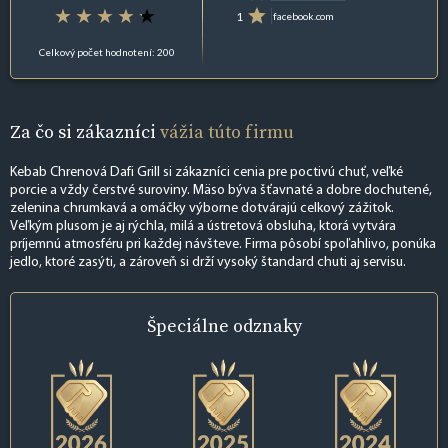
1
facebook.com
Celkový počet hodnotení: 200
Za čo si zákazníci
vážia túto firmu
Kebab Chrenová Dafi Grill si zákazníci cenia pre poctivú chuť, veľké
porcie a vždy čerstvé suroviny. Mäso býva šťavnaté a dobre dochutené,
zelenina chrumkavá a omáčky výborne dotvárajú celkový zážitok.
Veľkým plusom je aj rýchla, milá a ústretová obsluha, ktorá vytvára
príjemnú atmosféru pri každej návšteve. Firma pôsobí spoľahlivo, ponúka
jedlo, ktoré zasýti, a zároveň si drží vysoký štandard chuti aj servisu.
Špeciálne
odznaky