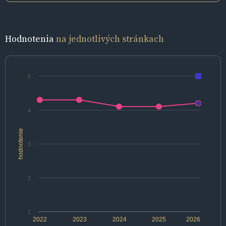
Hodnotenia
na jednotlivých stránkach
5
4
hodnotenie
3
2
1
2022
2023
2024
2025
2026