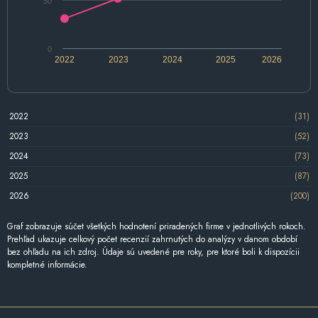
50
0
2022
2023
2024
2025
2026
2022
(31)
2023
(52)
2024
(73)
2025
(87)
2026
(200)
Graf zobrazuje súčet všetkých hodnotení priradených firme v jednotlivých rokoch.
Prehľad ukazuje celkový počet recenzií zahrnutých do analýzy v danom období
bez ohľadu na ich zdroj. Údaje sú uvedené pre roky, pre ktoré boli k dispozícii
kompletné informácie.