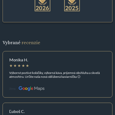
Vybrané
recenzie
Monika H.
Výborné poctivé koláčiky, výborná káva, príjemná obshluha a skvelá
atmosféra. Určite naša nová obľúbená kaviarnička 🙂
Zdroj:
Ľuboš C.