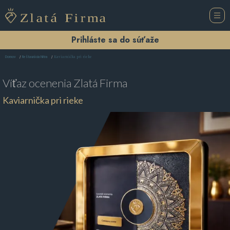
Prihláste sa do súťaže
Kaviarnička pri rieke
Domov
Reštaurácia Nitra
Víťaz ocenenia
Zlatá Firma
Kaviarnička pri rieke