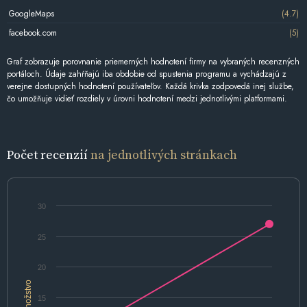
GoogleMaps
(4.7)
facebook.com
(5)
Graf zobrazuje porovnanie priemerných hodnotení firmy na vybraných recenzných
portáloch. Údaje zahŕňajú iba obdobie od spustenia programu a vychádzajú z
verejne dostupných hodnotení používateľov. Každá krivka zodpovedá inej službe,
čo umožňuje vidieť rozdiely v úrovni hodnotení medzi jednotlivými platformami.
Počet recenzií
na jednotlivých stránkach
30
25
20
Množstvo
15