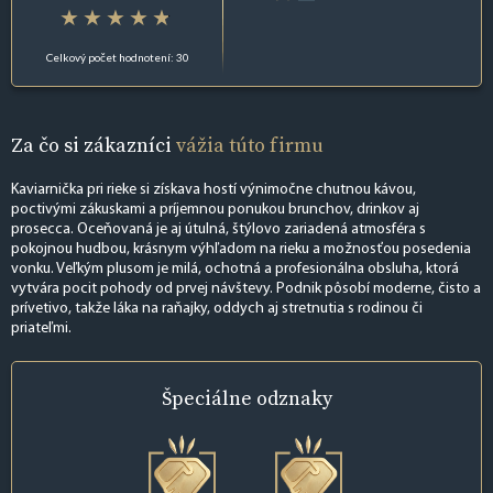
Celkový počet hodnotení: 30
Za čo si zákazníci
vážia túto firmu
Kaviarnička pri rieke si získava hostí výnimočne chutnou kávou,
poctivými zákuskami a príjemnou ponukou brunchov, drinkov aj
prosecca. Oceňovaná je aj útulná, štýlovo zariadená atmosféra s
pokojnou hudbou, krásnym výhľadom na rieku a možnosťou posedenia
vonku. Veľkým plusom je milá, ochotná a profesionálna obsluha, ktorá
vytvára pocit pohody od prvej návštevy. Podnik pôsobí moderne, čisto a
prívetivo, takže láka na raňajky, oddych aj stretnutia s rodinou či
priateľmi.
Špeciálne
odznaky