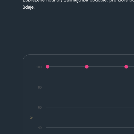
údaje.
100
80
60
%
40