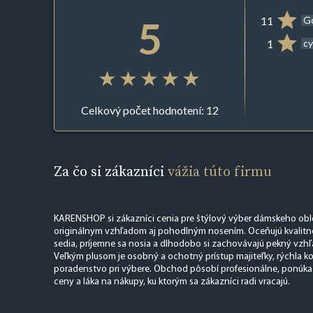
5
11
G
1
cy
Celkový počet hodnotení: 12
Za čo si zákazníci
vážia túto firmu
KARENSHOP si zákazníci cenia pre štýlový výber dámskeho obl
originálnym vzhľadom aj pohodlným nosením. Oceňujú kvalitné 
sedia, príjemne sa nosia a dlhodobo si zachovávajú pekný vzhľa
Veľkým plusom je osobný a ochotný prístup majiteľky, rýchla k
poradenstvo pri výbere. Obchod pôsobí profesionálne, ponúka
ceny a láka na nákupy, ku ktorým sa zákazníci radi vracajú.