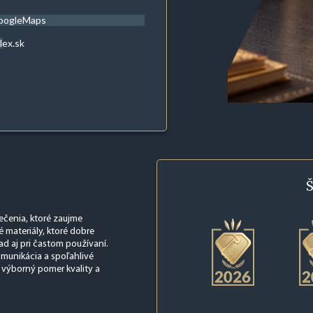
oogleMaps
lex.sk
Š
ečenia, ktoré zaujme
materiály, ktoré dobre
d aj pri častom používaní.
omunikácia a spoľahlivé
 výborný pomer kvality a