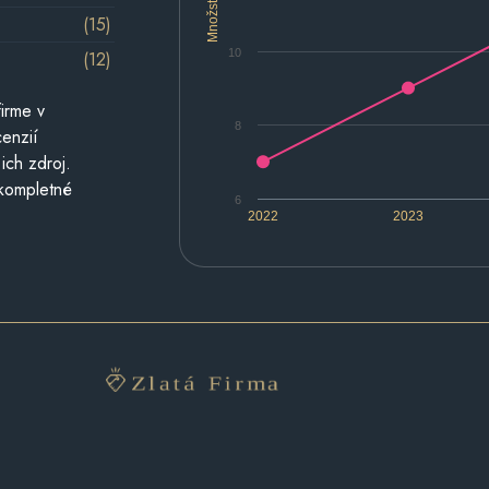
Množstvo
(15)
10
(12)
irme v
8
cenzií
ich zdroj.
 kompletné
6
2022
2023