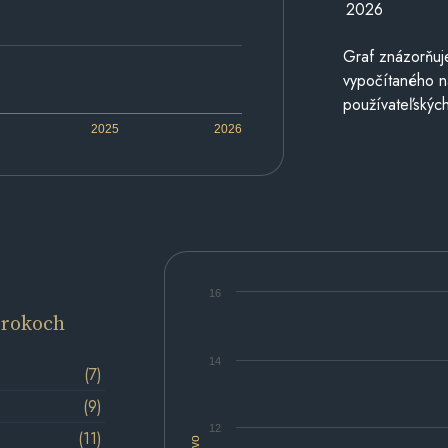
2026
Graf znázorňuj
vypočítaného n
používateľských
2025
2026
16
 rokoch
14
(7)
(9)
12
(11)