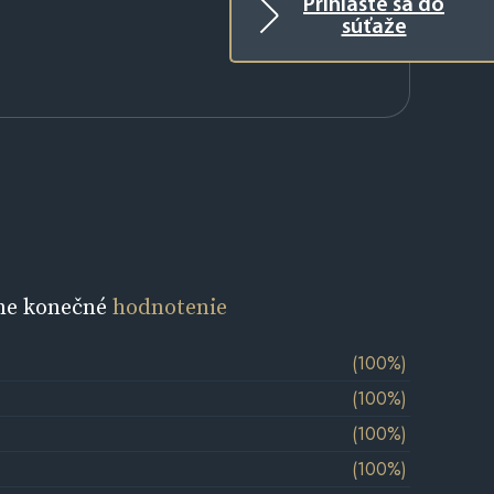
Prihláste sa do
súťaže
ne konečné
hodnotenie
(100%)
(100%)
(100%)
(100%)