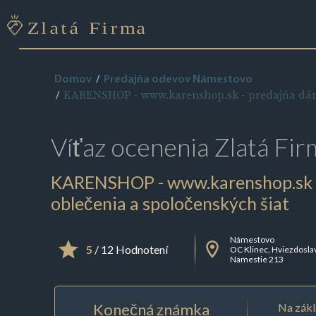
Domov
Predajňa odevov Námestovo
KARENSHOP - www.karenshop.sk - predajňa dáms
Víťaz ocenenia
Zlatá Fir
KARENSHOP - www.karenshop.sk 
oblečenia a spoločenských šiat
Námestovo
5
/ 12 Hodnotení
OC Klinec, Hviezdosl
Namestie 213
Konečná známka
Na zákl