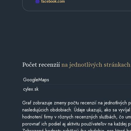
facebook.com
Počet recenzií
na jednotlivých stránkach
GoogleMaps
cylex.sk
Graf zobrazuje zmeny počtu recenzií na jednotlivých p
nasledujúcich obdobiach. Údaje ukazujú, ako sa vyvíjal
hodnotení firmy v rôznych recenzných službách, čo u
porovnať ich podiel aj aktivitu používateľov na každej p
Zobrazené hodnoty zahŕňajú iba obdobie, pre ktoré bo