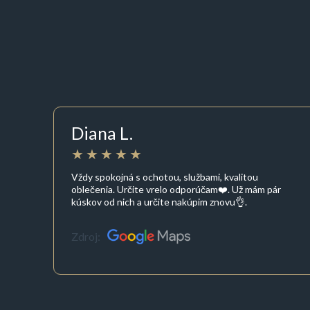
Diana L.
Vždy spokojná s ochotou, službami, kvalitou
oblečenia. Určite vrelo odporúčam❤️. Už mám pár
kúskov od nich a určite nakúpim znovu👌.
Zdroj: