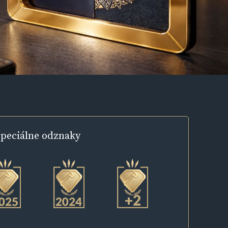
peciálne
odznaky
+2