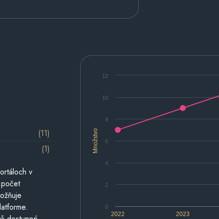
12
10
8
(11)
Množstvo
6
(1)
4
ortáloch v
 počet
2
možňuje
latforme.
0
2022
2023
li dostupné