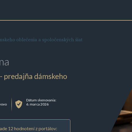
keho oblečenia a spoločenských šiat
ma
- predajňa dámskeho
Dátum skenovania:
avovo
6. marca 2026
ade 12 hodnotení z portálov: