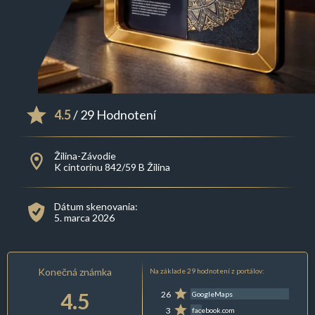
4.5
/ 29 Hodnotení
Žilina-Závodie
K cintorínu 842/59 B Žilina
Dátum skenovania:
5. marca 2026
Konečná známka
Na základe 29 hodnotení z portálov:
4.5
26
GoogleMaps
3
facebook.com