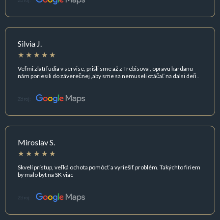
Zdroj:
Silvia J.
Veľmi zlatí ľudia v servise, prišli sme až z Trebisova , opravu kardanu
nám poriesili do záverečnej ,aby sme sa nemuseli otáčať na dalsi deň .
Zdroj:
Miroslav S.
Skvelí prístup, veľká ochota pomôcť a vyriešiť problém. Takýchto firiem
by malo byt na SK viac
Zdroj: