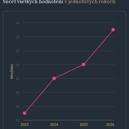
Súčet všetkých hodnotení
v jednotlivých rokoch
30
28
26
24
Množstvo
22
20
18
16
2023
2024
2025
2026