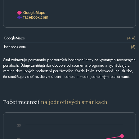
GoogleMaps
facebook.com
GoogleMaps
(4.4)
facebook.com
(5)
Graf zobrazuje porovnanie priemerných hodnotení firmy na vybraných recenzných
portáloch. Údaje zahŕňajú iba obdobie od spustenia programu a vychádzajú z
verejne dostupných hodnotení používateľov. Každá krivka zodpovedá inej službe,
čo umožňuje vidieť rozdiely v úrovni hodnotení medzi jednotlivými platformami.
Počet recenzií
na jednotlivých stránkach
30