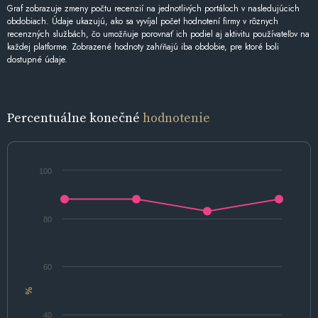
Graf zobrazuje zmeny počtu recenzií na jednotlivých portáloch v nasledujúcich
obdobiach. Údaje ukazujú, ako sa vyvíjal počet hodnotení firmy v rôznych
recenzných službách, čo umožňuje porovnať ich podiel aj aktivitu používateľov na
každej platforme. Zobrazené hodnoty zahŕňajú iba obdobie, pre ktoré boli
dostupné údaje.
Percentuálne konečné
hodnotenie
100
80
60
%
40