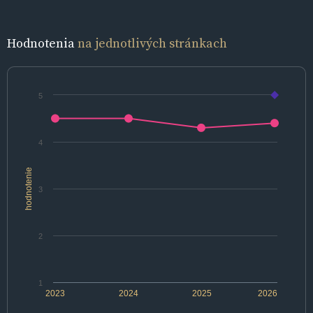
Hodnotenia
na jednotlivých stránkach
5
4
hodnotenie
3
2
1
2023
2024
2025
2026