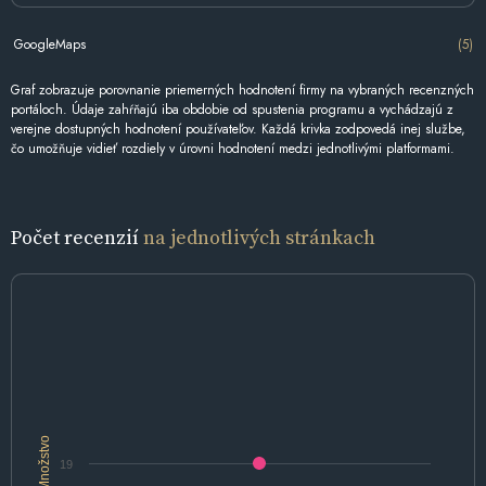
GoogleMaps
(5)
Graf zobrazuje porovnanie priemerných hodnotení firmy na vybraných recenzných
portáloch. Údaje zahŕňajú iba obdobie od spustenia programu a vychádzajú z
verejne dostupných hodnotení používateľov. Každá krivka zodpovedá inej službe,
čo umožňuje vidieť rozdiely v úrovni hodnotení medzi jednotlivými platformami.
Počet recenzií
na jednotlivých stránkach
Množstvo
19