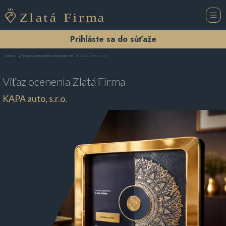
Prihláste sa do súťaže
KAPA auto, s.r.o.
Domov
Predajca automobilov Ružomberok
Víťaz ocenenia
Zlatá Firma
KAPA auto, s.r.o.