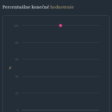
Percentuálne konečné
hodnotenie
100
80
60
%
40
20
0