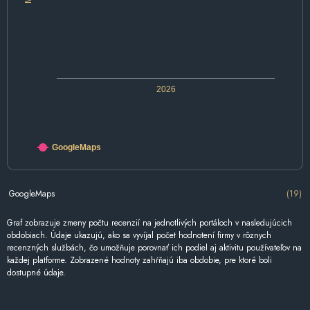
2026
GoogleMaps
GoogleMaps
(19)
Graf zobrazuje zmeny počtu recenzií na jednotlivých portáloch v nasledujúcich
obdobiach. Údaje ukazujú, ako sa vyvíjal počet hodnotení firmy v rôznych
recenzných službách, čo umožňuje porovnať ich podiel aj aktivitu používateľov na
každej platforme. Zobrazené hodnoty zahŕňajú iba obdobie, pre ktoré boli
dostupné údaje.