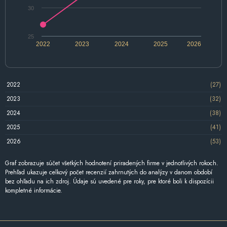
30
25
2022
2023
2024
2025
2026
2022
(27)
2023
(32)
2024
(38)
2025
(41)
2026
(53)
Graf zobrazuje súčet všetkých hodnotení priradených firme v jednotlivých rokoch.
Prehľad ukazuje celkový počet recenzií zahrnutých do analýzy v danom období
bez ohľadu na ich zdroj. Údaje sú uvedené pre roky, pre ktoré boli k dispozícii
kompletné informácie.