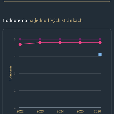
Hodnotenia
na jednotlivých stránkach
5
4
hodnotenie
3
2
1
2022
2023
2024
2025
2026