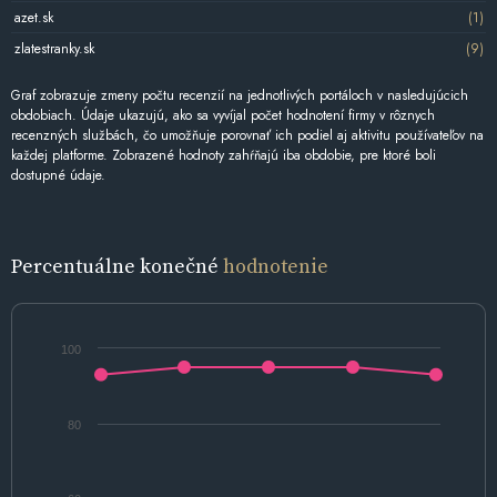
azet.sk
(1)
zlatestranky.sk
(9)
Graf zobrazuje zmeny počtu recenzií na jednotlivých portáloch v nasledujúcich
obdobiach. Údaje ukazujú, ako sa vyvíjal počet hodnotení firmy v rôznych
recenzných službách, čo umožňuje porovnať ich podiel aj aktivitu používateľov na
každej platforme. Zobrazené hodnoty zahŕňajú iba obdobie, pre ktoré boli
dostupné údaje.
Percentuálne konečné
hodnotenie
100
80