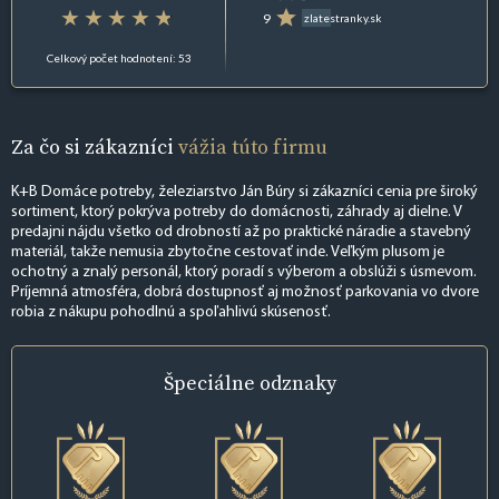
9
zlatestranky.sk
Celkový počet hodnotení: 53
Za čo si zákazníci
vážia túto firmu
K+B Domáce potreby, železiarstvo Ján Búry si zákazníci cenia pre široký
sortiment, ktorý pokrýva potreby do domácnosti, záhrady aj dielne. V
predajni nájdu všetko od drobností až po praktické náradie a stavebný
materiál, takže nemusia zbytočne cestovať inde. Veľkým plusom je
ochotný a znalý personál, ktorý poradí s výberom a obslúži s úsmevom.
Príjemná atmosféra, dobrá dostupnosť aj možnosť parkovania vo dvore
robia z nákupu pohodlnú a spoľahlivú skúsenosť.
Špeciálne
odznaky