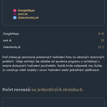
GoogleMaps
azet.sk
zlatestranky.sk
GoogleMaps
(4.8)
azet.sk
(5)
zlatestranky.sk
(4.1)
Graf zobrazuje porovnanie priemerných hodnotení firmy na vybraných recenzných
portáloch. Údaje zahŕňajú iba obdobie od spustenia programu a vychádzajú z
verejne dostupných hodnotení používateľov. Každá krivka zodpovedá inej službe,
čo umožňuje vidieť rozdiely v úrovni hodnotení medzi jednotlivými platformami.
Počet recenzií
na jednotlivých stránkach