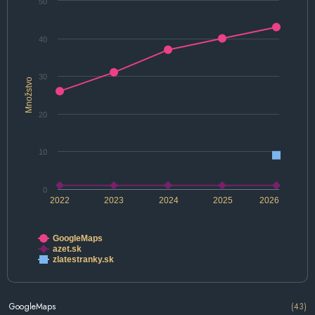
50
40
30
Množstvo
20
10
0
2022
2023
2024
2025
2026
GoogleMaps
azet.sk
zlatestranky.sk
GoogleMaps
(43)