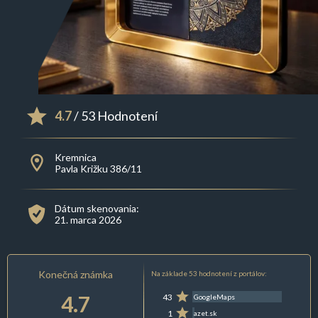
4.7
/ 53 Hodnotení
Kremnica
Pavla Križku 386/11
Dátum skenovania:
21. marca 2026
Konečná známka
Na základe 53 hodnotení z portálov:
4.7
43
GoogleMaps
1
azet.sk