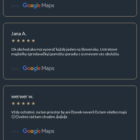
Zdroj:
Jana A.
Ok obchod ako má vyzerať každý jeden na Slovensku. Ustretové
majiteľky-(predavačky) pomôžu-poradia s ùsmevom vás obslúžia.
Zdroj:
werwer w.
Vždy ochotné, na ten priestor by ani človek neveril čo tam všetko majú
🙂🙂velmi rád tam chodím.👍👍👍
Zdroj: