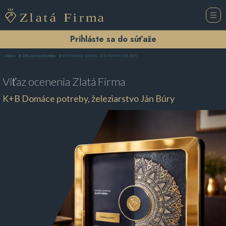
Prihláste sa do súťaže
K+B Domáce potreby, železiarstvo Ján Búry
Domov
Železiarstvo Kremnica
Víťaz ocenenia
Zlatá Firma
K+B Domáce potreby, železiarstvo Ján Búry