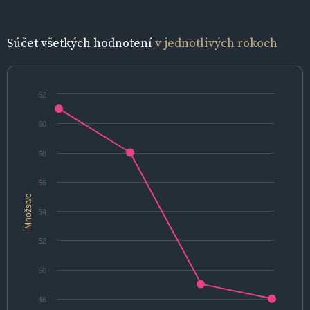
Súčet všetkých hodnotení
v jednotlivých rokoch
62
60
58
56
Množstvo
54
52
50
48