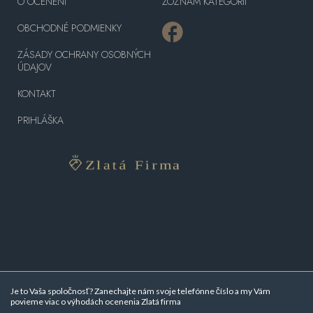
O OCENENÍ
ZOZNAM KATEGÓRII
OBCHODNÉ PODMIENKY
ZÁSADY OCHRANY OSOBNÝCH
ÚDAJOV
KONTAKT
PRIHLÁŠKA
Je to Vaša spoločnosť? Zanechajte nám svoje telefónne číslo a my Vám
povieme viac o
výhodách ocenenia Zlatá firma