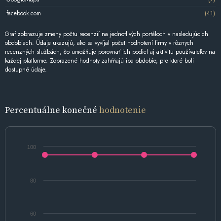
facebook.com
(41)
Graf zobrazuje zmeny počtu recenzií na jednotlivých portáloch v nasledujúcich
obdobiach. Údaje ukazujú, ako sa vyvíjal počet hodnotení firmy v rôznych
recenzných službách, čo umožňuje porovnať ich podiel aj aktivitu používateľov na
každej platforme. Zobrazené hodnoty zahŕňajú iba obdobie, pre ktoré boli
dostupné údaje.
Percentuálne konečné
hodnotenie
100
80
60