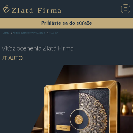
Prihláste sa do súťaže
JT AUTO
Domov
Predajca automobilov Nové Zámky 2
Víťaz ocenenia
Zlatá Firma
JT AUTO