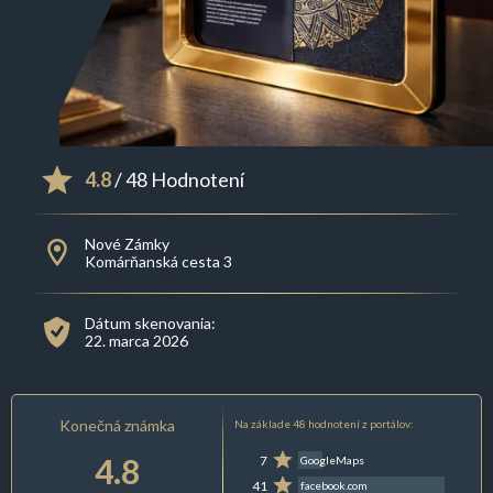
4.8
/ 48 Hodnotení
Nové Zámky
Komárňanská cesta 3
Dátum skenovania:
22. marca 2026
Konečná známka
Na základe 48 hodnotení z portálov:
4.8
7
GoogleMaps
41
facebook.com