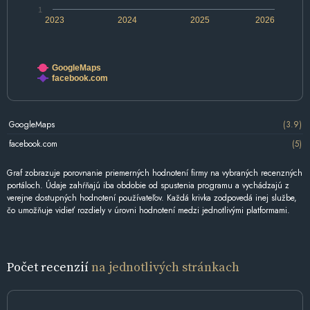
1
2023
2024
2025
2026
GoogleMaps
facebook.com
GoogleMaps
(3.9)
facebook.com
(5)
Graf zobrazuje porovnanie priemerných hodnotení firmy na vybraných recenzných
portáloch. Údaje zahŕňajú iba obdobie od spustenia programu a vychádzajú z
verejne dostupných hodnotení používateľov. Každá krivka zodpovedá inej službe,
čo umožňuje vidieť rozdiely v úrovni hodnotení medzi jednotlivými platformami.
Počet recenzií
na jednotlivých stránkach