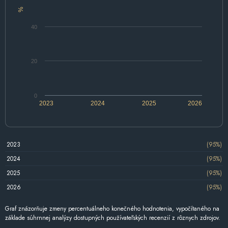
%
40
20
0
2023
2024
2025
2026
2023
(95%)
2024
(95%)
2025
(95%)
2026
(95%)
Graf znázorňuje zmeny percentuálneho konečného hodnotenia, vypočítaného na
základe súhrnnej analýzy dostupných používateľských recenzií z rôznych zdrojov.