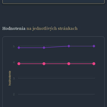
Hodnotenia
na jednotlivých stránkach
5
4
hodnotenie
3
2