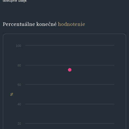
dostupné údaje.
Percentuálne konečné
hodnotenie
100
80
60
%
40
20