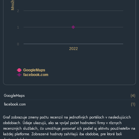
Množstvo
2
1
0
2022
GoogleMaps
facebook.com
GoogleMaps
(4)
facebook.com
(1)
Graf zobrazuje zmeny počtu recenzií na jednotlivých portáloch v nasledujúcich
obdobiach. Údaje ukazujú, ako sa vyvíjal počet hodnotení firmy v rôznych
recenzných službách, čo umožňuje porovnať ich podiel aj aktivitu používateľov na
každej platforme. Zobrazené hodnoty zahŕňajú iba obdobie, pre ktoré boli