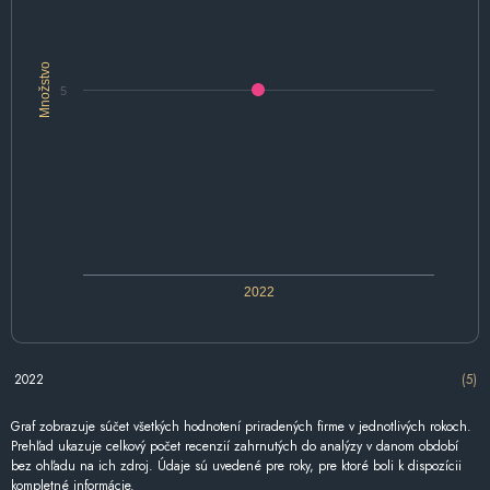
Množstvo
5
2022
2022
(5)
Graf zobrazuje súčet všetkých hodnotení priradených firme v jednotlivých rokoch.
Prehľad ukazuje celkový počet recenzií zahrnutých do analýzy v danom období
bez ohľadu na ich zdroj. Údaje sú uvedené pre roky, pre ktoré boli k dispozícii
kompletné informácie.