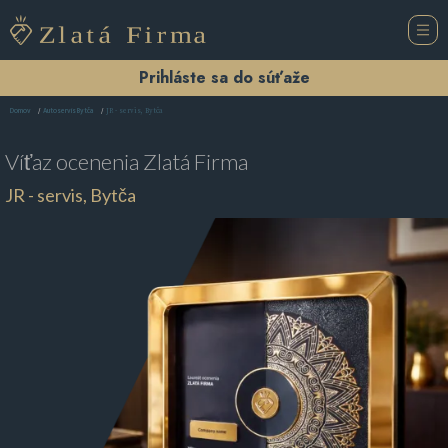
Prihláste sa do súťaže
JR - servis, Bytča
Domov
Autoservis Bytča
Víťaz ocenenia
Zlatá Firma
JR - servis, Bytča