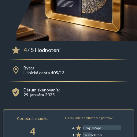
4
/ 5 Hodnotení
Bytca
Hlinická cesta 405/13
Dátum skenovania:
29. januára 2025
Konečná známka
Na základe 5 hodnotení z portálov:
4
4
GoogleMaps
1
facebook.com