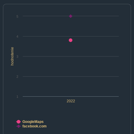
5
4
hodnotenie
3
2
1
2022
GoogleMaps
facebook.com