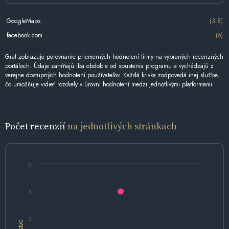
GoogleMaps
(3.8)
facebook.com
(5)
Graf zobrazuje porovnanie priemerných hodnotení firmy na vybraných recenzných
portáloch. Údaje zahŕňajú iba obdobie od spustenia programu a vychádzajú z
verejne dostupných hodnotení používateľov. Každá krivka zodpovedá inej službe,
čo umožňuje vidieť rozdiely v úrovni hodnotení medzi jednotlivými platformami.
Počet recenzií
na jednotlivých stránkach
5
4
3