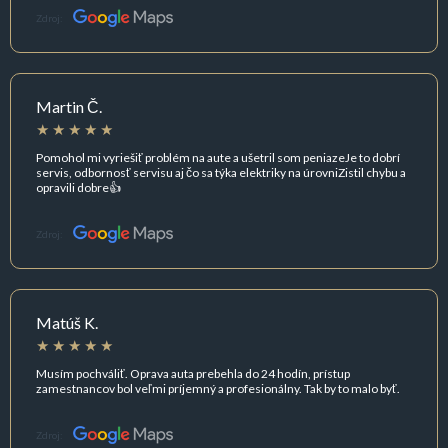
Zdroj:
Martin Č.
Pomohol mi vyriešiť problém na aute a ušetril som peniazeJe to dobrí
servis, odbornosť servisu aj čo sa týka elektriky na úrovniZistil chybu a
opravili dobre👍
Zdroj:
Matúš K.
Musím pochváliť. Oprava auta prebehla do 24 hodín, prístup
zamestnancov bol veľmi príjemný a profesionálny. Tak by to malo byť.
Zdroj: