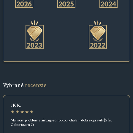
Vybrané
recenzie
JK K.
Mal som problem z airbag jednotkou, chalani dobre opravili 👍 🦾.
Odporučam 👍