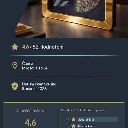
4.6
/ 52 Hodnotení
Čadca
Milošová 1614
Dátum skenovania:
8. marca 2026
Konečná známka
Na základe 52 hodnotení z portálov:
4.6
47
GoogleMaps
5
facebook.com