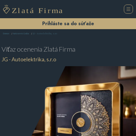
Prihláste sa do súťaže
JG - Autoelektrika, s.r.o
Domov
Autoservis Čadca
Víťaz ocenenia
Zlatá Firma
JG - Autoelektrika, s.r.o