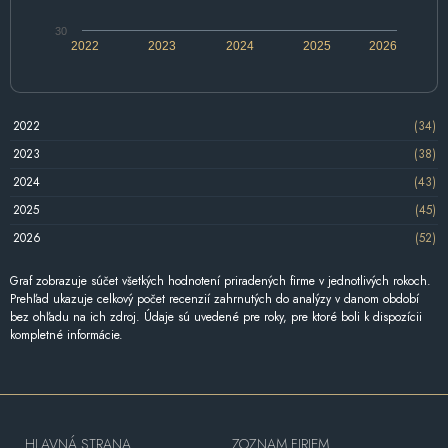
30
2022
2023
2024
2025
2026
2022
(34)
2023
(38)
2024
(43)
2025
(45)
2026
(52)
Graf zobrazuje súčet všetkých hodnotení priradených firme v jednotlivých rokoch.
Prehľad ukazuje celkový počet recenzií zahrnutých do analýzy v danom období
bez ohľadu na ich zdroj. Údaje sú uvedené pre roky, pre ktoré boli k dispozícii
kompletné informácie.
HLAVNÁ STRANA
ZOZNAM FIRIEM