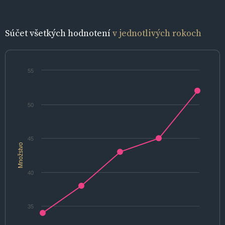
Súčet všetkých hodnotení
v jednotlivých rokoch
55
50
45
Množstvo
40
35