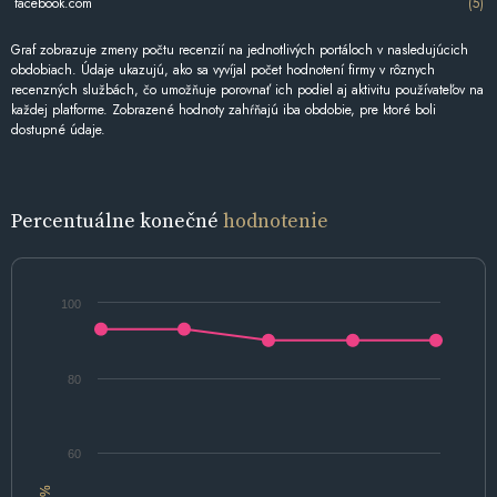
facebook.com
(5)
Graf zobrazuje zmeny počtu recenzií na jednotlivých portáloch v nasledujúcich
obdobiach. Údaje ukazujú, ako sa vyvíjal počet hodnotení firmy v rôznych
recenzných službách, čo umožňuje porovnať ich podiel aj aktivitu používateľov na
každej platforme. Zobrazené hodnoty zahŕňajú iba obdobie, pre ktoré boli
dostupné údaje.
Percentuálne konečné
hodnotenie
100
80
60
%