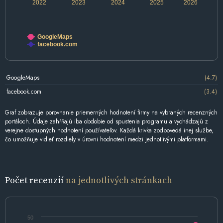
2022
2023
2024
2025
2026
GoogleMaps
facebook.com
GoogleMaps
(4.7)
facebook.com
(3.4)
Graf zobrazuje porovnanie priemerných hodnotení firmy na vybraných recenzných
portáloch. Údaje zahŕňajú iba obdobie od spustenia programu a vychádzajú z
verejne dostupných hodnotení používateľov. Každá krivka zodpovedá inej službe,
čo umožňuje vidieť rozdiely v úrovni hodnotení medzi jednotlivými platformami.
Počet recenzií
na jednotlivých stránkach
50