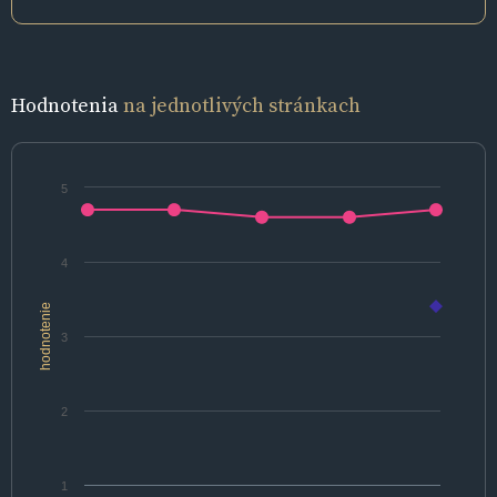
Hodnotenia
na jednotlivých stránkach
5
4
hodnotenie
3
2
1