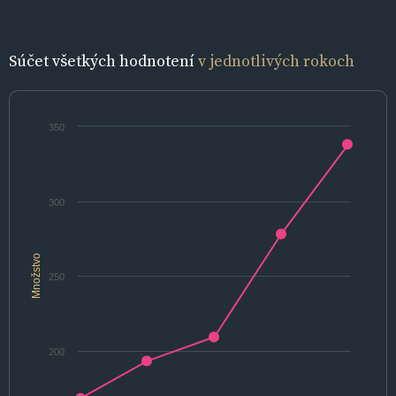
Súčet všetkých hodnotení
v jednotlivých rokoch
350
300
Množstvo
250
200