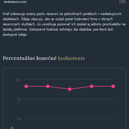
revieweuro.com
(28)
Graf zobrazuje zmeny počtu recenzií na jednotlivých portáloch v nasledujúcich
obdobiach. Údaje ukazujú, ako sa vyvíjal počet hodnotení firmy v rôznych
recenzných službách, čo umožňuje porovnať ich podiel aj aktivitu používateľov na
každej platforme. Zobrazené hodnoty zahŕňajú iba obdobie, pre ktoré boli
dostupné údaje.
Percentuálne konečné
hodnotenie
100
80
60
%