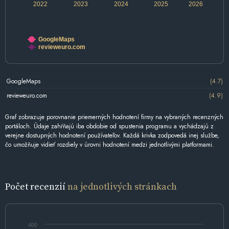
2022
2023
2024
2025
2026
GoogleMaps
revieweuro.com
GoogleMaps
(4.7)
revieweuro.com
(4.9)
Graf zobrazuje porovnanie priemerných hodnotení firmy na vybraných recenzných
portáloch. Údaje zahŕňajú iba obdobie od spustenia programu a vychádzajú z
verejne dostupných hodnotení používateľov. Každá krivka zodpovedá inej službe,
čo umožňuje vidieť rozdiely v úrovni hodnotení medzi jednotlivými platformami.
Počet recenzií
na jednotlivých stránkach
400