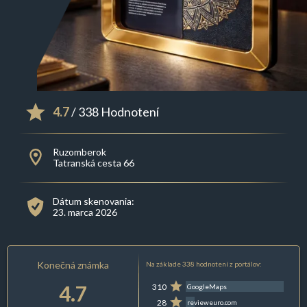
4.7
/ 338 Hodnotení
Ruzomberok
Tatranská cesta 66
Dátum skenovania:
23. marca 2026
Konečná známka
Na základe 338 hodnotení z portálov:
4.7
310
GoogleMaps
28
revieweuro.com