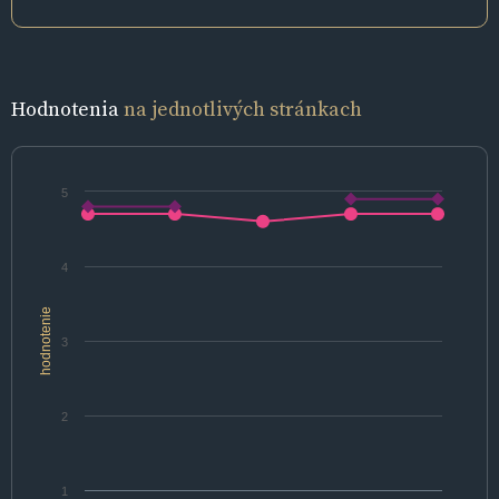
Hodnotenia
na jednotlivých stránkach
5
4
hodnotenie
3
2
1