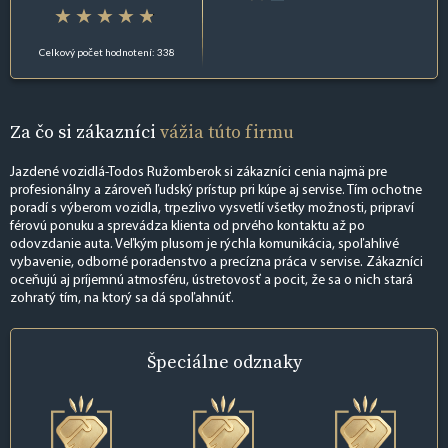
Celkový počet hodnotení: 338
Za čo si zákazníci
vážia túto firmu
Jazdené vozidlá-Todos Ružomberok si zákazníci cenia najmä pre
profesionálny a zároveň ľudský prístup pri kúpe aj servise. Tím ochotne
poradí s výberom vozidla, trpezlivo vysvetlí všetky možnosti, pripraví
férovú ponuku a sprevádza klienta od prvého kontaktu až po
odovzdanie auta. Veľkým plusom je rýchla komunikácia, spoľahlivé
vybavenie, odborné poradenstvo a precízna práca v servise. Zákazníci
oceňujú aj príjemnú atmosféru, ústretovosť a pocit, že sa o nich stará
zohratý tím, na ktorý sa dá spoľahnúť.
Špeciálne
odznaky