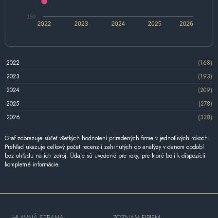
150
2022
2023
2024
2025
2026
2022
(168)
2023
(193)
2024
(209)
2025
(278)
2026
(338)
Graf zobrazuje súčet všetkých hodnotení priradených firme v jednotlivých rokoch.
Prehľad ukazuje celkový počet recenzií zahrnutých do analýzy v danom období
bez ohľadu na ich zdroj. Údaje sú uvedené pre roky, pre ktoré boli k dispozícii
kompletné informácie.
HLAVNÁ STRANA
ZOZNAM FIRIEM