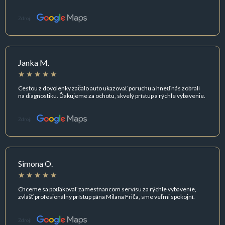
Zdroj:
Janka M.
Cestou z dovolenky začalo auto ukazovať poruchu a hneď nás zobrali
na diagnostiku. Ďakujeme za ochotu, skvelý prístup a rýchle vybavenie.
Zdroj:
Simona O.
Chceme sa poďakovať zamestnancom servisu za rýchle vybavenie,
zvlášť profesionálny prístup pána Milana Friča, sme veľmi spokojní.
Zdroj: