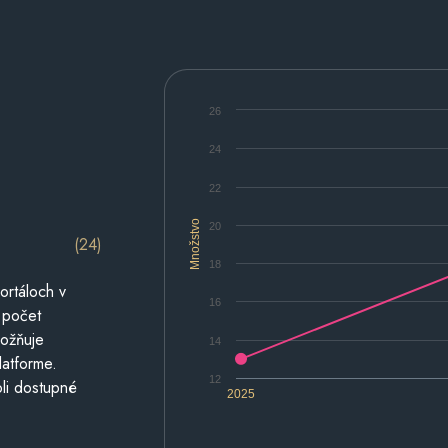
26
24
22
Množstvo
20
(24)
18
ortáloch v
16
 počet
možňuje
14
latforme.
12
li dostupné
2025