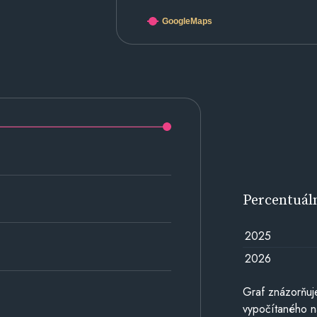
GoogleMaps
Percentuál
2025
2026
Graf znázorňuj
vypočítaného n