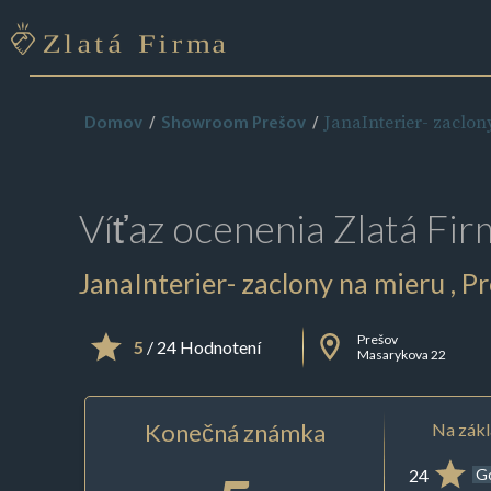
JanaInterier- zaclon
Domov
Showroom Prešov
Víťaz ocenenia
Zlatá Fir
JanaInterier- zaclony na mieru , P
Prešov
5
/ 24 Hodnotení
Masarykova 22
Konečná známka
Na zákl
24
G