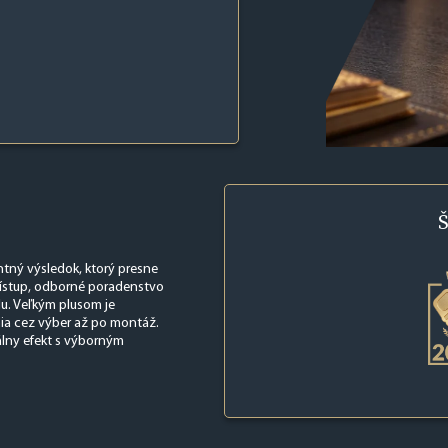
Š
ntný výsledok, ktorý presne
rístup, odborné poradenstvo
lu. Veľkým plusom je
nia cez výber až po montáž.
álny efekt s výborným