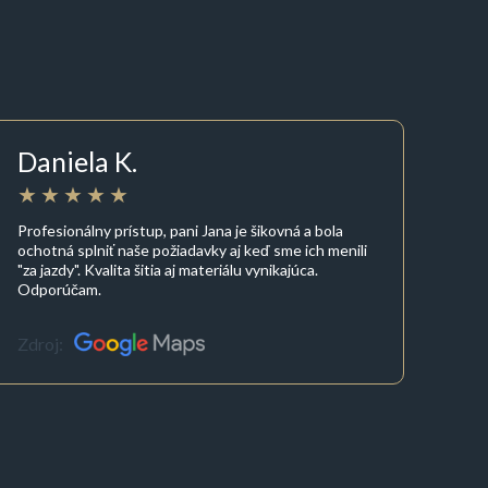
Daniela K.
Profesionálny prístup, pani Jana je šikovná a bola
ochotná splniť naše požiadavky aj keď sme ich menili
"za jazdy". Kvalita šitia aj materiálu vynikajúca.
Odporúčam.
Zdroj: