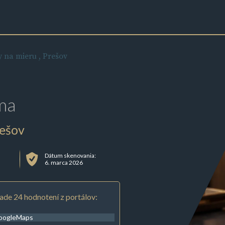
y na mieru , Prešov
ma
rešov
Dátum skenovania:
6. marca 2026
ade 24 hodnotení z portálov:
oogleMaps