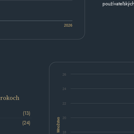
používateľských
2026
26
24
 rokoch
22
(13)
20
Množstvo
(24)
18