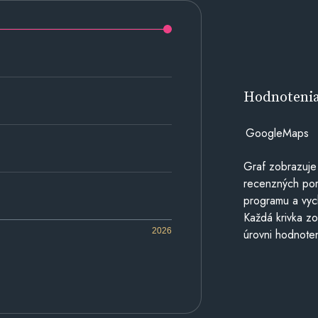
Hodnoteni
GoogleMaps
Graf zobrazuje
recenzných por
programu a vyc
Každá krivka zo
2026
úrovni hodnoten