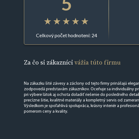
5
Celkový počet hodnotení: 24
Za čo si zákazníci
vážia túto firmu
Na zákazku šité závesy a záclony od tejto firmy prinášajú elega
zodpovedá predstavám zákazníkov. Oceňuje sa individuálny p
pri výbere látok aj ochota doladiť riešenie do posledného detai
precízne šitie, kvalitné materiály a kompletný servis od zamera
Výsledkom je spoľahlivá spolupráca, krásny interiér a profesion
pomerom ceny a kvality.