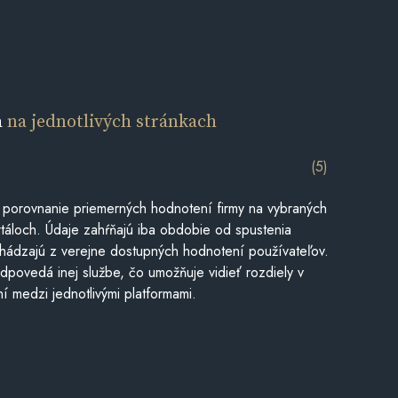
a
na jednotlivých stránkach
(5)
 porovnanie priemerných hodnotení firmy na vybraných
táloch. Údaje zahŕňajú iba obdobie od spustenia
hádzajú z verejne dostupných hodnotení používateľov.
dpovedá inej službe, čo umožňuje vidieť rozdiely v
í medzi jednotlivými platformami.