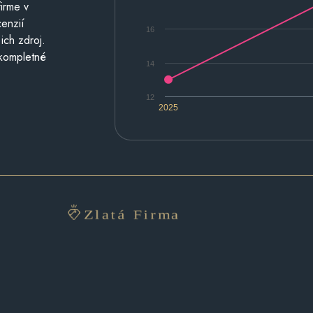
irme v
cenzií
16
ich zdroj.
 kompletné
14
12
2025