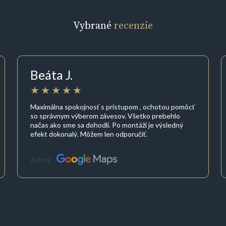
Vybrané
recenzie
Beáta J.
Maximálna spokojnosť s prístupom , ochotou pomôcť
so správnym výberom závesov. Všetko prebehlo
načas ako sme sa dohodli. Po montáži je výsledný
efekt dokonalý. Môžem len odporučiť.
Zdroj: