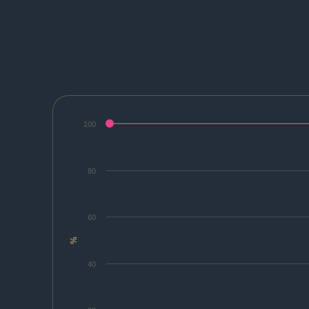
100
80
60
%
40