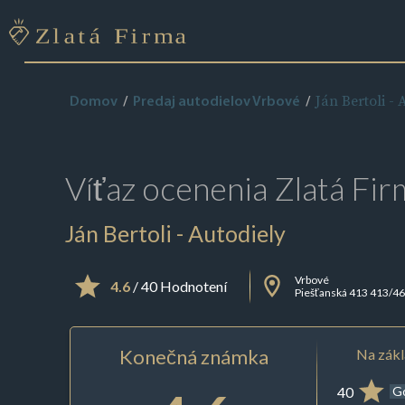
Ján Bertoli - 
Domov
Predaj autodielov Vrbové
Víťaz ocenenia
Zlatá Fir
Ján Bertoli - Autodiely
Vrbové
4.6
/ 40 Hodnotení
Piešťanská 413 413/4
Konečná známka
Na zákl
40
G