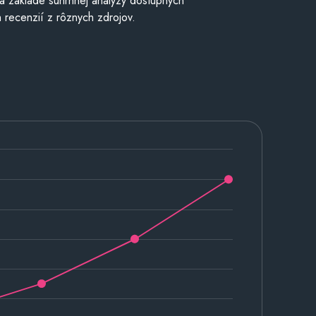
a základe súhrnnej analýzy dostupných
 recenzií z rôznych zdrojov.