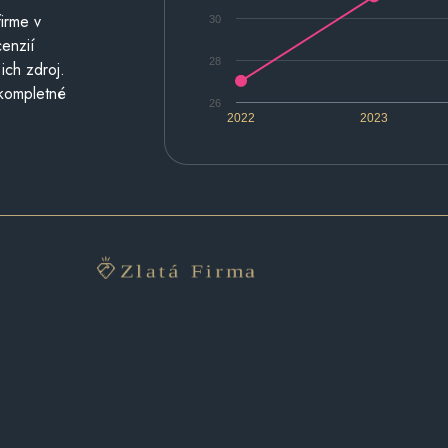
irme v
30
cenzií
28
ich zdroj.
 kompletné
26
2022
2023