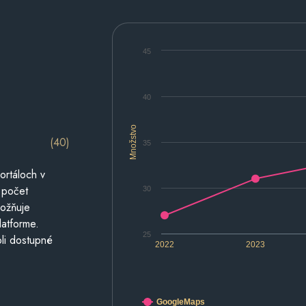
45
40
Množstvo
(40)
35
ortáloch v
 počet
30
možňuje
latforme.
25
li dostupné
2022
2023
GoogleMaps