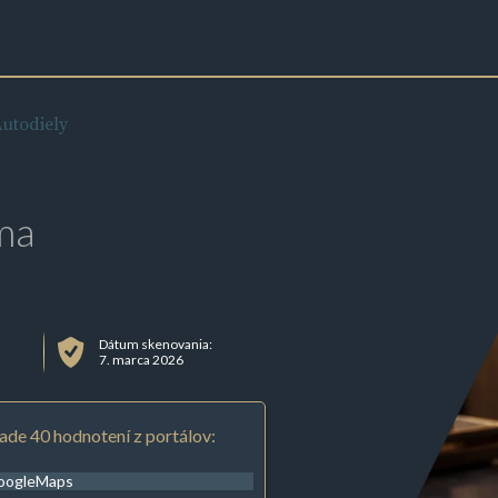
Autodiely
ma
Dátum skenovania:
6
7. marca 2026
ade 40 hodnotení z portálov:
oogleMaps