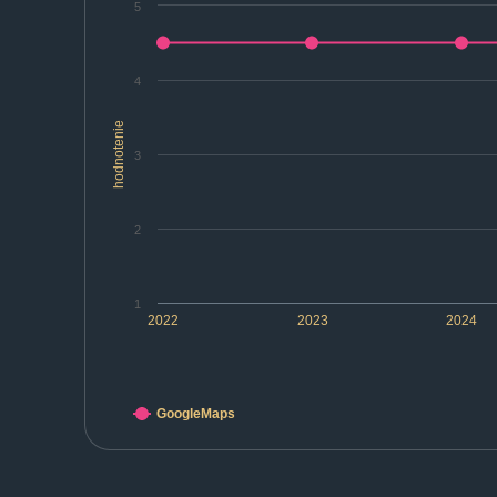
5
4
hodnotenie
3
2
1
2022
2023
2024
GoogleMaps