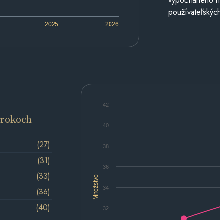
vypočítaného n
používateľských
2025
2026
42
 rokoch
40
(27)
38
(31)
36
(33)
Množstvo
34
(36)
(40)
32